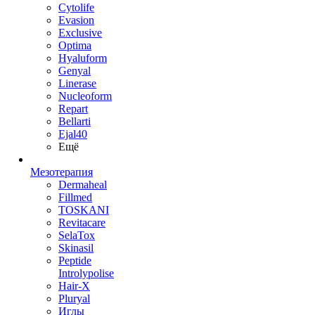
Cytolife
Evasion
Exclusive
Optima
Hyaluform
Genyal
Linerase
Nucleoform
Repart
Bellarti
Ejal40
Ещё
Мезотерапия
Dermaheal
Fillmed
TOSKANI
Revitacare
SelaTox
Skinasil
Peptide
Introlypolise
Hair-X
Pluryal
Иглы