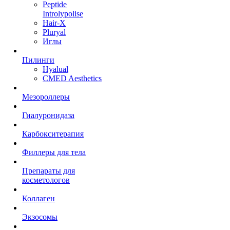
Peptide
Introlypolise
Hair-X
Pluryal
Иглы
Пилинги
Hyalual
CMED Aesthetics
Мезороллеры
Гиалуронидаза
Карбокситерапия
Филлеры для тела
Препараты для
косметологов
Коллаген
Экзосомы