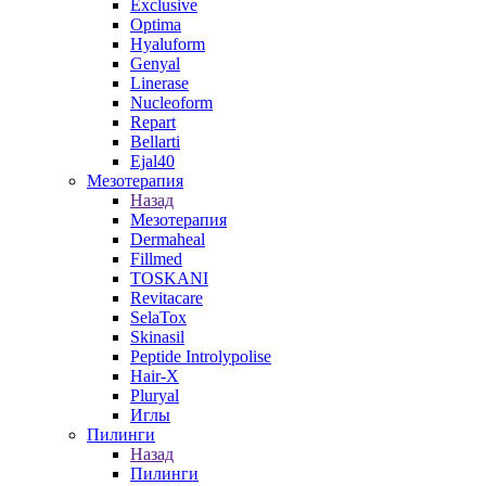
Exclusive
Optima
Hyaluform
Genyal
Linerase
Nucleoform
Repart
Bellarti
Ejal40
Мезотерапия
Назад
Мезотерапия
Dermaheal
Fillmed
TOSKANI
Revitacare
SelaTox
Skinasil
Peptide Introlypolise
Hair-X
Pluryal
Иглы
Пилинги
Назад
Пилинги