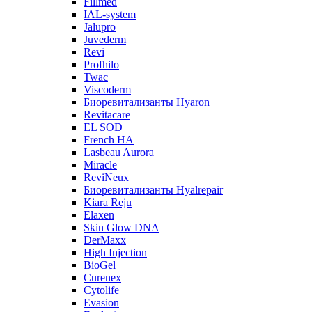
Fillmed
IAL-system
Jalupro
Juvederm
Revi
Profhilo
Twac
Viscoderm
Биоревитализанты Hyaron
Revitacare
EL SOD
French HA
Lasbeau Aurora
Miracle
ReviNeux
Биоревитализанты Hyalrepair
Kiara Reju
Elaxen
Skin Glow DNA
DerMaxx
High Injection
BioGel
Curenex
Cytolife
Evasion