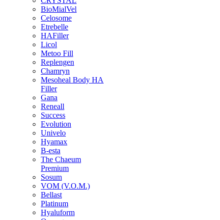
CRYSTAL
BioMialVel
Celosome
Etrebelle
HAFiller
Licol
Metoo Fill
Replengen
Chamryn
Mesoheal Body HA
Filler
Gana
Reneall
Success
Evolution
Univelo
Hyamax
B-esta
The Chaeum
Premium
Sosum
VOM (V.O.M.)
Bellast
Platinum
Hyaluform