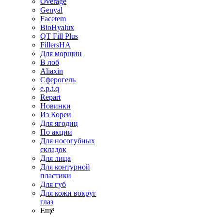
Overage
Genyal
Facetem
BioHyalux
QT Fill Plus
FillersHA
Для морщин
В лоб
Aliaxin
Сферогель
e.p.t.q
Repart
Новинки
Из Кореи
Для ягодиц
По акции
Для носогубных
складок
Для лица
Для контурной
пластики
Для губ
Для кожи вокруг
глаз
Ещё