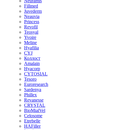
Neuramis
Fillmed
Juvederm
Neauvia
Princess
Revofil
Teosyal
Yvoire
Meline
Hyafilia
CYJ
Коллост
Amalain
Hyacorp
CYTOSIAL
Tesoro
Euroresearch
Sardenya
Phillex
Revanesse
CRYSTAL
BioMialVel
Celosome
Etrebelle
HAFiller