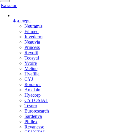
Каталог
Филлеры
Neuramis
Fillmed
Juvederm
Neauvia
Princess
Revofil
Teosyal
Yvoire
Meline
Hyafilia
CYJ
Коллост
Amalain
Hyacorp
CYTOSIAL
Tesoro
Euroresearch
Sardenya
Phillex
Revanesse