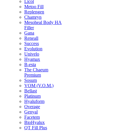
Licol
Metoo Fill
Replengen
Chamryn
Mesoheal Body HA
Filler
Gana
Reneall
Success
Evolution
Univelo
Hyamax
B-esta
The Chaeum
Premium
Sosum
VOM (V.O.M.)
Bellast
Platinum
Hyaluform
Overage
Genyal
Facetem
BioHyalux
QT Fill Plus