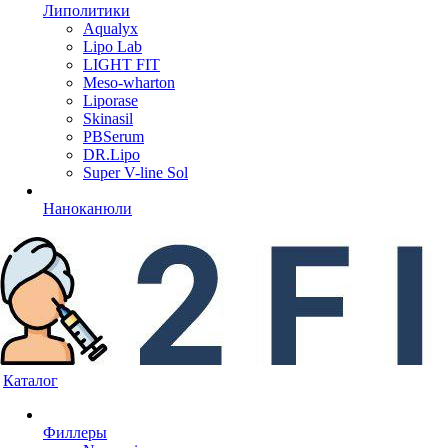
Липолитики
Aqualyx
Lipo Lab
LIGHT FIT
Meso-wharton
Liporase
Skinasil
PBSerum
DR.Lipo
Super V-line Sol
Наноканюли
Каталог
Филлеры