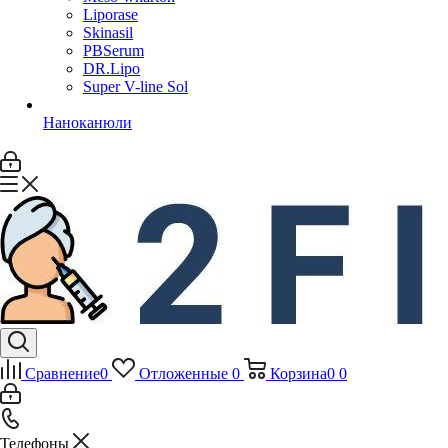
Liporase
Skinasil
PBSerum
DR.Lipo
Super V-line Sol
Наноканюли
Сравнение
0
Отложенные
0
Корзина
0
0
Телефоны