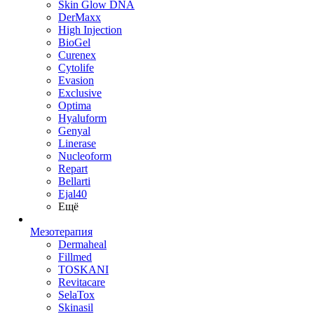
Skin Glow DNA
DerMaxx
High Injection
BioGel
Curenex
Cytolife
Evasion
Exclusive
Optima
Hyaluform
Genyal
Linerase
Nucleoform
Repart
Bellarti
Ejal40
Ещё
Мезотерапия
Dermaheal
Fillmed
TOSKANI
Revitacare
SelaTox
Skinasil