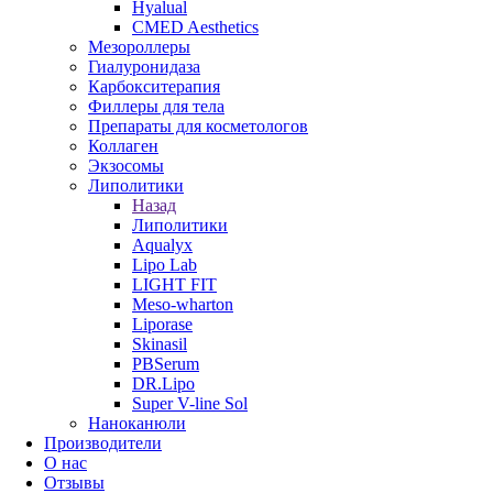
Hyalual
CMED Aesthetics
Мезороллеры
Гиалуронидаза
Карбокситерапия
Филлеры для тела
Препараты для косметологов
Коллаген
Экзосомы
Липолитики
Назад
Липолитики
Aqualyx
Lipo Lab
LIGHT FIT
Meso-wharton
Liporase
Skinasil
PBSerum
DR.Lipo
Super V-line Sol
Наноканюли
Производители
О нас
Отзывы