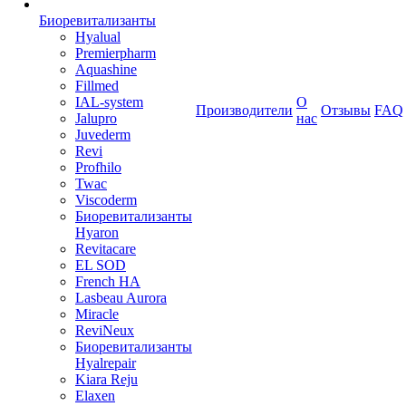
Биоревитализанты
Hyalual
Premierpharm
Aquashine
Fillmed
IAL-system
О
Производители
Отзывы
FAQ
Jalupro
нас
Juvederm
Revi
Profhilo
Twac
Viscoderm
Биоревитализанты
Hyaron
Revitacare
EL SOD
French HA
Lasbeau Aurora
Miracle
ReviNeux
Биоревитализанты
Hyalrepair
Kiara Reju
Elaxen