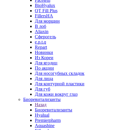
Facetem
BioHyalux
QT Fill Plus
FillersHA
Для морщин
В лоб
Aliaxin
Сферогель
e.p.t.q
Repart
Новинки
Из Кореи
Для ягодиц
По акции
Для носогубных складок
Для лица
Для контурной пластики
Для губ
Для кожи вокруг глаз
Биоревитализанты
Назад
Биоревитализанты
Hyalual
Premierpharm
Aquashine