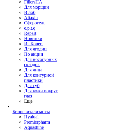
FillersHA
Для морщин
В лоб
Aliaxin
Сферогель
e.p.t.q
Repart
Новинки
Из Кореи
Для ягодиц
По акции
Для носогубных
складок
Для лица
Для контурной
пластики
Для губ
Для кожи вокруг
глаз
Ещё
Биоревитализанты
Hyalual
Premierpharm
Aquashine