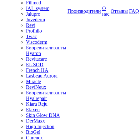
Fillmed
IAL-system
О
Производители
Отзывы
FAQ
Jalupro
нас
Juvederm
Revi
Profhilo
Twac
Viscoderm
Биоревитализанты
Hyaron
Revitacare
EL SOD
French HA
Lasbeau Aurora
Miracle
ReviNeux
Биоревитализанты
Hyalrepair
Kiara Reju
Elaxen
Skin Glow DNA
DerMaxx
High Injection
BioGel
Curenex