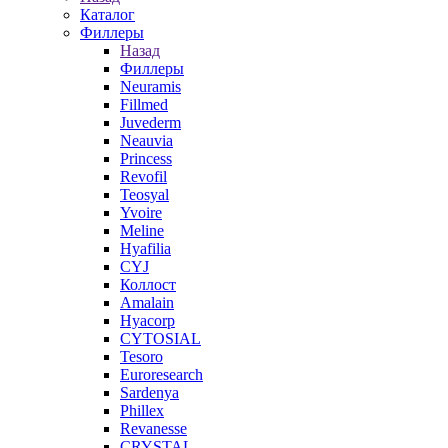
Каталог
Филлеры
Назад
Филлеры
Neuramis
Fillmed
Juvederm
Neauvia
Princess
Revofil
Teosyal
Yvoire
Meline
Hyafilia
CYJ
Коллост
Amalain
Hyacorp
CYTOSIAL
Tesoro
Euroresearch
Sardenya
Phillex
Revanesse
CRYSTAL