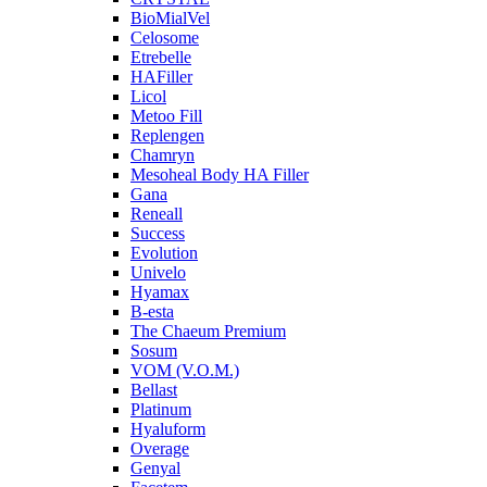
BioMialVel
Celosome
Etrebelle
HAFiller
Licol
Metoo Fill
Replengen
Chamryn
Mesoheal Body HA Filler
Gana
Reneall
Success
Evolution
Univelo
Hyamax
B-esta
The Chaeum Premium
Sosum
VOM (V.O.M.)
Bellast
Platinum
Hyaluform
Overage
Genyal