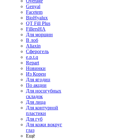
Overage
Genyal
Facetem
BioHyalux
QT Fill Plus
FillersHA
Для морщин
В лоб
Aliaxin
Сферогель
e.p.t.q
Repart
Новинки
Из Кореи
Для ягодиц
По акции
Для носогубных
складок
Для лица
Для контурной
пластики
Для губ
Для кожи вокруг
глаз
Ещё