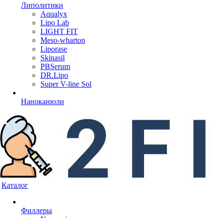
Липолитики
Aqualyx
Lipo Lab
LIGHT FIT
Meso-wharton
Liporase
Skinasil
PBSerum
DR.Lipo
Super V-line Sol
Наноканюли
Каталог
Филлеры