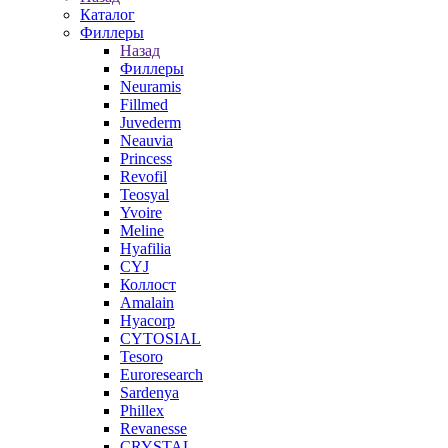
Каталог
Филлеры
Назад
Филлеры
Neuramis
Fillmed
Juvederm
Neauvia
Princess
Revofil
Teosyal
Yvoire
Meline
Hyafilia
CYJ
Коллост
Amalain
Hyacorp
CYTOSIAL
Tesoro
Euroresearch
Sardenya
Phillex
Revanesse
CRYSTAL