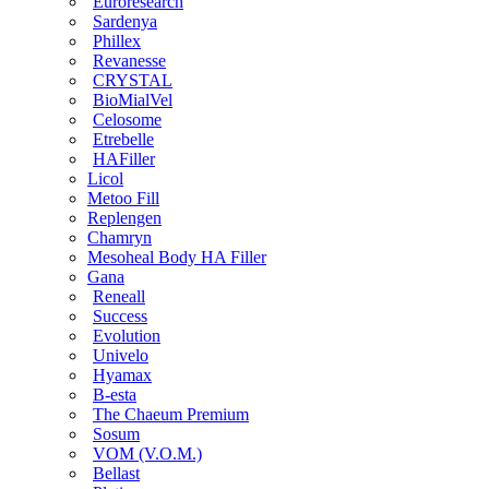
Euroresearch
Sardenya
Phillex
Revanesse
CRYSTAL
BioMialVel
Celosome
Etrebelle
HAFiller
Licol
Metoo Fill
Replengen
Chamryn
Mesoheal Body HA Filler
Gana
Reneall
Success
Evolution
Univelo
Hyamax
B-esta
The Chaeum Premium
Sosum
VOM (V.O.M.)
Bellast