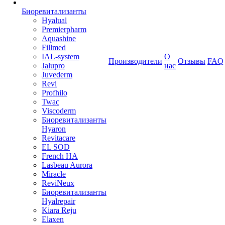
Биоревитализанты
Hyalual
Premierpharm
Aquashine
Fillmed
IAL-system
О
Производители
Отзывы
FAQ
Jalupro
нас
Juvederm
Revi
Profhilo
Twac
Viscoderm
Биоревитализанты
Hyaron
Revitacare
EL SOD
French HA
Lasbeau Aurora
Miracle
ReviNeux
Биоревитализанты
Hyalrepair
Kiara Reju
Elaxen