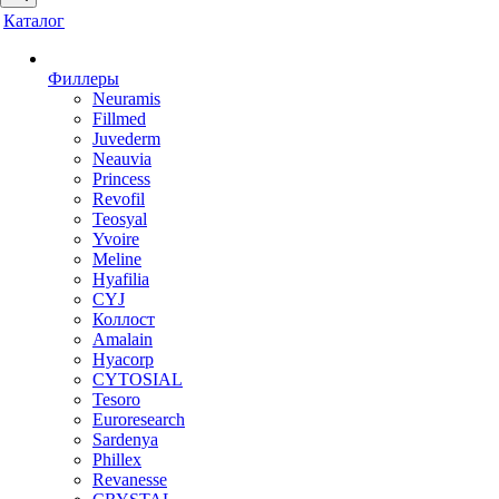
Каталог
Филлеры
Neuramis
Fillmed
Juvederm
Neauvia
Princess
Revofil
Teosyal
Yvoire
Meline
Hyafilia
CYJ
Коллост
Amalain
Hyacorp
CYTOSIAL
Tesoro
Euroresearch
Sardenya
Phillex
Revanesse