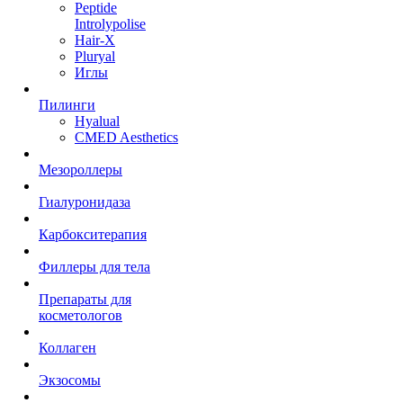
Peptide
Introlypolise
Hair-X
Pluryal
Иглы
Пилинги
Hyalual
CMED Aesthetics
Мезороллеры
Гиалуронидаза
Карбокситерапия
Филлеры для тела
Препараты для
косметологов
Коллаген
Экзосомы