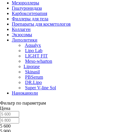
Мезороллеры
Гиалуронидаза
Карбокситерапия
Филлеры для тела
Препараты для косметологов
Коллаген
Экзосомы
Липолитики
Aqualyx
Lipo Lab
LIGHT FIT
Meso-wharton
Liporase
Skinasil
PBSerum
DR.Lipo
Super V-line Sol
Наноканюли
Фильтр по параметрам
Цена
5 600
5 900