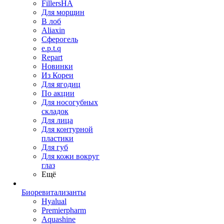
FillersHA
Для морщин
В лоб
Aliaxin
Сферогель
e.p.t.q
Repart
Новинки
Из Кореи
Для ягодиц
По акции
Для носогубных
складок
Для лица
Для контурной
пластики
Для губ
Для кожи вокруг
глаз
Ещё
Биоревитализанты
Hyalual
Premierpharm
Aquashine