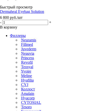
Быстрый просмотр
Dermaheal Eyebag Solution
6 800
руб.
/шт
-
+
В корзину
Филлеры
Neuramis
Fillmed
Juvederm
Neauvia
Princess
Revofil
Teosyal
Yvoire
Meline
Hyafilia
CYJ
Коллост
Amalain
Hyacorp
CYTOSIAL
Tesoro