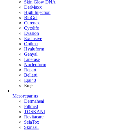
Skin Glow DNA
DerMaxx
High Injection
BioGel
Curenex
Cytolife
Evasion
Exclusive
Optima
Hyaluform
Genyal
Linerase
Nucleoform
Repart
Bellarti
Ejal40
Ещё
Мезотерапия
Dermaheal
Fillmed
TOSKANI
Revitacare
SelaTox
Skinasil