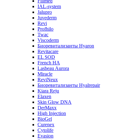
Fillmed
IAL-system
Jalupro
Juvederm
Revi
Profhilo
Twac
Viscoderm
Биоревитализанты Hyaron
Revitacare
EL SOD
French HA
Lasbeau Aurora
Miracle
ReviNeux
Биоревитализанты Hyalrepair
Kiara Reju
Elaxen
Skin Glow DNA
DerMaxx
High Injection
BioGel
Curenex
Cytolife
Evasion