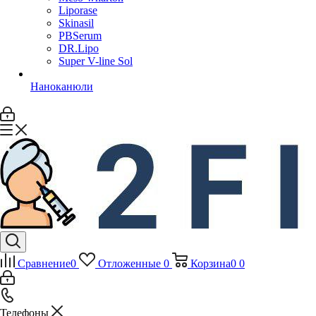
Liporase
Skinasil
PBSerum
DR.Lipo
Super V-line Sol
Наноканюли
Сравнение
0
Отложенные
0
Корзина
0
0
Телефоны