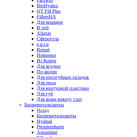
Facetem
BioHyalux
QT Fill Plus
FillersHA
Для морщин
В лоб
Aliaxin
Сферогель
e.p.t.q
Repart
Новинки
Из Кореи
Для ягодиц
По акции
Для носогубных складок
Для лица
Для контурной пластики
Для губ
Для кожи вокруг глаз
Биоревитализанты
Назад
Биоревитализанты
Hyalual
Premierpharm
Aquashine