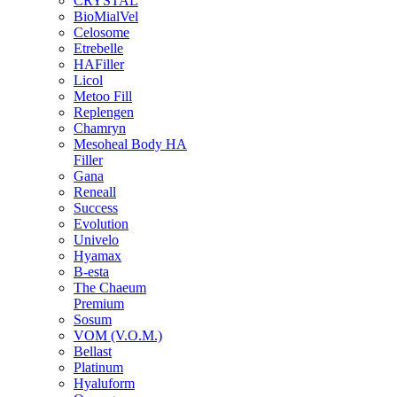
CRYSTAL
BioMialVel
Celosome
Etrebelle
HAFiller
Licol
Metoo Fill
Replengen
Chamryn
Mesoheal Body HA
Filler
Gana
Reneall
Success
Evolution
Univelo
Hyamax
B-esta
The Chaeum
Premium
Sosum
VOM (V.O.M.)
Bellast
Platinum
Hyaluform