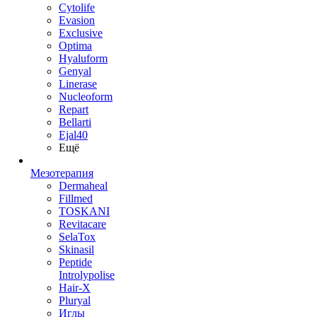
Cytolife
Evasion
Exclusive
Optima
Hyaluform
Genyal
Linerase
Nucleoform
Repart
Bellarti
Ejal40
Ещё
Мезотерапия
Dermaheal
Fillmed
TOSKANI
Revitacare
SelaTox
Skinasil
Peptide
Introlypolise
Hair-X
Pluryal
Иглы