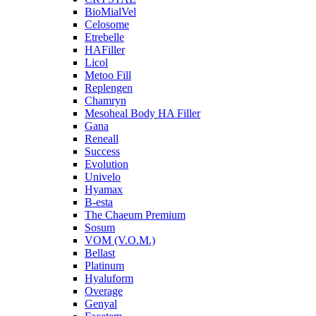
BioMialVel
Celosome
Etrebelle
HAFiller
Licol
Metoo Fill
Replengen
Chamryn
Mesoheal Body HA Filler
Gana
Reneall
Success
Evolution
Univelo
Hyamax
B-esta
The Chaeum Premium
Sosum
VOM (V.O.M.)
Bellast
Platinum
Hyaluform
Overage
Genyal