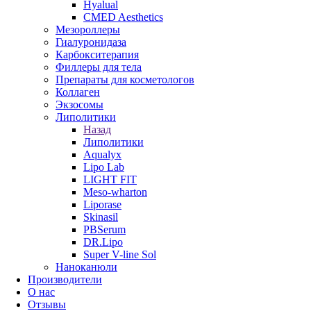
Hyalual
CMED Aesthetics
Мезороллеры
Гиалуронидаза
Карбокситерапия
Филлеры для тела
Препараты для косметологов
Коллаген
Экзосомы
Липолитики
Назад
Липолитики
Aqualyx
Lipo Lab
LIGHT FIT
Meso-wharton
Liporase
Skinasil
PBSerum
DR.Lipo
Super V-line Sol
Наноканюли
Производители
О нас
Отзывы