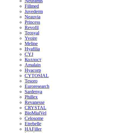
Neuramis
Fillmed
Juvederm
Neauvia
Princess
Revofil
Teosyal
Yvoire
Meline
Hyafilia
CYJ
Коллост
Amalain
Hyacorp
CYTOSIAL
Tesoro
Euroresearch
Sardenya
Phillex
Revanesse
CRYSTAL
BioMialVel
Celosome
Etrebelle
HAFiller