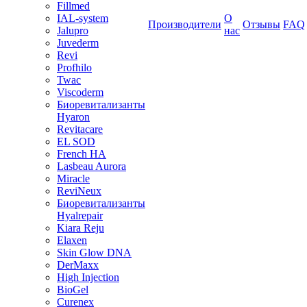
Fillmed
IAL-system
О
Производители
Отзывы
FAQ
Jalupro
нас
Juvederm
Revi
Profhilo
Twac
Viscoderm
Биоревитализанты
Hyaron
Revitacare
EL SOD
French HA
Lasbeau Aurora
Miracle
ReviNeux
Биоревитализанты
Hyalrepair
Kiara Reju
Elaxen
Skin Glow DNA
DerMaxx
High Injection
BioGel
Curenex