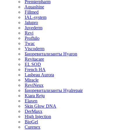
Premierpharm
Aquashine
Fillmed
IAL-system
Jalupro
Juvederm
Revi
Profhilo
Twac
Viscoderm
Биоревитализанты Hyaron
Revitacare
EL SOD
French HA
Lasbeau Aurora
Miracle
ReviNeux
Биоревитализанты Hyalrepair
Kiara Reju
Elaxen
Skin Glow DNA
DerMaxx
High Injection
BioGel
Curenex