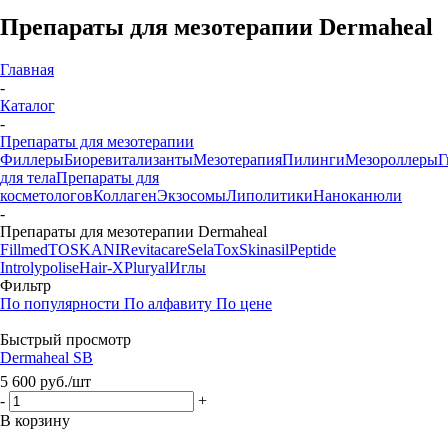
Препараты для мезотерапии Dermaheal
Главная
-
Каталог
-
Препараты для мезотерапии
Филлеры
Биоревитализанты
Мезотерапия
Пилинги
Мезороллеры
Г
для тела
Препараты для
косметологов
Коллаген
Экзосомы
Липолитики
Наноканюли
-
Препараты для мезотерапии Dermaheal
Fillmed
TOSKANI
Revitacare
SelaTox
Skinasil
Peptide
Introlypolise
Hair-X
Pluryal
Иглы
Фильтр
По популярности
По алфавиту
По цене
Быстрый просмотр
Dermaheal SB
5 600
руб.
/шт
-
+
В корзину