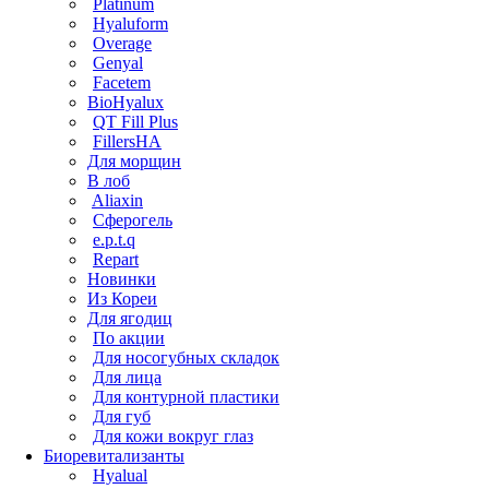
Platinum
Hyaluform
Overage
Genyal
Facetem
BioHyalux
QT Fill Plus
FillersHA
Для морщин
В лоб
Aliaxin
Сферогель
e.p.t.q
Repart
Новинки
Из Кореи
Для ягодиц
По акции
Для носогубных складок
Для лица
Для контурной пластики
Для губ
Для кожи вокруг глаз
Биоревитализанты
Hyalual