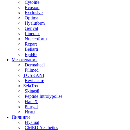
Cytolife
Evasion
Exclusive
Optima
Hyaluform
Genyal
Linerase
Nucleoform
Repart
Bellarti
Ejal40
Мезотерапия
Dermaheal
Fillmed
TOSKANI
Revitacare
SelaTox
Skinasil
Peptide Introlypolise
Hair-X
Pluryal
Иглы
Пилинги
Hyalual
CMED Aesthetics