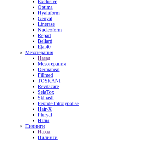
Exclusive
Optima
Hyaluform
Genyal
Linerase
Nucleoform
Repart
Bellarti
Ejal40
Мезотерапия
Назад
Мезотерапия
Dermaheal
Fillmed
TOSKANI
Revitacare
SelaTox
Skinasil
Peptide Introlypolise
Hair-X
Pluryal
Иглы
Пилинги
Назад
Пилинги