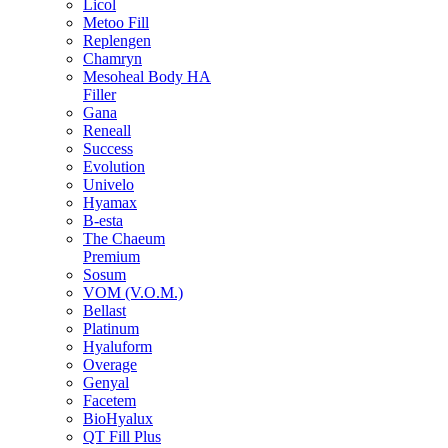
Licol
Metoo Fill
Replengen
Chamryn
Mesoheal Body HA
Filler
Gana
Reneall
Success
Evolution
Univelo
Hyamax
B-esta
The Chaeum
Premium
Sosum
VOM (V.O.M.)
Bellast
Platinum
Hyaluform
Overage
Genyal
Facetem
BioHyalux
QT Fill Plus