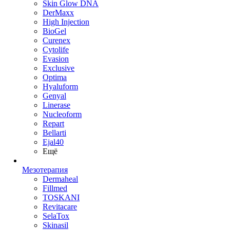
Skin Glow DNA
DerMaxx
High Injection
BioGel
Curenex
Cytolife
Evasion
Exclusive
Optima
Hyaluform
Genyal
Linerase
Nucleoform
Repart
Bellarti
Ejal40
Ещё
Мезотерапия
Dermaheal
Fillmed
TOSKANI
Revitacare
SelaTox
Skinasil