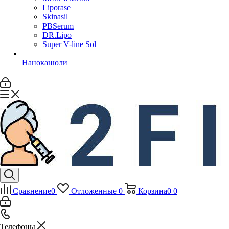
Liporase
Skinasil
PBSerum
DR.Lipo
Super V-line Sol
Наноканюли
Сравнение
0
Отложенные
0
Корзина
0
0
Телефоны