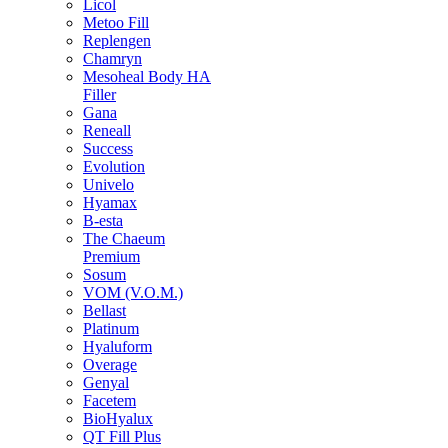
Licol
Metoo Fill
Replengen
Chamryn
Mesoheal Body HA
Filler
Gana
Reneall
Success
Evolution
Univelo
Hyamax
B-esta
The Chaeum
Premium
Sosum
VOM (V.O.M.)
Bellast
Platinum
Hyaluform
Overage
Genyal
Facetem
BioHyalux
QT Fill Plus