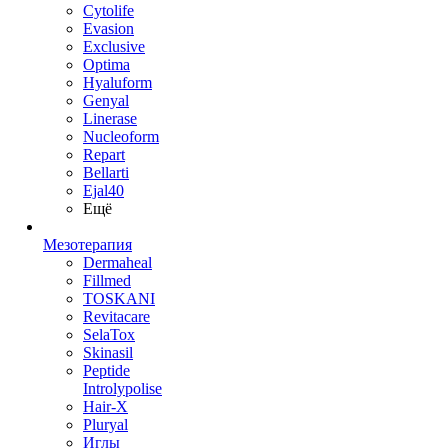
Cytolife
Evasion
Exclusive
Optima
Hyaluform
Genyal
Linerase
Nucleoform
Repart
Bellarti
Ejal40
Ещё
Мезотерапия
Dermaheal
Fillmed
TOSKANI
Revitacare
SelaTox
Skinasil
Peptide
Introlypolise
Hair-X
Pluryal
Иглы