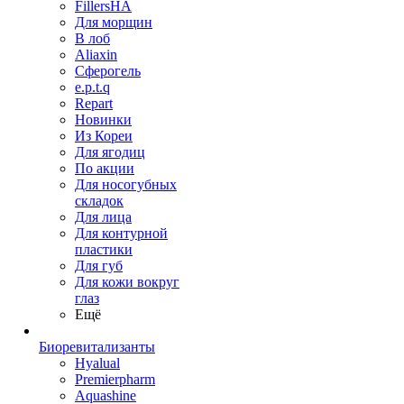
FillersHA
Для морщин
В лоб
Aliaxin
Сферогель
e.p.t.q
Repart
Новинки
Из Кореи
Для ягодиц
По акции
Для носогубных
складок
Для лица
Для контурной
пластики
Для губ
Для кожи вокруг
глаз
Ещё
Биоревитализанты
Hyalual
Premierpharm
Aquashine