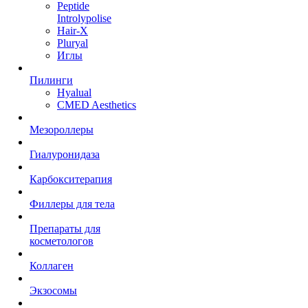
Peptide
Introlypolise
Hair-X
Pluryal
Иглы
Пилинги
Hyalual
CMED Aesthetics
Мезороллеры
Гиалуронидаза
Карбокситерапия
Филлеры для тела
Препараты для
косметологов
Коллаген
Экзосомы