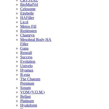
CRYSTAL
BioMialVel
Celosome
Etrebelle
HAFiller
Licol
Metoo Fill
Replengen
Chamryn
Mesoheal Body HA
Filler
Gana
Reneall
Success
Evolution
Univelo
Hyamax
B-esta
The Chaeum
Premium
Sosum
VOM (V.O.M.)
Bellast
Platinum
Hyaluform