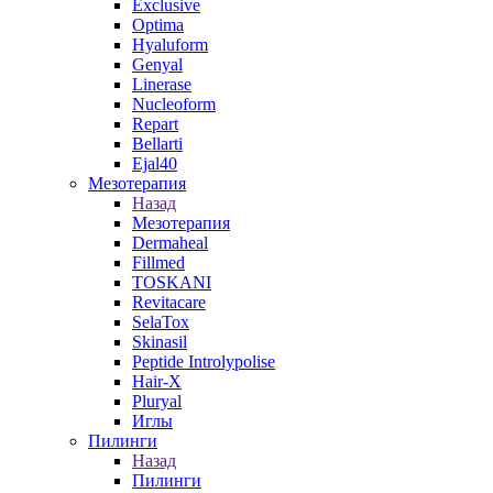
Exclusive
Optima
Hyaluform
Genyal
Linerase
Nucleoform
Repart
Bellarti
Ejal40
Мезотерапия
Назад
Мезотерапия
Dermaheal
Fillmed
TOSKANI
Revitacare
SelaTox
Skinasil
Peptide Introlypolise
Hair-X
Pluryal
Иглы
Пилинги
Назад
Пилинги