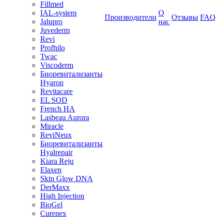
Fillmed
IAL-system
О
Производители
Отзывы
FAQ
Jalupro
нас
Juvederm
Revi
Profhilo
Twac
Viscoderm
Биоревитализанты
Hyaron
Revitacare
EL SOD
French HA
Lasbeau Aurora
Miracle
ReviNeux
Биоревитализанты
Hyalrepair
Kiara Reju
Elaxen
Skin Glow DNA
DerMaxx
High Injection
BioGel
Curenex