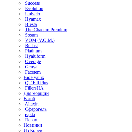
Success
Evolution
Univelo
Hyamax
B-esta
The Chaeum Premium
Sosum
VOM (V.O.M.)
Bellast
Platinum
Hyaluform
Overage
Genyal
Facetem
BioHyalux
QT Fill Plus
FillersHA
Для морщин
В лоб
Aliaxin
Сферогель
e.p.t.q
Repart
Новинки
Из Кореи