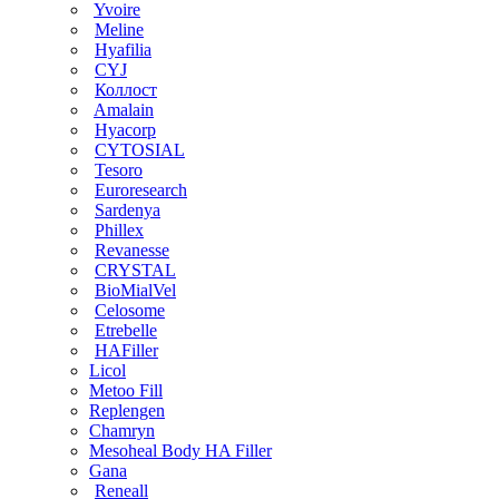
Yvoire
Meline
Hyafilia
CYJ
Коллост
Amalain
Hyacorp
CYTOSIAL
Tesoro
Euroresearch
Sardenya
Phillex
Revanesse
CRYSTAL
BioMialVel
Celosome
Etrebelle
HAFiller
Licol
Metoo Fill
Replengen
Chamryn
Mesoheal Body HA Filler
Gana
Reneall