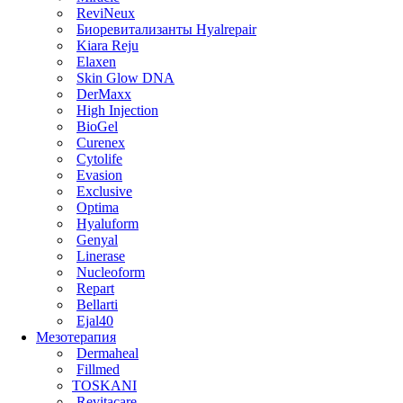
ReviNeux
Биоревитализанты Hyalrepair
Kiara Reju
Elaxen
Skin Glow DNA
DerMaxx
High Injection
BioGel
Curenex
Cytolife
Evasion
Exclusive
Optima
Hyaluform
Genyal
Linerase
Nucleoform
Repart
Bellarti
Ejal40
Мезотерапия
Dermaheal
Fillmed
TOSKANI
Revitacare