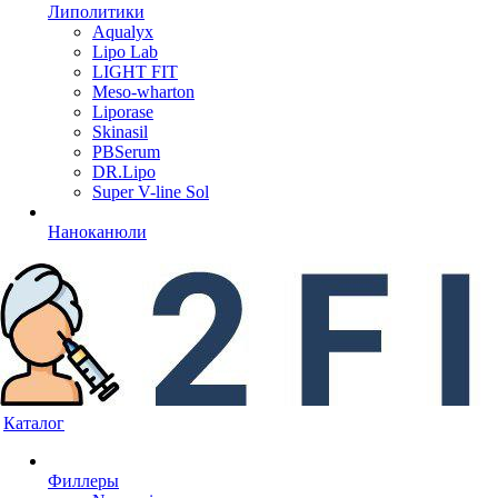
Липолитики
Aqualyx
Lipo Lab
LIGHT FIT
Meso-wharton
Liporase
Skinasil
PBSerum
DR.Lipo
Super V-line Sol
Наноканюли
Каталог
Филлеры