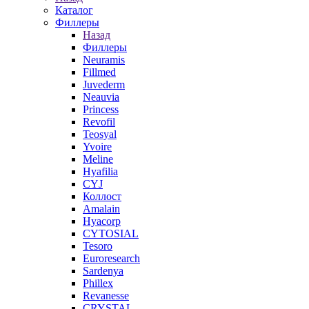
Каталог
Филлеры
Назад
Филлеры
Neuramis
Fillmed
Juvederm
Neauvia
Princess
Revofil
Teosyal
Yvoire
Meline
Hyafilia
CYJ
Коллост
Amalain
Hyacorp
CYTOSIAL
Tesoro
Euroresearch
Sardenya
Phillex
Revanesse
CRYSTAL