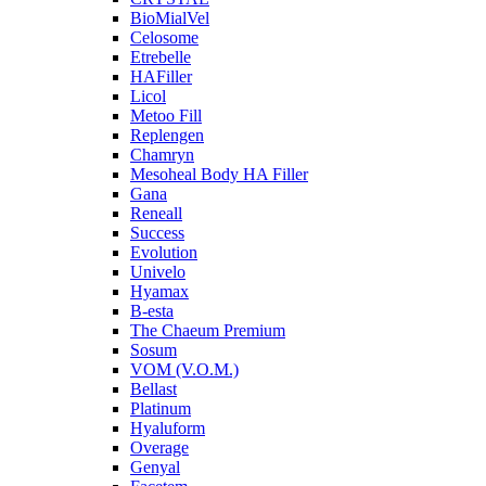
BioMialVel
Celosome
Etrebelle
HAFiller
Licol
Metoo Fill
Replengen
Chamryn
Mesoheal Body HA Filler
Gana
Reneall
Success
Evolution
Univelo
Hyamax
B-esta
The Chaeum Premium
Sosum
VOM (V.O.M.)
Bellast
Platinum
Hyaluform
Overage
Genyal