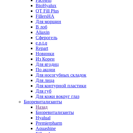
Facetem
BioHyalux
QT Fill Plus
FillersHA
Для морщин
В лоб
Aliaxin
Сферогель
e.p.t.q
Repart
Новинки
Из Кореи
Для ягодиц
По акции
Для носогубных складок
Для лица
Для контурной пластики
Для губ
Для кожи вокруг глаз
Биоревитализанты
Назад
Биоревитализанты
Hyalual
Premierpharm
Aquashine