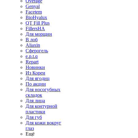
Overage
Genyal
Facetem
BioHyalux
QT Fill Plus
FillersHA
Для морщин
В лоб
Aliaxin
Сферогель
e.p.t.q
Repart
Новинки
Из Кореи
Для ягодиц
По акции
Для носогубных
складок
Для лица
Для контурной
пластики
Для губ
Для кожи вокруг
глаз
Ещё