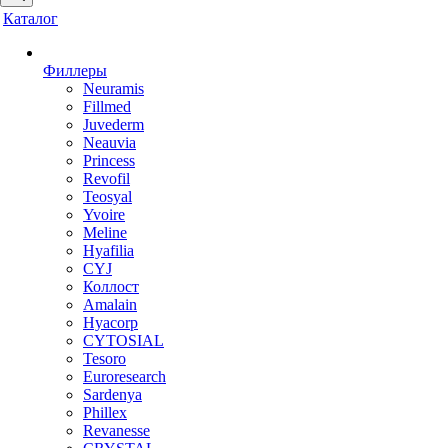
Каталог
Филлеры
Neuramis
Fillmed
Juvederm
Neauvia
Princess
Revofil
Teosyal
Yvoire
Meline
Hyafilia
CYJ
Коллост
Amalain
Hyacorp
CYTOSIAL
Tesoro
Euroresearch
Sardenya
Phillex
Revanesse