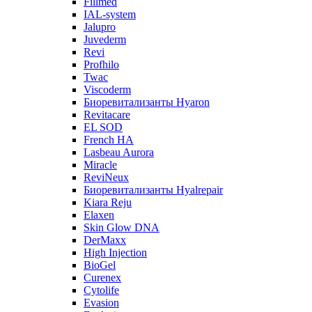
Fillmed
IAL-system
Jalupro
Juvederm
Revi
Profhilo
Twac
Viscoderm
Биоревитализанты Hyaron
Revitacare
EL SOD
French HA
Lasbeau Aurora
Miracle
ReviNeux
Биоревитализанты Hyalrepair
Kiara Reju
Elaxen
Skin Glow DNA
DerMaxx
High Injection
BioGel
Curenex
Cytolife
Evasion