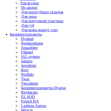
Для ягодиц
По акции
Для носогубных складок
Для лица
Для контурной пластики
Для губ
Для кожи вокруг глаз
Биоревитализанты
Hyalual
Premierpharm
Aquashine
Fillmed
IAL-system
Jalupro
Juvederm
Revi
Profhilo
Twac
Viscoderm
Биоревитализанты Hyaron
Revitacare
EL SOD
French HA
Lasbeau Aurora
Miracle