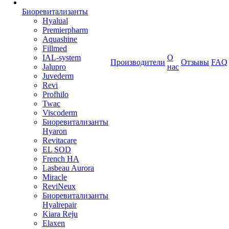
Биоревитализанты
Hyalual
Premierpharm
Aquashine
Fillmed
IAL-system
О
Производители
Отзывы
FAQ
Jalupro
нас
Juvederm
Revi
Profhilo
Twac
Viscoderm
Биоревитализанты
Hyaron
Revitacare
EL SOD
French HA
Lasbeau Aurora
Miracle
ReviNeux
Биоревитализанты
Hyalrepair
Kiara Reju
Elaxen