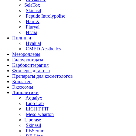
SelaTox
Skinasil
Peptide Introlypolise
Hair-X
Pluryal
Иглы
Пилинги
Hyalual
CMED Aesthetics
Мезороллеры
Гиалуронидаза
Карбокситерапия
Филлеры для тела
Препараты для косметологов
Коллаген
Экзосомы
Липолитики
Aqualyx
Lipo Lab
LIGHT FIT
Meso-wharton
Liporase
Skinasil
PBSerum