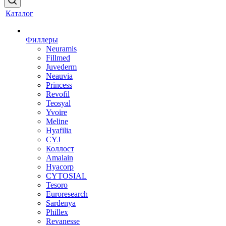
Каталог
Филлеры
Neuramis
Fillmed
Juvederm
Neauvia
Princess
Revofil
Teosyal
Yvoire
Meline
Hyafilia
CYJ
Коллост
Amalain
Hyacorp
CYTOSIAL
Tesoro
Euroresearch
Sardenya
Phillex
Revanesse