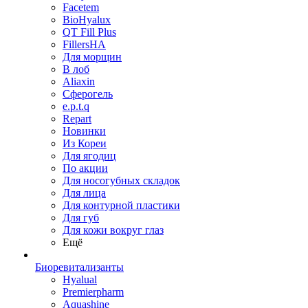
Facetem
BioHyalux
QT Fill Plus
FillersHA
Для морщин
В лоб
Aliaxin
Сферогель
e.p.t.q
Repart
Новинки
Из Кореи
Для ягодиц
По акции
Для носогубных складок
Для лица
Для контурной пластики
Для губ
Для кожи вокруг глаз
Ещё
Биоревитализанты
Hyalual
Premierpharm
Aquashine