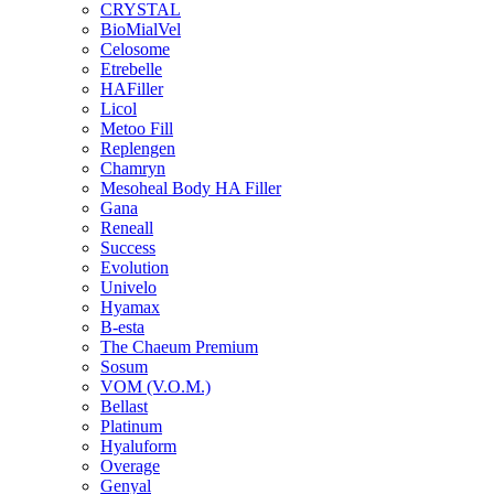
CRYSTAL
BioMialVel
Celosome
Etrebelle
HAFiller
Licol
Metoo Fill
Replengen
Chamryn
Mesoheal Body HA Filler
Gana
Reneall
Success
Evolution
Univelo
Hyamax
B-esta
The Chaeum Premium
Sosum
VOM (V.O.M.)
Bellast
Platinum
Hyaluform
Overage
Genyal