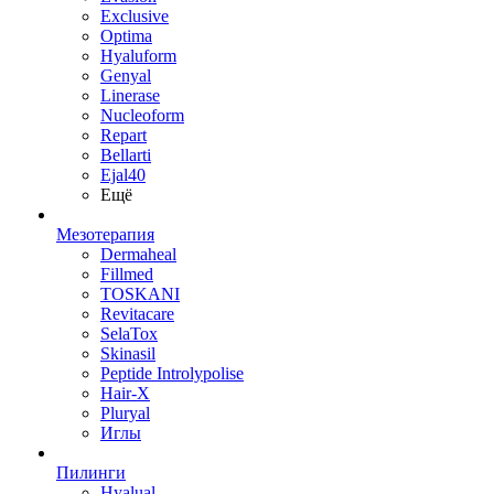
Exclusive
Optima
Hyaluform
Genyal
Linerase
Nucleoform
Repart
Bellarti
Ejal40
Ещё
Мезотерапия
Dermaheal
Fillmed
TOSKANI
Revitacare
SelaTox
Skinasil
Peptide Introlypolise
Hair-X
Pluryal
Иглы
Пилинги
Hyalual