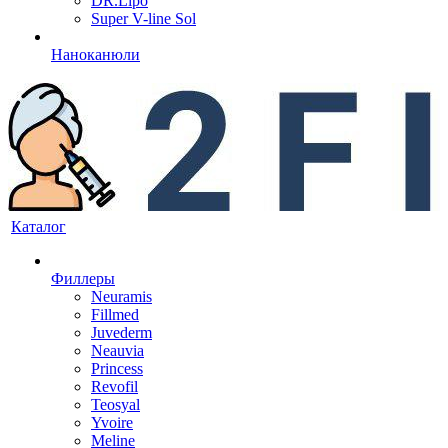
DR.Lipo
Super V-line Sol
Наноканюли
Каталог
Филлеры
Neuramis
Fillmed
Juvederm
Neauvia
Princess
Revofil
Teosyal
Yvoire
Meline