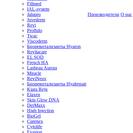
Fillmed
IAL-system
Jalupro
Производители
О нас
Juvederm
Revi
Profhilo
Twac
Viscoderm
Биоревитализанты Hyaron
Revitacare
EL SOD
French HA
Lasbeau Aurora
Miracle
ReviNeux
Биоревитализанты Hyalrepair
Kiara Reju
Elaxen
Skin Glow DNA
DerMaxx
High Injection
BioGel
Curenex
Cytolife
Evasion