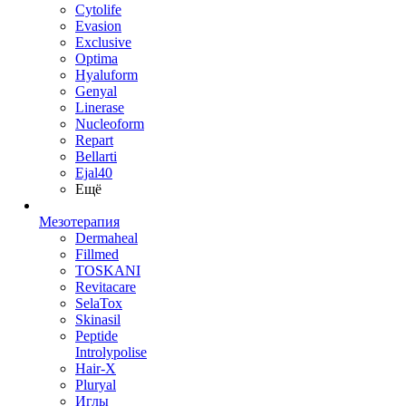
Cytolife
Evasion
Exclusive
Optima
Hyaluform
Genyal
Linerase
Nucleoform
Repart
Bellarti
Ejal40
Ещё
Мезотерапия
Dermaheal
Fillmed
TOSKANI
Revitacare
SelaTox
Skinasil
Peptide
Introlypolise
Hair-X
Pluryal
Иглы