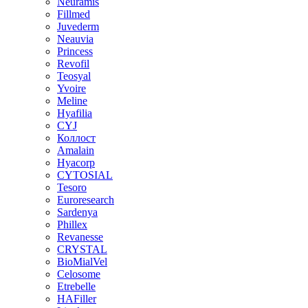
Neuramis
Fillmed
Juvederm
Neauvia
Princess
Revofil
Teosyal
Yvoire
Meline
Hyafilia
CYJ
Коллост
Amalain
Hyacorp
CYTOSIAL
Tesoro
Euroresearch
Sardenya
Phillex
Revanesse
CRYSTAL
BioMialVel
Celosome
Etrebelle
HAFiller