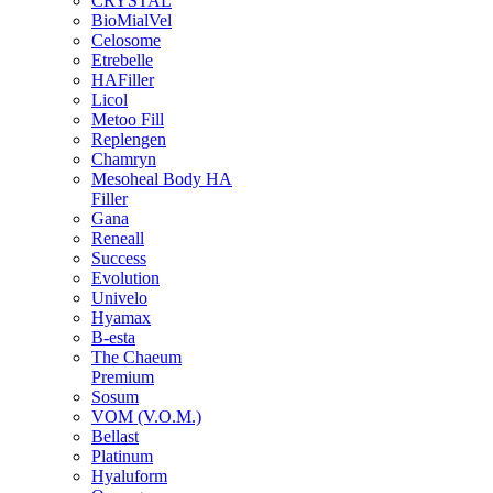
CRYSTAL
BioMialVel
Celosome
Etrebelle
HAFiller
Licol
Metoo Fill
Replengen
Chamryn
Mesoheal Body HA
Filler
Gana
Reneall
Success
Evolution
Univelo
Hyamax
B-esta
The Chaeum
Premium
Sosum
VOM (V.O.M.)
Bellast
Platinum
Hyaluform