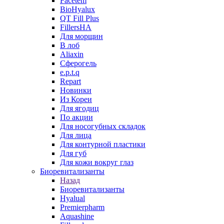
Facetem
BioHyalux
QT Fill Plus
FillersHA
Для морщин
В лоб
Aliaxin
Сферогель
e.p.t.q
Repart
Новинки
Из Кореи
Для ягодиц
По акции
Для носогубных складок
Для лица
Для контурной пластики
Для губ
Для кожи вокруг глаз
Биоревитализанты
Назад
Биоревитализанты
Hyalual
Premierpharm
Aquashine