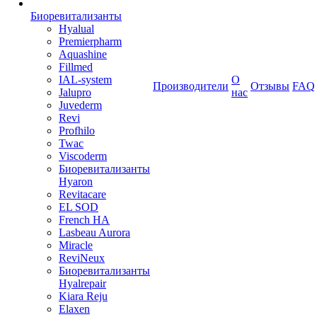
Биоревитализанты
Hyalual
Premierpharm
Aquashine
Fillmed
IAL-system
О
Производители
Отзывы
FAQ
Jalupro
нас
Juvederm
Revi
Profhilo
Twac
Viscoderm
Биоревитализанты
Hyaron
Revitacare
EL SOD
French HA
Lasbeau Aurora
Miracle
ReviNeux
Биоревитализанты
Hyalrepair
Kiara Reju
Elaxen