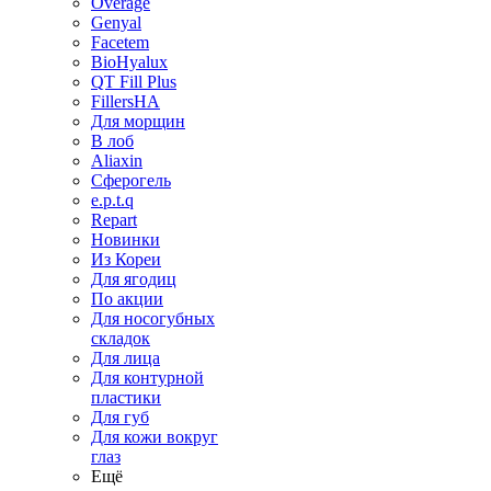
Overage
Genyal
Facetem
BioHyalux
QT Fill Plus
FillersHA
Для морщин
В лоб
Aliaxin
Сферогель
e.p.t.q
Repart
Новинки
Из Кореи
Для ягодиц
По акции
Для носогубных
складок
Для лица
Для контурной
пластики
Для губ
Для кожи вокруг
глаз
Ещё