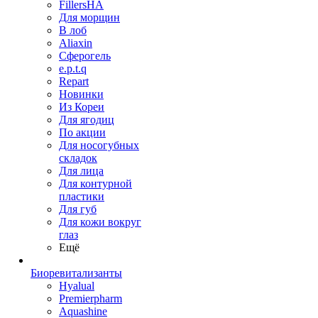
FillersHA
Для морщин
В лоб
Aliaxin
Сферогель
e.p.t.q
Repart
Новинки
Из Кореи
Для ягодиц
По акции
Для носогубных
складок
Для лица
Для контурной
пластики
Для губ
Для кожи вокруг
глаз
Ещё
Биоревитализанты
Hyalual
Premierpharm
Aquashine