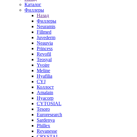
Каталог
Филлеры
Назад
Филлеры
Neuramis
Fillmed
Juvederm
Neauvia
Princess
Revofil
Teosyal
Yvoire
Meline
Hyafilia
CYJ
Коллост
Amalain
Hyacorp
CYTOSIAL
Tesoro
Euroresearch
Sardenya
Phillex
Revanesse
CRYSTAL