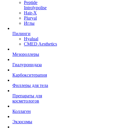
Peptide
Introlypolise
Hair-X
Pluryal
Иглы
Пилинги
Hyalual
CMED Aesthetics
Мезороллеры
Гиалуронидаза
Карбокситерапия
Филлеры для тела
Препараты для
косметологов
Коллаген
Экзосомы