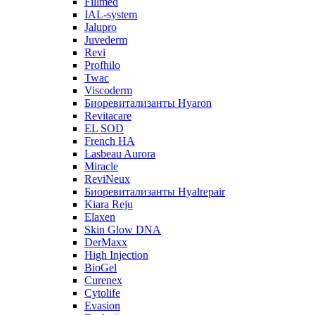
Fillmed
IAL-system
Jalupro
Juvederm
Revi
Profhilo
Twac
Viscoderm
Биоревитализанты Hyaron
Revitacare
EL SOD
French HA
Lasbeau Aurora
Miracle
ReviNeux
Биоревитализанты Hyalrepair
Kiara Reju
Elaxen
Skin Glow DNA
DerMaxx
High Injection
BioGel
Curenex
Cytolife
Evasion