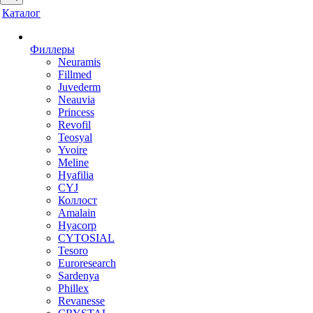
Каталог
Филлеры
Neuramis
Fillmed
Juvederm
Neauvia
Princess
Revofil
Teosyal
Yvoire
Meline
Hyafilia
CYJ
Коллост
Amalain
Hyacorp
CYTOSIAL
Tesoro
Euroresearch
Sardenya
Phillex
Revanesse