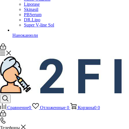
Liporase
Skinasil
PBSerum
DR.Lipo
Super V-line Sol
Наноканюли
Сравнение
0
Отложенные
0
Корзина
0
0
Телефоны