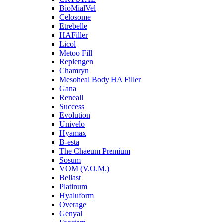
BioMialVel
Celosome
Etrebelle
HAFiller
Licol
Metoo Fill
Replengen
Chamryn
Mesoheal Body HA Filler
Gana
Reneall
Success
Evolution
Univelo
Hyamax
B-esta
The Chaeum Premium
Sosum
VOM (V.O.M.)
Bellast
Platinum
Hyaluform
Overage
Genyal