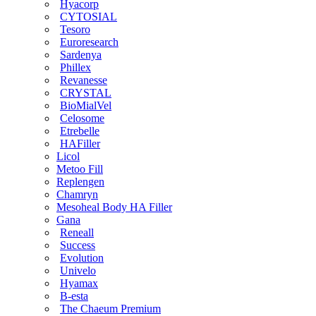
Hyacorp
CYTOSIAL
Tesoro
Euroresearch
Sardenya
Phillex
Revanesse
CRYSTAL
BioMialVel
Celosome
Etrebelle
HAFiller
Licol
Metoo Fill
Replengen
Chamryn
Mesoheal Body HA Filler
Gana
Reneall
Success
Evolution
Univelo
Hyamax
B-esta
The Chaeum Premium