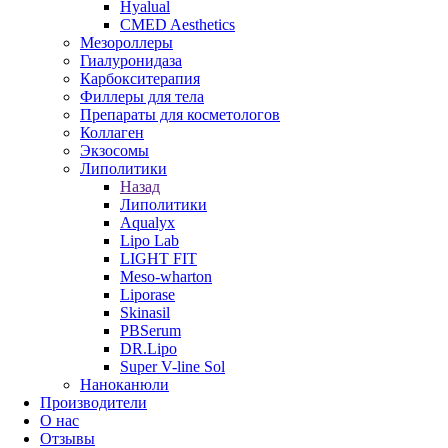
Hyalual
CMED Aesthetics
Мезороллеры
Гиалуронидаза
Карбокситерапия
Филлеры для тела
Препараты для косметологов
Коллаген
Экзосомы
Липолитики
Назад
Липолитики
Aqualyx
Lipo Lab
LIGHT FIT
Meso-wharton
Liporase
Skinasil
PBSerum
DR.Lipo
Super V-line Sol
Наноканюли
Производители
О нас
Отзывы