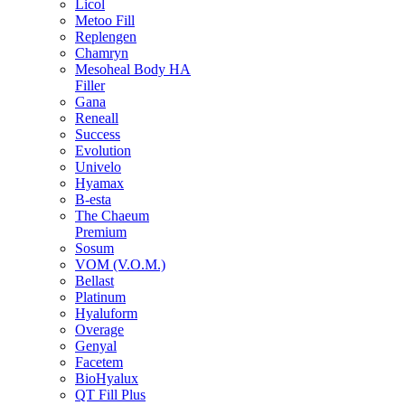
Licol
Metoo Fill
Replengen
Chamryn
Mesoheal Body HA
Filler
Gana
Reneall
Success
Evolution
Univelo
Hyamax
B-esta
The Chaeum
Premium
Sosum
VOM (V.O.M.)
Bellast
Platinum
Hyaluform
Overage
Genyal
Facetem
BioHyalux
QT Fill Plus