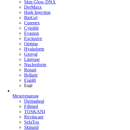
Skin Glow DNA
DerMaxx
High Injection
BioGel
Curenex
Cytolife
Evasion
Exclusive
Optima
Hyaluform
Genyal
Linerase
Nucleoform
Repart
Bellarti
Ejal40
Ещё
Мезотерапия
Dermaheal
Fillmed
TOSKANI
Revitacare
SelaTox
Skinasil