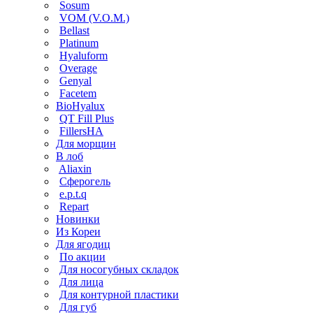
Sosum
VOM (V.O.M.)
Bellast
Platinum
Hyaluform
Overage
Genyal
Facetem
BioHyalux
QT Fill Plus
FillersHA
Для морщин
В лоб
Aliaxin
Сферогель
e.p.t.q
Repart
Новинки
Из Кореи
Для ягодиц
По акции
Для носогубных складок
Для лица
Для контурной пластики
Для губ