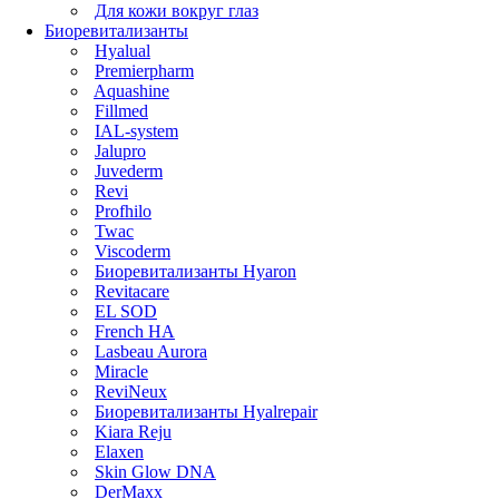
Для кожи вокруг глаз
Биоревитализанты
Hyalual
Premierpharm
Aquashine
Fillmed
IAL-system
Jalupro
Juvederm
Revi
Profhilo
Twac
Viscoderm
Биоревитализанты Hyaron
Revitacare
EL SOD
French HA
Lasbeau Aurora
Miracle
ReviNeux
Биоревитализанты Hyalrepair
Kiara Reju
Elaxen
Skin Glow DNA
DerMaxx