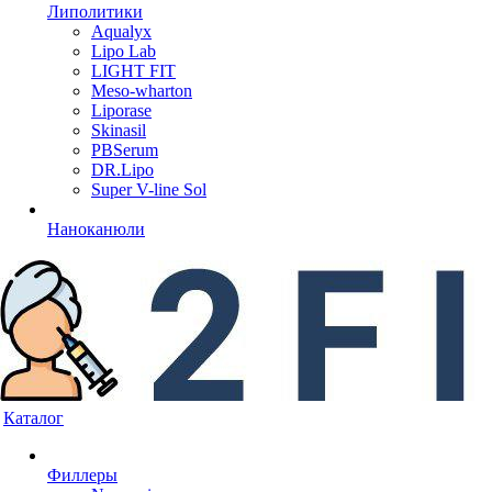
Липолитики
Aqualyx
Lipo Lab
LIGHT FIT
Meso-wharton
Liporase
Skinasil
PBSerum
DR.Lipo
Super V-line Sol
Наноканюли
Каталог
Филлеры