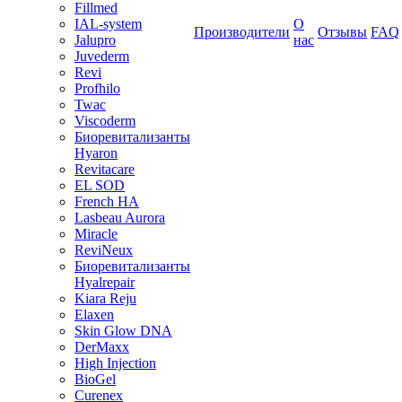
Fillmed
IAL-system
О
Производители
Отзывы
FAQ
Jalupro
нас
Juvederm
Revi
Profhilo
Twac
Viscoderm
Биоревитализанты
Hyaron
Revitacare
EL SOD
French HA
Lasbeau Aurora
Miracle
ReviNeux
Биоревитализанты
Hyalrepair
Kiara Reju
Elaxen
Skin Glow DNA
DerMaxx
High Injection
BioGel
Curenex