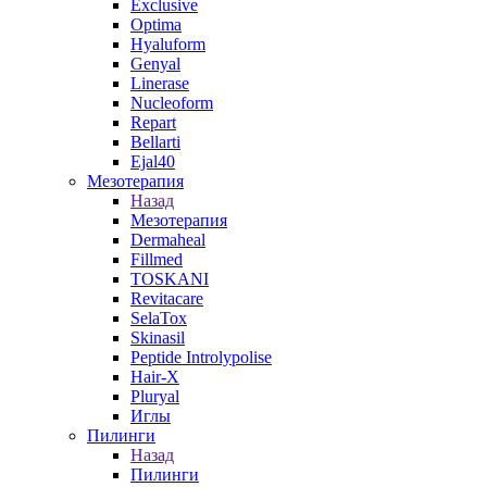
Exclusive
Optima
Hyaluform
Genyal
Linerase
Nucleoform
Repart
Bellarti
Ejal40
Мезотерапия
Назад
Мезотерапия
Dermaheal
Fillmed
TOSKANI
Revitacare
SelaTox
Skinasil
Peptide Introlypolise
Hair-X
Pluryal
Иглы
Пилинги
Назад
Пилинги