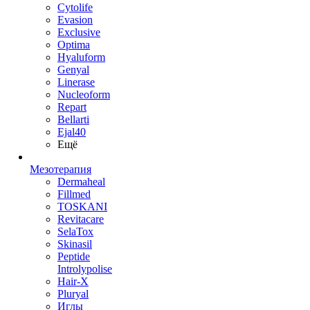
Cytolife
Evasion
Exclusive
Optima
Hyaluform
Genyal
Linerase
Nucleoform
Repart
Bellarti
Ejal40
Ещё
Мезотерапия
Dermaheal
Fillmed
TOSKANI
Revitacare
SelaTox
Skinasil
Peptide
Introlypolise
Hair-X
Pluryal
Иглы