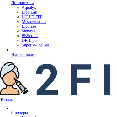
Липолитики
Aqualyx
Lipo Lab
LIGHT FIT
Meso-wharton
Liporase
Skinasil
PBSerum
DR.Lipo
Super V-line Sol
Наноканюли
Каталог
Филлеры