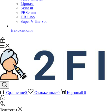
Liporase
Skinasil
PBSerum
DR.Lipo
Super V-line Sol
Наноканюли
Сравнение
0
Отложенные
0
Корзина
0
0
Телефоны