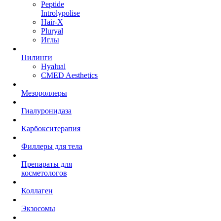
Peptide
Introlypolise
Hair-X
Pluryal
Иглы
Пилинги
Hyalual
CMED Aesthetics
Мезороллеры
Гиалуронидаза
Карбокситерапия
Филлеры для тела
Препараты для
косметологов
Коллаген
Экзосомы