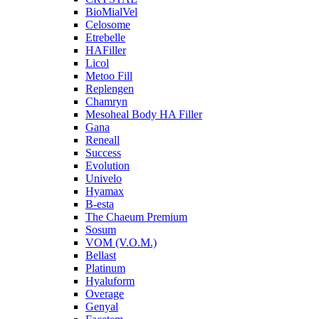
BioMialVel
Celosome
Etrebelle
HAFiller
Licol
Metoo Fill
Replengen
Chamryn
Mesoheal Body HA Filler
Gana
Reneall
Success
Evolution
Univelo
Hyamax
B-esta
The Chaeum Premium
Sosum
VOM (V.O.M.)
Bellast
Platinum
Hyaluform
Overage
Genyal