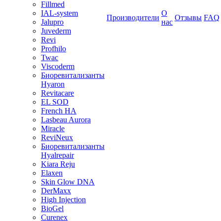
Fillmed
IAL-system
О
Производители
Отзывы
FAQ
Jalupro
нас
Juvederm
Revi
Profhilo
Twac
Viscoderm
Биоревитализанты
Hyaron
Revitacare
EL SOD
French HA
Lasbeau Aurora
Miracle
ReviNeux
Биоревитализанты
Hyalrepair
Kiara Reju
Elaxen
Skin Glow DNA
DerMaxx
High Injection
BioGel
Curenex