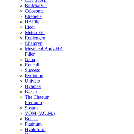
CRYSTAL
BioMialVel
Celosome
Etrebelle
HAFiller
Licol
Metoo Fill
Replengen
Chamryn
Mesoheal Body HA
Filler
Gana
Reneall
Success
Evolution
Univelo
Hyamax
B-esta
The Chaeum
Premium
Sosum
VOM (V.O.M.)
Bellast
Platinum
Hyaluform