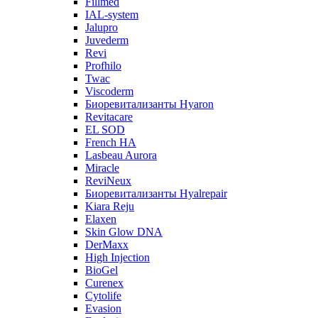
Fillmed
IAL-system
Jalupro
Juvederm
Revi
Profhilo
Twac
Viscoderm
Биоревитализанты Hyaron
Revitacare
EL SOD
French HA
Lasbeau Aurora
Miracle
ReviNeux
Биоревитализанты Hyalrepair
Kiara Reju
Elaxen
Skin Glow DNA
DerMaxx
High Injection
BioGel
Curenex
Cytolife
Evasion