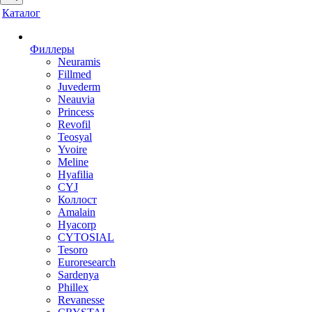
Каталог
Филлеры
Neuramis
Fillmed
Juvederm
Neauvia
Princess
Revofil
Teosyal
Yvoire
Meline
Hyafilia
CYJ
Коллост
Amalain
Hyacorp
CYTOSIAL
Tesoro
Euroresearch
Sardenya
Phillex
Revanesse