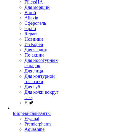
FillersHA
Для морщин
В лоб
Aliaxin
Сферогель
e.p.t.q
Repart
Новинки
Из Кореи
Для ягодиц
По акции
Для носогубных
складок
Для лица
Для контурной
пластики
Для губ
Для кожи вокруг
глаз
Ещё
Биоревитализанты
Hyalual
Premierpharm
Aquashine