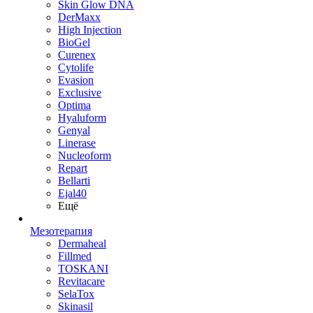
Skin Glow DNA
DerMaxx
High Injection
BioGel
Curenex
Cytolife
Evasion
Exclusive
Optima
Hyaluform
Genyal
Linerase
Nucleoform
Repart
Bellarti
Ejal40
Ещё
Мезотерапия
Dermaheal
Fillmed
TOSKANI
Revitacare
SelaTox
Skinasil