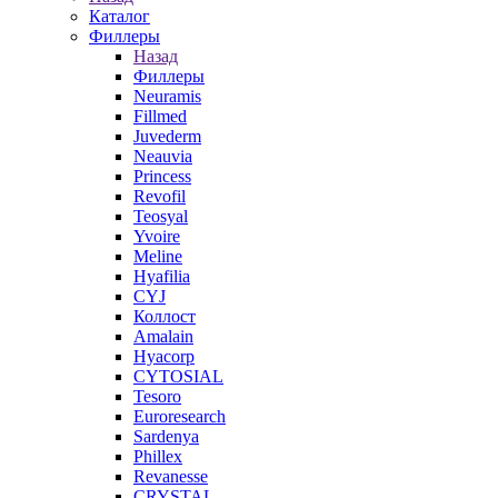
Каталог
Филлеры
Назад
Филлеры
Neuramis
Fillmed
Juvederm
Neauvia
Princess
Revofil
Teosyal
Yvoire
Meline
Hyafilia
CYJ
Коллост
Amalain
Hyacorp
CYTOSIAL
Tesoro
Euroresearch
Sardenya
Phillex
Revanesse
CRYSTAL