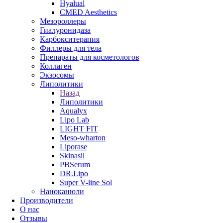
Hyalual
CMED Aesthetics
Мезороллеры
Гиалуронидаза
Карбокситерапия
Филлеры для тела
Препараты для косметологов
Коллаген
Экзосомы
Липолитики
Назад
Липолитики
Aqualyx
Lipo Lab
LIGHT FIT
Meso-wharton
Liporase
Skinasil
PBSerum
DR.Lipo
Super V-line Sol
Наноканюли
Производители
О нас
Отзывы