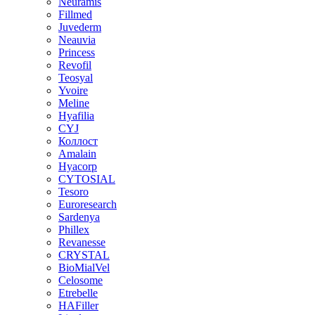
Neuramis
Fillmed
Juvederm
Neauvia
Princess
Revofil
Teosyal
Yvoire
Meline
Hyafilia
CYJ
Коллост
Amalain
Hyacorp
CYTOSIAL
Tesoro
Euroresearch
Sardenya
Phillex
Revanesse
CRYSTAL
BioMialVel
Celosome
Etrebelle
HAFiller