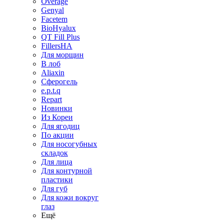
Overage
Genyal
Facetem
BioHyalux
QT Fill Plus
FillersHA
Для морщин
В лоб
Aliaxin
Сферогель
e.p.t.q
Repart
Новинки
Из Кореи
Для ягодиц
По акции
Для носогубных
складок
Для лица
Для контурной
пластики
Для губ
Для кожи вокруг
глаз
Ещё