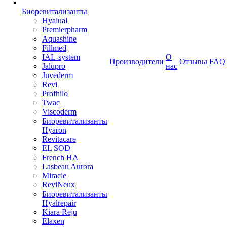
Биоревитализанты
Hyalual
Premierpharm
Aquashine
Fillmed
IAL-system
О
Производители
Отзывы
FAQ
Jalupro
нас
Juvederm
Revi
Profhilo
Twac
Viscoderm
Биоревитализанты
Hyaron
Revitacare
EL SOD
French HA
Lasbeau Aurora
Miracle
ReviNeux
Биоревитализанты
Hyalrepair
Kiara Reju
Elaxen