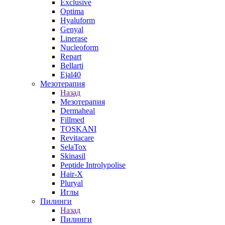
Exclusive
Optima
Hyaluform
Genyal
Linerase
Nucleoform
Repart
Bellarti
Ejal40
Мезотерапия
Назад
Мезотерапия
Dermaheal
Fillmed
TOSKANI
Revitacare
SelaTox
Skinasil
Peptide Introlypolise
Hair-X
Pluryal
Иглы
Пилинги
Назад
Пилинги