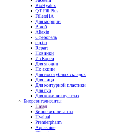
Facetem
BioHyalux
QT Fill Plus
FillersHA
Для морщин
В лоб
Aliaxin
Сферогель
e.p.t.q
Repart
Новинки
Из Кореи
Для ягодиц
По акции
Для носогубных складок
Для лица
Для контурной пластики
Для губ
Для кожи вокруг глаз
Биоревитализанты
Назад
Биоревитализанты
Hyalual
Premierpharm
Aquashine