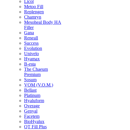
Licol
Metoo Fill
Replengen
Chamryn
Mesoheal Body HA
Filler
Gana
Reneall
Success
Evolution
Univelo
Hyamax
B-esta
The Chaeum
Premium
Sosum
VOM (V.O.M.)
Bellast
Platinum
Hyaluform
Overage
Genyal
Facetem
BioHyalux
QT Fill Plus