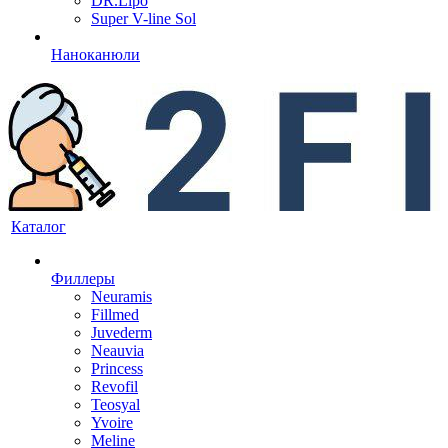
DR.Lipo
Super V-line Sol
Наноканюли
Каталог
Филлеры
Neuramis
Fillmed
Juvederm
Neauvia
Princess
Revofil
Teosyal
Yvoire
Meline