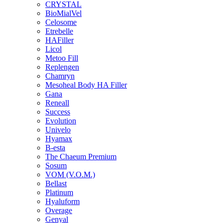
CRYSTAL
BioMialVel
Celosome
Etrebelle
HAFiller
Licol
Metoo Fill
Replengen
Chamryn
Mesoheal Body HA Filler
Gana
Reneall
Success
Evolution
Univelo
Hyamax
B-esta
The Chaeum Premium
Sosum
VOM (V.O.M.)
Bellast
Platinum
Hyaluform
Overage
Genyal