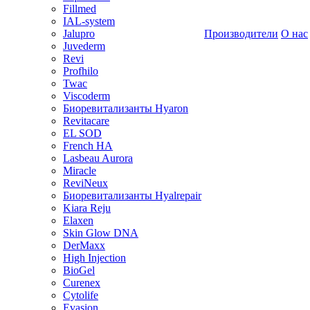
Fillmed
IAL-system
Jalupro
Производители
О нас
Juvederm
Revi
Profhilo
Twac
Viscoderm
Биоревитализанты Hyaron
Revitacare
EL SOD
French HA
Lasbeau Aurora
Miracle
ReviNeux
Биоревитализанты Hyalrepair
Kiara Reju
Elaxen
Skin Glow DNA
DerMaxx
High Injection
BioGel
Curenex
Cytolife
Evasion