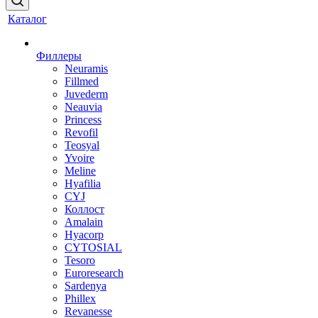
Каталог
Филлеры
Neuramis
Fillmed
Juvederm
Neauvia
Princess
Revofil
Teosyal
Yvoire
Meline
Hyafilia
CYJ
Коллост
Amalain
Hyacorp
CYTOSIAL
Tesoro
Euroresearch
Sardenya
Phillex
Revanesse