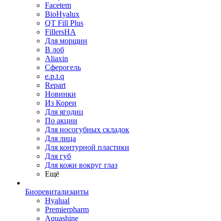
Facetem
BioHyalux
QT Fill Plus
FillersHA
Для морщин
В лоб
Aliaxin
Сферогель
e.p.t.q
Repart
Новинки
Из Кореи
Для ягодиц
По акции
Для носогубных складок
Для лица
Для контурной пластики
Для губ
Для кожи вокруг глаз
Ещё
Биоревитализанты
Hyalual
Premierpharm
Aquashine