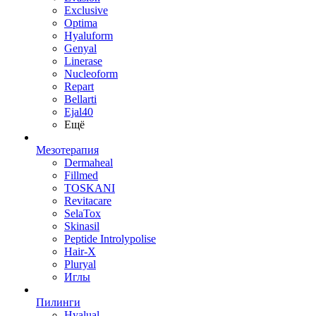
Exclusive
Optima
Hyaluform
Genyal
Linerase
Nucleoform
Repart
Bellarti
Ejal40
Ещё
Мезотерапия
Dermaheal
Fillmed
TOSKANI
Revitacare
SelaTox
Skinasil
Peptide Introlypolise
Hair-X
Pluryal
Иглы
Пилинги
Hyalual