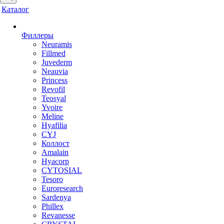
Каталог
Филлеры
Neuramis
Fillmed
Juvederm
Neauvia
Princess
Revofil
Teosyal
Yvoire
Meline
Hyafilia
CYJ
Коллост
Amalain
Hyacorp
CYTOSIAL
Tesoro
Euroresearch
Sardenya
Phillex
Revanesse