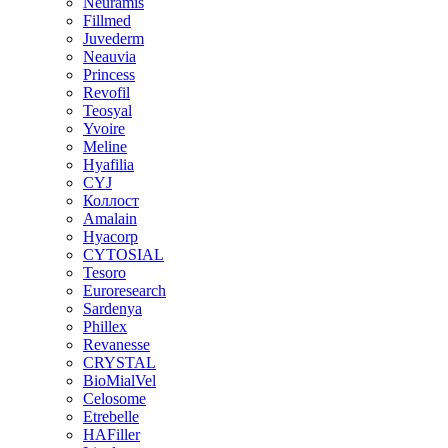
Neuramis
Fillmed
Juvederm
Neauvia
Princess
Revofil
Teosyal
Yvoire
Meline
Hyafilia
CYJ
Коллост
Amalain
Hyacorp
CYTOSIAL
Tesoro
Euroresearch
Sardenya
Phillex
Revanesse
CRYSTAL
BioMialVel
Celosome
Etrebelle
HAFiller