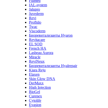
Fillmed
IAL-system
Jalupro
Juvederm
Revi
Profhilo
Twac
Viscoderm
Биоревитализанты Hyaron
Revitacare
EL SOD
French HA
Lasbeau Aurora
Miracle
ReviNeux
Биоревитализанты Hyalrepair
Kiara Reju
Elaxen
Skin Glow DNA
DerMaxx
High Injection
BioGel
Curenex
Cytolife
Evasion