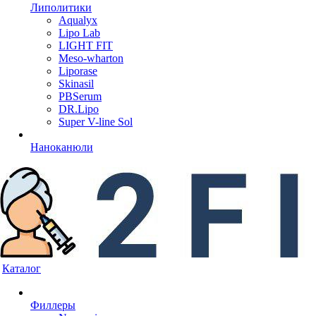
Липолитики
Aqualyx
Lipo Lab
LIGHT FIT
Meso-wharton
Liporase
Skinasil
PBSerum
DR.Lipo
Super V-line Sol
Наноканюли
Каталог
Филлеры