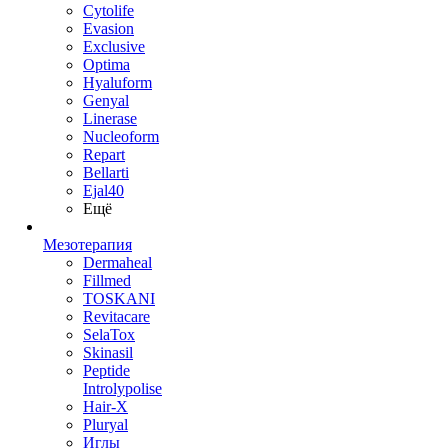
Cytolife
Evasion
Exclusive
Optima
Hyaluform
Genyal
Linerase
Nucleoform
Repart
Bellarti
Ejal40
Ещё
Мезотерапия
Dermaheal
Fillmed
TOSKANI
Revitacare
SelaTox
Skinasil
Peptide
Introlypolise
Hair-X
Pluryal
Иглы