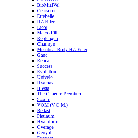
BioMialVel
Celosome
Etrebelle
HAFiller
Licol
Metoo Fill
Replengen
Chamryn
Mesoheal Body HA Filler
Gana
Reneall
Success
Evolution
Univelo
Hyamax
B-esta
The Chaeum Premium
Sosum
VOM (V.O.M.)
Bellast
Platinum
Hyaluform
Overage
Genyal