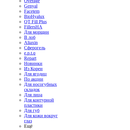
Overage
Genyal
Facetem
BioHyalux
QT Fill Plus
FillersHA
Для морщин
В лоб
Aliaxin
Сферогель
e.p.t.q
Repart
Новинки
Из Кореи
Для ягодиц
По акции
Для носогубных
складок
Для лица
Для контурной
пластики
Для губ
Для кожи вокруг
глаз
Ещё