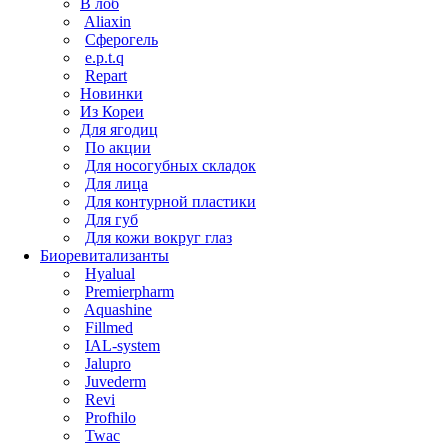
В лоб
Aliaxin
Сферогель
e.p.t.q
Repart
Новинки
Из Кореи
Для ягодиц
По акции
Для носогубных складок
Для лица
Для контурной пластики
Для губ
Для кожи вокруг глаз
Биоревитализанты
Hyalual
Premierpharm
Aquashine
Fillmed
IAL-system
Jalupro
Juvederm
Revi
Profhilo
Twac