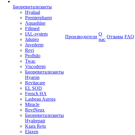
Биоревитализанты
Hyalual
Premierpharm
Aquashine
Fillmed
IAL-system
О
Производители
Отзывы
FAQ
Jalupro
нас
Juvederm
Revi
Profhilo
Twac
Viscoderm
Биоревитализанты
Hyaron
Revitacare
EL SOD
French HA
Lasbeau Aurora
Miracle
ReviNeux
Биоревитализанты
Hyalrepair
Kiara Reju
Elaxen