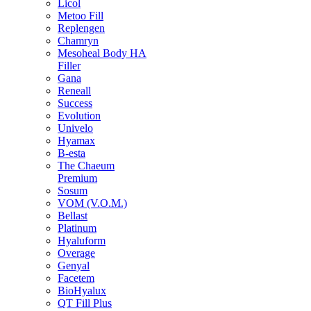
Licol
Metoo Fill
Replengen
Chamryn
Mesoheal Body HA
Filler
Gana
Reneall
Success
Evolution
Univelo
Hyamax
B-esta
The Chaeum
Premium
Sosum
VOM (V.O.M.)
Bellast
Platinum
Hyaluform
Overage
Genyal
Facetem
BioHyalux
QT Fill Plus