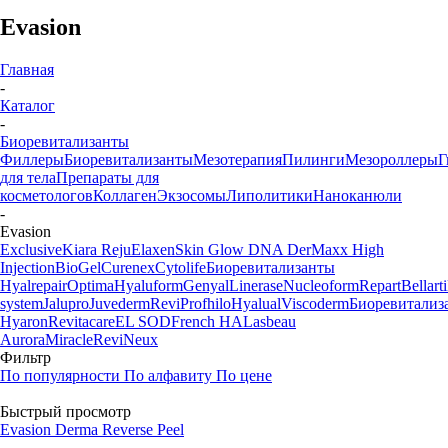
Evasion
Главная
-
Каталог
-
Биоревитализанты
Филлеры
Биоревитализанты
Мезотерапия
Пилинги
Мезороллеры
Г
для тела
Препараты для
косметологов
Коллаген
Экзосомы
Липолитики
Наноканюли
-
Evasion
Exclusive
Kiara Reju
Elaxen
Skin Glow DNA
DerMaxx
High
Injection
BioGel
Curenex
Cytolife
Биоревитализанты
Hyalrepair
Optima
Hyaluform
Genyal
Linerase
Nucleoform
Repart
Bellarti
system
Jalupro
Juvederm
Revi
Profhilo
Hyalual
Viscoderm
Биоревитализ
Hyaron
Revitacare
EL SOD
French HA
Lasbeau
Aurora
Miracle
ReviNeux
Фильтр
По популярности
По алфавиту
По цене
Быстрый просмотр
Evasion Derma Reverse Peel