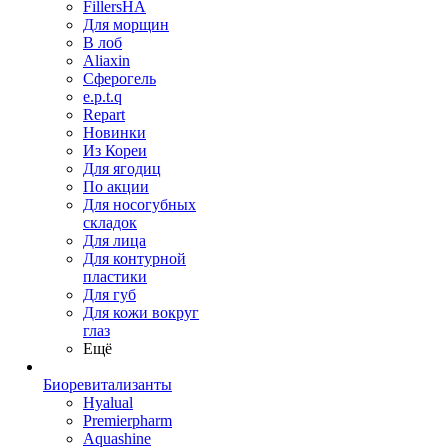
FillersHA
Для морщин
В лоб
Aliaxin
Сферогель
e.p.t.q
Repart
Новинки
Из Кореи
Для ягодиц
По акции
Для носогубных
складок
Для лица
Для контурной
пластики
Для губ
Для кожи вокруг
глаз
Ещё
Биоревитализанты
Hyalual
Premierpharm
Aquashine