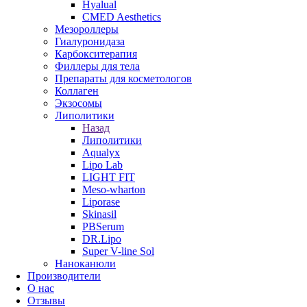
Hyalual
CMED Aesthetics
Мезороллеры
Гиалуронидаза
Карбокситерапия
Филлеры для тела
Препараты для косметологов
Коллаген
Экзосомы
Липолитики
Назад
Липолитики
Aqualyx
Lipo Lab
LIGHT FIT
Meso-wharton
Liporase
Skinasil
PBSerum
DR.Lipo
Super V-line Sol
Наноканюли
Производители
О нас
Отзывы