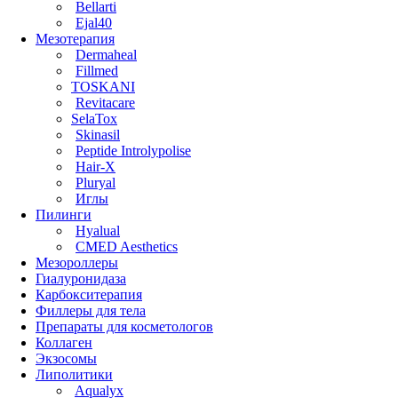
Bellarti
Ejal40
Мезотерапия
Dermaheal
Fillmed
TOSKANI
Revitacare
SelaTox
Skinasil
Peptide Introlypolise
Hair-X
Pluryal
Иглы
Пилинги
Hyalual
CMED Aesthetics
Мезороллеры
Гиалуронидаза
Карбокситерапия
Филлеры для тела
Препараты для косметологов
Коллаген
Экзосомы
Липолитики
Aqualyx