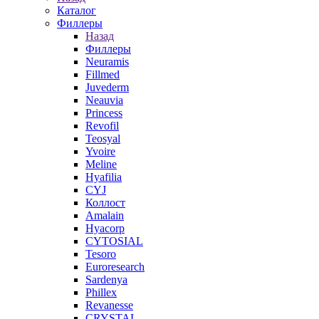
Каталог
Филлеры
Назад
Филлеры
Neuramis
Fillmed
Juvederm
Neauvia
Princess
Revofil
Teosyal
Yvoire
Meline
Hyafilia
CYJ
Коллост
Amalain
Hyacorp
CYTOSIAL
Tesoro
Euroresearch
Sardenya
Phillex
Revanesse
CRYSTAL