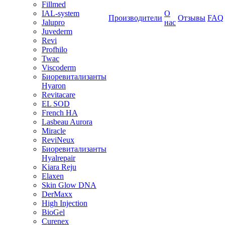
Fillmed
IAL-system
О
Производители
Отзывы
FAQ
Jalupro
нас
Juvederm
Revi
Profhilo
Twac
Viscoderm
Биоревитализанты
Hyaron
Revitacare
EL SOD
French HA
Lasbeau Aurora
Miracle
ReviNeux
Биоревитализанты
Hyalrepair
Kiara Reju
Elaxen
Skin Glow DNA
DerMaxx
High Injection
BioGel
Curenex