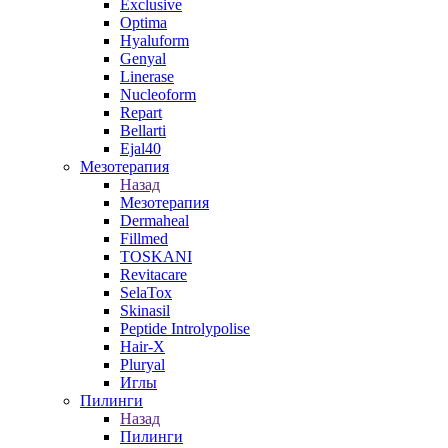
Exclusive
Optima
Hyaluform
Genyal
Linerase
Nucleoform
Repart
Bellarti
Ejal40
Мезотерапия
Назад
Мезотерапия
Dermaheal
Fillmed
TOSKANI
Revitacare
SelaTox
Skinasil
Peptide Introlypolise
Hair-X
Pluryal
Иглы
Пилинги
Назад
Пилинги