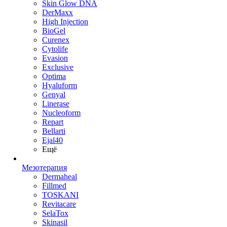
Skin Glow DNA
DerMaxx
High Injection
BioGel
Curenex
Cytolife
Evasion
Exclusive
Optima
Hyaluform
Genyal
Linerase
Nucleoform
Repart
Bellarti
Ejal40
Ещё
Мезотерапия
Dermaheal
Fillmed
TOSKANI
Revitacare
SelaTox
Skinasil