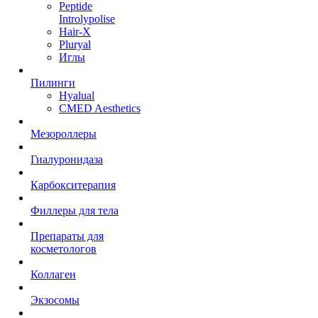
Peptide
Introlypolise
Hair-X
Pluryal
Иглы
Пилинги
Hyalual
CMED Aesthetics
Мезороллеры
Гиалуронидаза
Карбокситерапия
Филлеры для тела
Препараты для
косметологов
Коллаген
Экзосомы