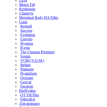
Licol
Metoo Fill
Replengen
Chamryn
Mesoheal Body HA Filler
Gana
Reneall
Success
Evolution
Univelo
Hyamax
B-esta
The Chaeum Premium
Sosum
VOM (V.O.M.)
Bellast
Platinum
Hyaluform
Overage
Genyal
Facetem
BioHyalux
QT Fill Plus
FillersHA
Для морщин