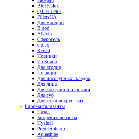
Facetem
BioHyalux
QT Fill Plus
FillersHA
Для морщин
В лоб
Aliaxin
Сферогель
e.p.t.q
Repart
Новинки
Из Кореи
Для ягодиц
По акции
Для носогубных складок
Для лица
Для контурной пластики
Для губ
Для кожи вокруг глаз
Биоревитализанты
Назад
Биоревитализанты
Hyalual
Premierpharm
Aquashine