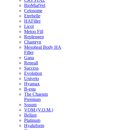
CRYSTAL
BioMialVel
Celosome
Etrebelle
HAFiller
Licol
Metoo Fill
Replengen
Chamryn
Mesoheal Body HA
Filler
Gana
Reneall
Success
Evolution
Univelo
Hyamax
B-esta
The Chaeum
Premium
Sosum
VOM (V.O.M.)
Bellast
Platinum
Hyaluform