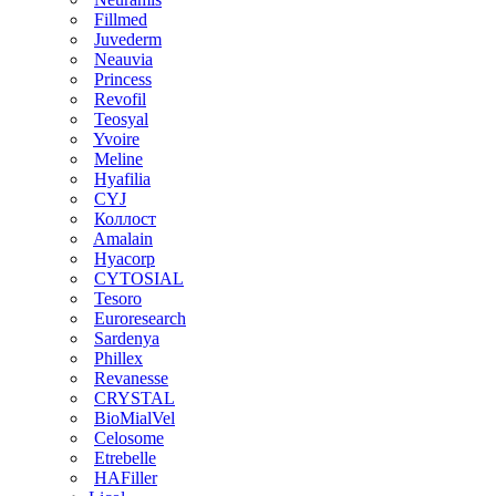
Fillmed
Juvederm
Neauvia
Princess
Revofil
Teosyal
Yvoire
Meline
Hyafilia
CYJ
Коллост
Amalain
Hyacorp
CYTOSIAL
Tesoro
Euroresearch
Sardenya
Phillex
Revanesse
CRYSTAL
BioMialVel
Celosome
Etrebelle
HAFiller