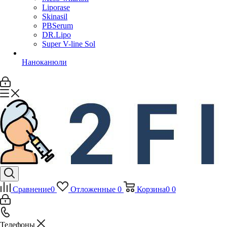
Liporase
Skinasil
PBSerum
DR.Lipo
Super V-line Sol
Наноканюли
Сравнение
0
Отложенные
0
Корзина
0
0
Телефоны