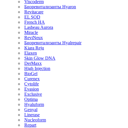
Viscoderm
Биоревитализанты Hyaron
Revitacare
EL SOD
French HA
Lasbeau Aurora
Miracle
ReviNeux
Биоревитализанты Hyalrepair
Kiara Reju
Elaxen
Skin Glow DNA
DerMaxx
High Injection
BioGel
Curenex
Cytolife
Evasion
Exclusive
Optima
Hyaluform
Genyal
Linerase
Nucleoform
Repart