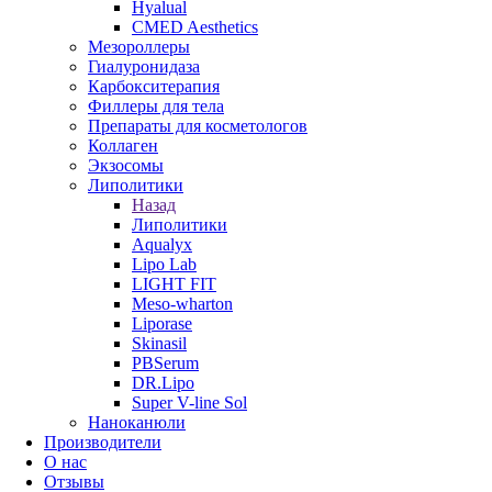
Hyalual
CMED Aesthetics
Мезороллеры
Гиалуронидаза
Карбокситерапия
Филлеры для тела
Препараты для косметологов
Коллаген
Экзосомы
Липолитики
Назад
Липолитики
Aqualyx
Lipo Lab
LIGHT FIT
Meso-wharton
Liporase
Skinasil
PBSerum
DR.Lipo
Super V-line Sol
Наноканюли
Производители
О нас
Отзывы