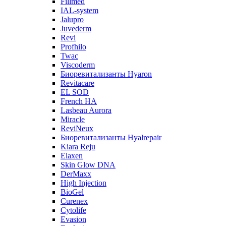
Fillmed
IAL-system
Jalupro
Juvederm
Revi
Profhilo
Twac
Viscoderm
Биоревитализанты Hyaron
Revitacare
EL SOD
French HA
Lasbeau Aurora
Miracle
ReviNeux
Биоревитализанты Hyalrepair
Kiara Reju
Elaxen
Skin Glow DNA
DerMaxx
High Injection
BioGel
Curenex
Cytolife
Evasion