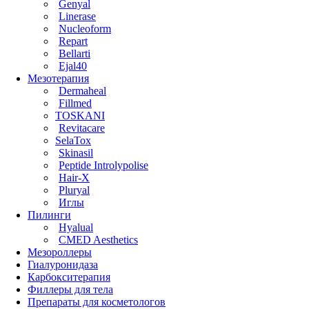
Genyal
Linerase
Nucleoform
Repart
Bellarti
Ejal40
Мезотерапия
Dermaheal
Fillmed
TOSKANI
Revitacare
SelaTox
Skinasil
Peptide Introlypolise
Hair-X
Pluryal
Иглы
Пилинги
Hyalual
CMED Aesthetics
Мезороллеры
Гиалуронидаза
Карбокситерапия
Филлеры для тела
Препараты для косметологов