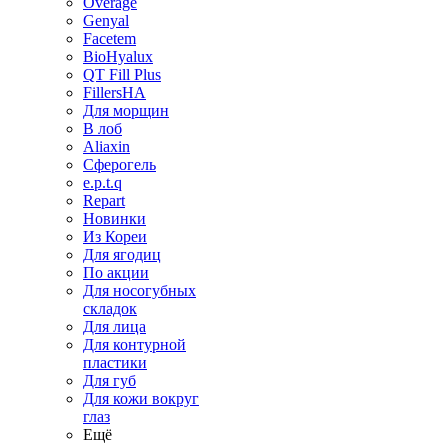
Overage
Genyal
Facetem
BioHyalux
QT Fill Plus
FillersHA
Для морщин
В лоб
Aliaxin
Сферогель
e.p.t.q
Repart
Новинки
Из Кореи
Для ягодиц
По акции
Для носогубных
складок
Для лица
Для контурной
пластики
Для губ
Для кожи вокруг
глаз
Ещё