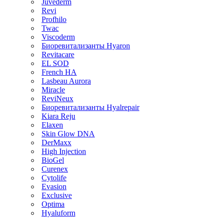
Juvederm
Revi
Profhilo
Twac
Viscoderm
Биоревитализанты Hyaron
Revitacare
EL SOD
French HA
Lasbeau Aurora
Miracle
ReviNeux
Биоревитализанты Hyalrepair
Kiara Reju
Elaxen
Skin Glow DNA
DerMaxx
High Injection
BioGel
Curenex
Cytolife
Evasion
Exclusive
Optima
Hyaluform