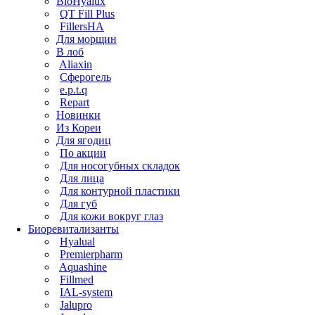
BioHyalux
QT Fill Plus
FillersHA
Для морщин
В лоб
Aliaxin
Сферогель
e.p.t.q
Repart
Новинки
Из Кореи
Для ягодиц
По акции
Для носогубных складок
Для лица
Для контурной пластики
Для губ
Для кожи вокруг глаз
Биоревитализанты
Hyalual
Premierpharm
Aquashine
Fillmed
IAL-system
Jalupro