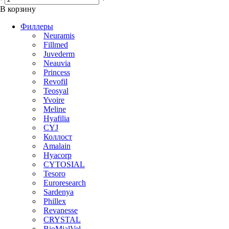
В корзину
Филлеры
Neuramis
Fillmed
Juvederm
Neauvia
Princess
Revofil
Teosyal
Yvoire
Meline
Hyafilia
CYJ
Коллост
Amalain
Hyacorp
CYTOSIAL
Tesoro
Euroresearch
Sardenya
Phillex
Revanesse
CRYSTAL
BioMialVel