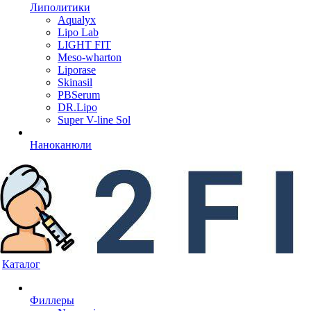
Липолитики
Aqualyx
Lipo Lab
LIGHT FIT
Meso-wharton
Liporase
Skinasil
PBSerum
DR.Lipo
Super V-line Sol
Наноканюли
Каталог
Филлеры