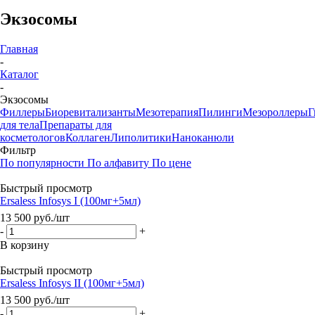
Экзосомы
Главная
-
Каталог
-
Экзосомы
Филлеры
Биоревитализанты
Мезотерапия
Пилинги
Мезороллеры
Г
для тела
Препараты для
косметологов
Коллаген
Липолитики
Наноканюли
Фильтр
По популярности
По алфавиту
По цене
Быстрый просмотр
Ersaless Infosys I (100мг+5мл)
13 500
руб.
/шт
-
+
В корзину
Быстрый просмотр
Ersaless Infosys II (100мг+5мл)
13 500
руб.
/шт
-
+