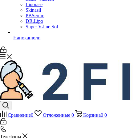
Liporase
Skinasil
PBSerum
DR.Lipo
Super V-line Sol
Наноканюли
Сравнение
0
Отложенные
0
Корзина
0
0
Телефоны