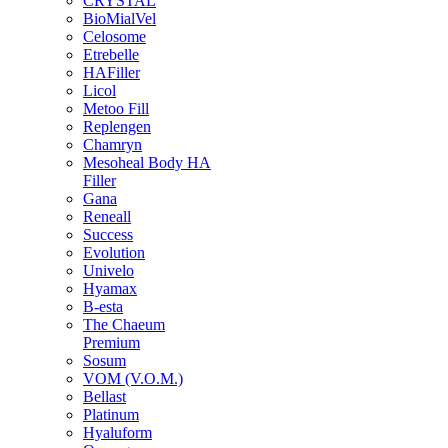
CRYSTAL
BioMialVel
Celosome
Etrebelle
HAFiller
Licol
Metoo Fill
Replengen
Chamryn
Mesoheal Body HA
Filler
Gana
Reneall
Success
Evolution
Univelo
Hyamax
B-esta
The Chaeum
Premium
Sosum
VOM (V.O.M.)
Bellast
Platinum
Hyaluform