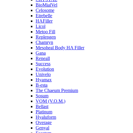
BioMialVel
Celosome
Etrebelle
HAFiller
Licol
Metoo Fill
Replengen
Chamryn
Mesoheal Body HA Filler
Gana
Reneall
Success
Evolution
Univelo
Hyamax
B-esta
The Chaeum Premium
Sosum
VOM (V.O.M.)
Bellast
Platinum
Hyaluform
Overage
Genyal