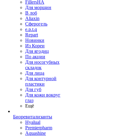
FillersHA
Для морщин
В лоб
Aliaxin
Сферогель
e.p.t.q
Repart
Новинки
Из Кореи
Для ягодиц
По акции
Для носогубных
складок
Для лица
Для контурной
пластики
Для губ
Для кожи вокруг
глаз
Ещё
Биоревитализанты
Hyalual
Premierpharm
Aquashine