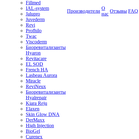
Fillmed
IAL-system
О
Производители
Отзывы
FAQ
Jalupro
нас
Juvederm
Revi
Profhilo
Twac
Viscoderm
Биоревитализанты
Hyaron
Revitacare
EL SOD
French HA
Lasbeau Aurora
Miracle
ReviNeux
Биоревитализанты
Hyalrepair
Kiara Reju
Elaxen
Skin Glow DNA
DerMaxx
High Injection
BioGel
Curenex