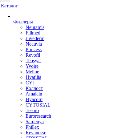
Каталог
Филлеры
Neuramis
Fillmed
Juvederm
Neauvia
Princess
Revofil
Teosyal
Yvoire
Meline
Hyafilia
CYJ
Коллост
Amalain
Hyacorp
CYTOSIAL
Tesoro
Euroresearch
Sardenya
Phillex
Revanesse