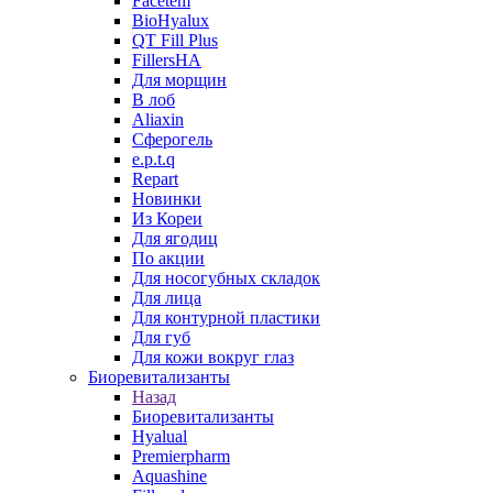
Facetem
BioHyalux
QT Fill Plus
FillersHA
Для морщин
В лоб
Aliaxin
Сферогель
e.p.t.q
Repart
Новинки
Из Кореи
Для ягодиц
По акции
Для носогубных складок
Для лица
Для контурной пластики
Для губ
Для кожи вокруг глаз
Биоревитализанты
Назад
Биоревитализанты
Hyalual
Premierpharm
Aquashine