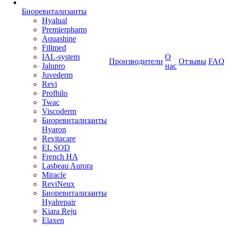
Биоревитализанты
Hyalual
Premierpharm
Aquashine
Fillmed
IAL-system
О
Производители
Отзывы
FAQ
Jalupro
нас
Juvederm
Revi
Profhilo
Twac
Viscoderm
Биоревитализанты
Hyaron
Revitacare
EL SOD
French HA
Lasbeau Aurora
Miracle
ReviNeux
Биоревитализанты
Hyalrepair
Kiara Reju
Elaxen