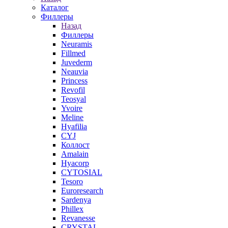
Каталог
Филлеры
Назад
Филлеры
Neuramis
Fillmed
Juvederm
Neauvia
Princess
Revofil
Teosyal
Yvoire
Meline
Hyafilia
CYJ
Коллост
Amalain
Hyacorp
CYTOSIAL
Tesoro
Euroresearch
Sardenya
Phillex
Revanesse
CRYSTAL