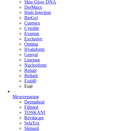
Skin Glow DNA
DerMaxx
High Injection
BioGel
Curenex
Cytolife
Evasion
Exclusive
Optima
Hyaluform
Genyal
Linerase
Nucleoform
Repart
Bellarti
Ejal40
Ещё
Мезотерапия
Dermaheal
Fillmed
TOSKANI
Revitacare
SelaTox
Skinasil