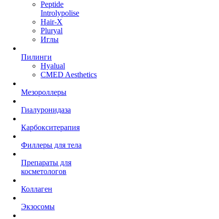
Peptide
Introlypolise
Hair-X
Pluryal
Иглы
Пилинги
Hyalual
CMED Aesthetics
Мезороллеры
Гиалуронидаза
Карбокситерапия
Филлеры для тела
Препараты для
косметологов
Коллаген
Экзосомы