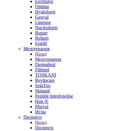
Exclusive
Optima
Hyaluform
Genyal
Linerase
Nucleoform
Repart
Bellarti
Ejal40
Мезотерапия
Назад
Мезотерапия
Dermaheal
Fillmed
TOSKANI
Revitacare
SelaTox
Skinasil
Peptide Introlypolise
Hair-X
Pluryal
Иглы
Пилинги
Назад
Пилинги