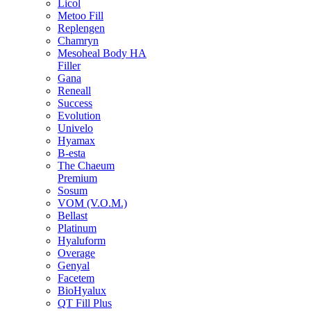
Licol
Metoo Fill
Replengen
Chamryn
Mesoheal Body HA
Filler
Gana
Reneall
Success
Evolution
Univelo
Hyamax
B-esta
The Chaeum
Premium
Sosum
VOM (V.O.M.)
Bellast
Platinum
Hyaluform
Overage
Genyal
Facetem
BioHyalux
QT Fill Plus