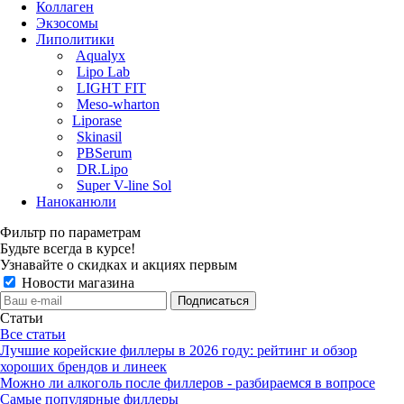
Коллаген
Экзосомы
Липолитики
Aqualyx
Lipo Lab
LIGHT FIT
Meso-wharton
Liporase
Skinasil
PBSerum
DR.Lipo
Super V-line Sol
Наноканюли
Фильтр по параметрам
Будьте всегда в курсе!
Узнавайте о скидках и акциях первым
Новости магазина
Статьи
Все статьи
Лучшие корейские филлеры в 2026 году: рейтинг и обзор
хороших брендов и линеек
Можно ли алкоголь после филлеров - разбираемся в вопросе
Самые популярные филлеры