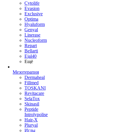
Cytolife
Evasion
Exclusive
Optima
Hyaluform
Genyal
Linerase
Nucleoform
Repart
Bellarti
Ejal40
Ещё
Мезотерапия
Dermaheal
Fillmed
TOSKANI
Revitacare
SelaTox
Skinasil
Peptide
Introlypolise
Hair-X
Pluryal
Иглы