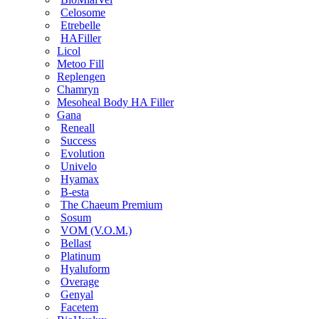
Celosome
Etrebelle
HAFiller
Licol
Metoo Fill
Replengen
Chamryn
Mesoheal Body HA Filler
Gana
Reneall
Success
Evolution
Univelo
Hyamax
B-esta
The Chaeum Premium
Sosum
VOM (V.O.M.)
Bellast
Platinum
Hyaluform
Overage
Genyal
Facetem