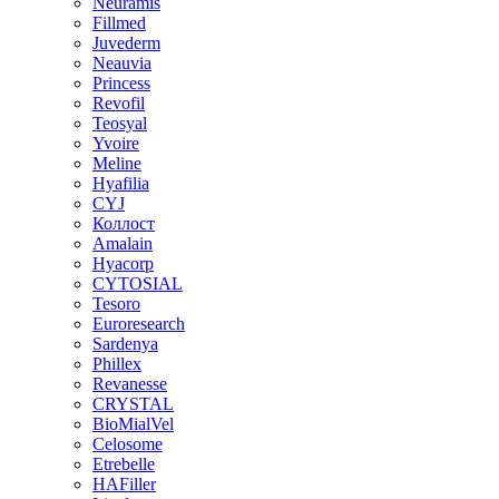
Neuramis
Fillmed
Juvederm
Neauvia
Princess
Revofil
Teosyal
Yvoire
Meline
Hyafilia
CYJ
Коллост
Amalain
Hyacorp
CYTOSIAL
Tesoro
Euroresearch
Sardenya
Phillex
Revanesse
CRYSTAL
BioMialVel
Celosome
Etrebelle
HAFiller