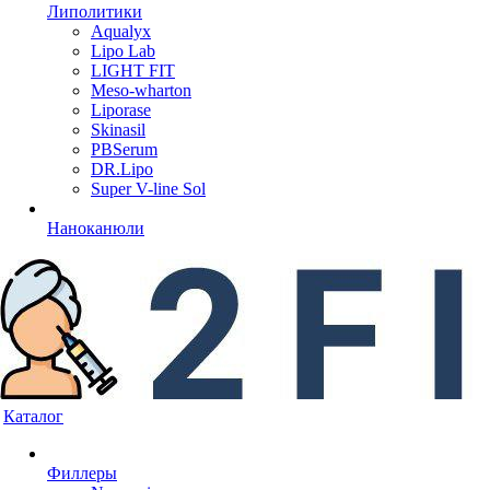
Липолитики
Aqualyx
Lipo Lab
LIGHT FIT
Meso-wharton
Liporase
Skinasil
PBSerum
DR.Lipo
Super V-line Sol
Наноканюли
Каталог
Филлеры