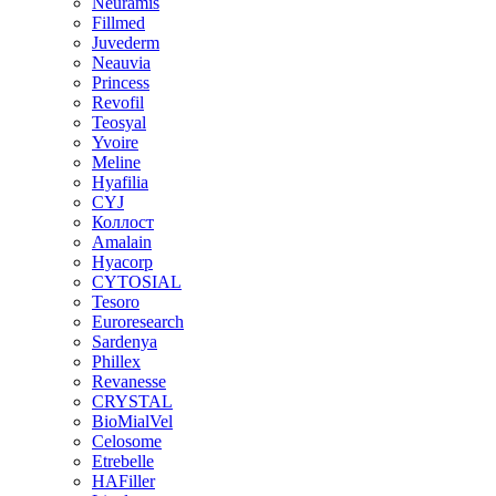
Neuramis
Fillmed
Juvederm
Neauvia
Princess
Revofil
Teosyal
Yvoire
Meline
Hyafilia
CYJ
Коллост
Amalain
Hyacorp
CYTOSIAL
Tesoro
Euroresearch
Sardenya
Phillex
Revanesse
CRYSTAL
BioMialVel
Celosome
Etrebelle
HAFiller