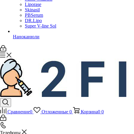
Liporase
Skinasil
PBSerum
DR.Lipo
Super V-line Sol
Наноканюли
Сравнение
0
Отложенные
0
Корзина
0
0
Телефоны