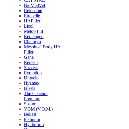
CRYSTAL
BioMialVel
Celosome
Etrebelle
HAFiller
Licol
Metoo Fill
Replengen
Chamryn
Mesoheal Body HA
Filler
Gana
Reneall
Success
Evolution
Univelo
Hyamax
B-esta
The Chaeum
Premium
Sosum
VOM (V.O.M.)
Bellast
Platinum
Hyaluform