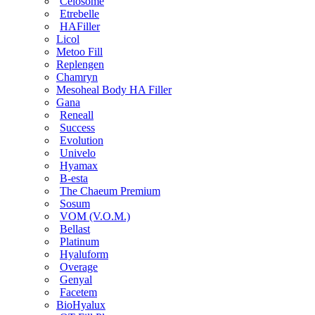
Celosome
Etrebelle
HAFiller
Licol
Metoo Fill
Replengen
Chamryn
Mesoheal Body HA Filler
Gana
Reneall
Success
Evolution
Univelo
Hyamax
B-esta
The Chaeum Premium
Sosum
VOM (V.O.M.)
Bellast
Platinum
Hyaluform
Overage
Genyal
Facetem
BioHyalux