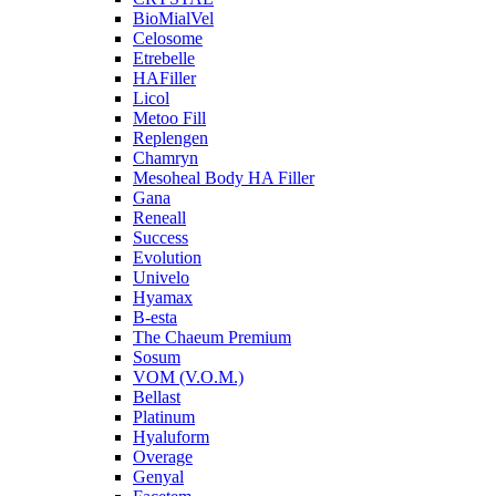
BioMialVel
Celosome
Etrebelle
HAFiller
Licol
Metoo Fill
Replengen
Chamryn
Mesoheal Body HA Filler
Gana
Reneall
Success
Evolution
Univelo
Hyamax
B-esta
The Chaeum Premium
Sosum
VOM (V.O.M.)
Bellast
Platinum
Hyaluform
Overage
Genyal