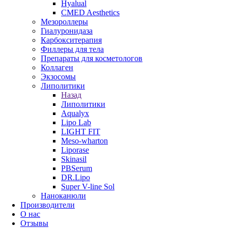
Hyalual
CMED Aesthetics
Мезороллеры
Гиалуронидаза
Карбокситерапия
Филлеры для тела
Препараты для косметологов
Коллаген
Экзосомы
Липолитики
Назад
Липолитики
Aqualyx
Lipo Lab
LIGHT FIT
Meso-wharton
Liporase
Skinasil
PBSerum
DR.Lipo
Super V-line Sol
Наноканюли
Производители
О нас
Отзывы