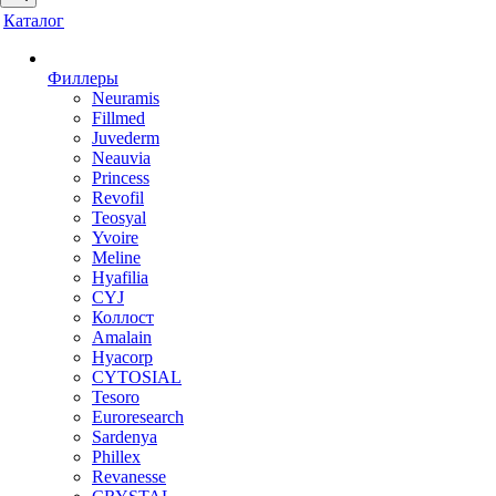
Каталог
Филлеры
Neuramis
Fillmed
Juvederm
Neauvia
Princess
Revofil
Teosyal
Yvoire
Meline
Hyafilia
CYJ
Коллост
Amalain
Hyacorp
CYTOSIAL
Tesoro
Euroresearch
Sardenya
Phillex
Revanesse