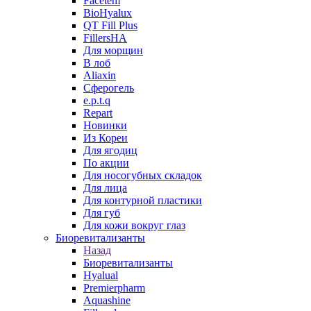
Facetem
BioHyalux
QT Fill Plus
FillersHA
Для морщин
В лоб
Aliaxin
Сферогель
e.p.t.q
Repart
Новинки
Из Кореи
Для ягодиц
По акции
Для носогубных складок
Для лица
Для контурной пластики
Для губ
Для кожи вокруг глаз
Биоревитализанты
Назад
Биоревитализанты
Hyalual
Premierpharm
Aquashine