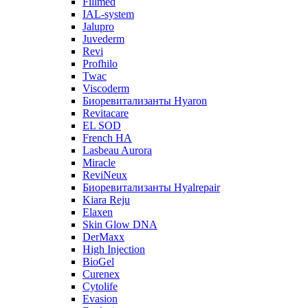
Fillmed
IAL-system
Jalupro
Juvederm
Revi
Profhilo
Twac
Viscoderm
Биоревитализанты Hyaron
Revitacare
EL SOD
French HA
Lasbeau Aurora
Miracle
ReviNeux
Биоревитализанты Hyalrepair
Kiara Reju
Elaxen
Skin Glow DNA
DerMaxx
High Injection
BioGel
Curenex
Cytolife
Evasion