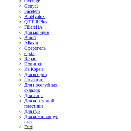
Overage
Genyal
Facetem
BioHyalux
QT Fill Plus
FillersHA
Для морщин
В лоб
Aliaxin
Сферогель
e.p.t.q
Repart
Новинки
Из Кореи
Для ягодиц
По акции
Для носогубных
складок
Для лица
Для контурной
пластики
Для губ
Для кожи вокруг
глаз
Ещё