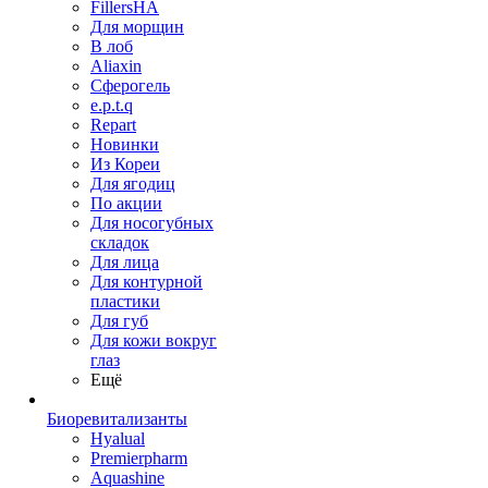
FillersHA
Для морщин
В лоб
Aliaxin
Сферогель
e.p.t.q
Repart
Новинки
Из Кореи
Для ягодиц
По акции
Для носогубных
складок
Для лица
Для контурной
пластики
Для губ
Для кожи вокруг
глаз
Ещё
Биоревитализанты
Hyalual
Premierpharm
Aquashine