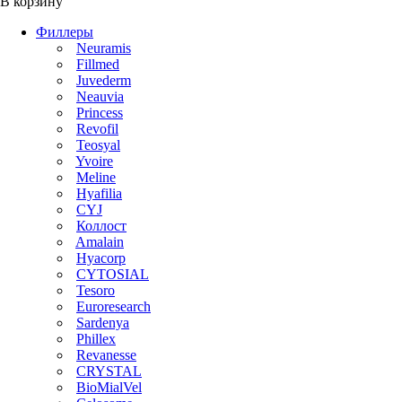
В корзину
Филлеры
Neuramis
Fillmed
Juvederm
Neauvia
Princess
Revofil
Teosyal
Yvoire
Meline
Hyafilia
CYJ
Коллост
Amalain
Hyacorp
CYTOSIAL
Tesoro
Euroresearch
Sardenya
Phillex
Revanesse
CRYSTAL
BioMialVel