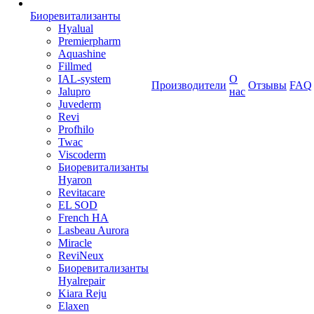
Биоревитализанты
Hyalual
Premierpharm
Aquashine
Fillmed
IAL-system
О
Производители
Отзывы
FAQ
Jalupro
нас
Juvederm
Revi
Profhilo
Twac
Viscoderm
Биоревитализанты
Hyaron
Revitacare
EL SOD
French HA
Lasbeau Aurora
Miracle
ReviNeux
Биоревитализанты
Hyalrepair
Kiara Reju
Elaxen