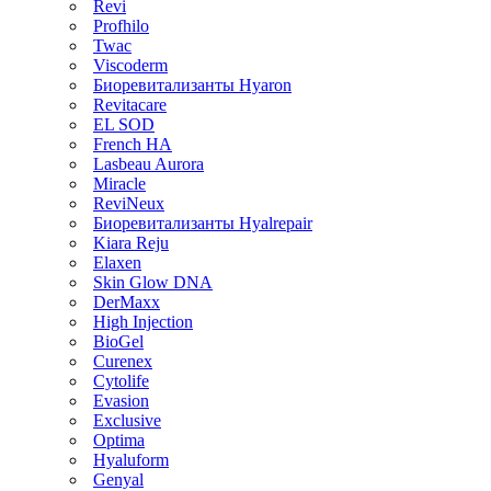
Revi
Profhilo
Twac
Viscoderm
Биоревитализанты Hyaron
Revitacare
EL SOD
French HA
Lasbeau Aurora
Miracle
ReviNeux
Биоревитализанты Hyalrepair
Kiara Reju
Elaxen
Skin Glow DNA
DerMaxx
High Injection
BioGel
Curenex
Cytolife
Evasion
Exclusive
Optima
Hyaluform
Genyal