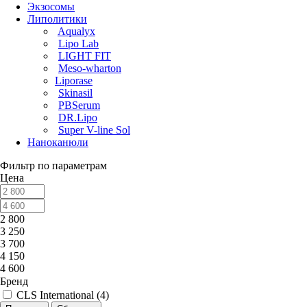
Экзосомы
Липолитики
Aqualyx
Lipo Lab
LIGHT FIT
Meso-wharton
Liporase
Skinasil
PBSerum
DR.Lipo
Super V-line Sol
Наноканюли
Фильтр по параметрам
Цена
2 800
3 250
3 700
4 150
4 600
Бренд
CLS International (
4
)