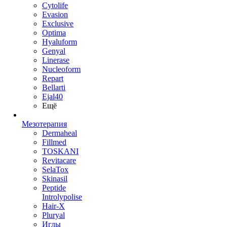
Cytolife
Evasion
Exclusive
Optima
Hyaluform
Genyal
Linerase
Nucleoform
Repart
Bellarti
Ejal40
Ещё
Мезотерапия
Dermaheal
Fillmed
TOSKANI
Revitacare
SelaTox
Skinasil
Peptide
Introlypolise
Hair-X
Pluryal
Иглы