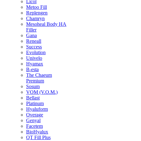
Licol
Metoo Fill
Replengen
Chamryn
Mesoheal Body HA
Filler
Gana
Reneall
Success
Evolution
Univelo
Hyamax
B-esta
The Chaeum
Premium
Sosum
VOM (V.O.M.)
Bellast
Platinum
Hyaluform
Overage
Genyal
Facetem
BioHyalux
QT Fill Plus