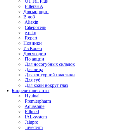
QT Fill Plus
FillersHA
Для морщин
В лоб
Aliaxin
Сферогель
e.p.t.q
Repart
Новинки
Из Кореи
Для ягодиц
По акции
Для носогубных складок
Для лица
Для контурной пластики
Для губ
Для кожи вокруг глаз
Биоревитализанты
Hyalual
Premierpharm
Aquashine
Fillmed
IAL-system
Jalupro
Juvederm