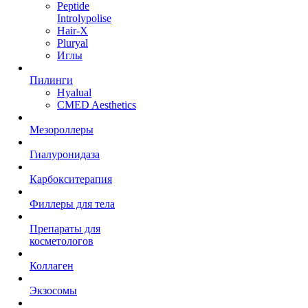
Peptide
Introlypolise
Hair-X
Pluryal
Иглы
Пилинги
Hyalual
CMED Aesthetics
Мезороллеры
Гиалуронидаза
Карбокситерапия
Филлеры для тела
Препараты для
косметологов
Коллаген
Экзосомы