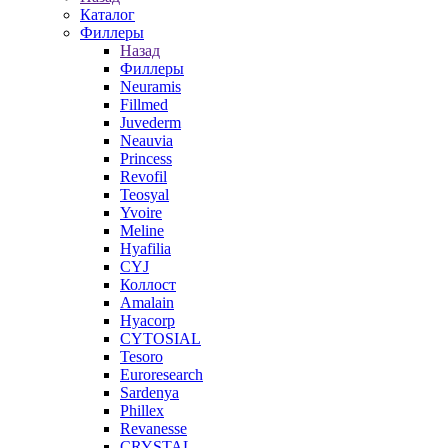
Каталог
Филлеры
Назад
Филлеры
Neuramis
Fillmed
Juvederm
Neauvia
Princess
Revofil
Teosyal
Yvoire
Meline
Hyafilia
CYJ
Коллост
Amalain
Hyacorp
CYTOSIAL
Tesoro
Euroresearch
Sardenya
Phillex
Revanesse
CRYSTAL