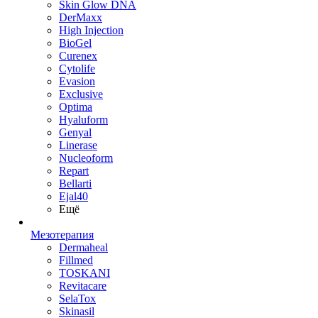
Skin Glow DNA
DerMaxx
High Injection
BioGel
Curenex
Cytolife
Evasion
Exclusive
Optima
Hyaluform
Genyal
Linerase
Nucleoform
Repart
Bellarti
Ejal40
Ещё
Мезотерапия
Dermaheal
Fillmed
TOSKANI
Revitacare
SelaTox
Skinasil