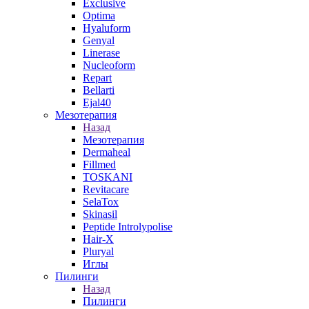
Exclusive
Optima
Hyaluform
Genyal
Linerase
Nucleoform
Repart
Bellarti
Ejal40
Мезотерапия
Назад
Мезотерапия
Dermaheal
Fillmed
TOSKANI
Revitacare
SelaTox
Skinasil
Peptide Introlypolise
Hair-X
Pluryal
Иглы
Пилинги
Назад
Пилинги