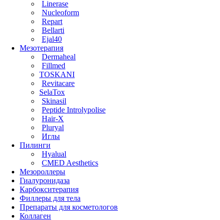
Linerase
Nucleoform
Repart
Bellarti
Ejal40
Мезотерапия
Dermaheal
Fillmed
TOSKANI
Revitacare
SelaTox
Skinasil
Peptide Introlypolise
Hair-X
Pluryal
Иглы
Пилинги
Hyalual
CMED Aesthetics
Мезороллеры
Гиалуронидаза
Карбокситерапия
Филлеры для тела
Препараты для косметологов
Коллаген