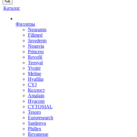
Каталог
Филлеры
Neuramis
Fillmed
Juvederm
Neauvia
Princess
Revofil
Teosyal
Yvoire
Meline
Hyafilia
CYJ
Коллост
Amalain
Hyacorp
CYTOSIAL
Tesoro
Euroresearch
Sardenya
Phillex
Revanesse