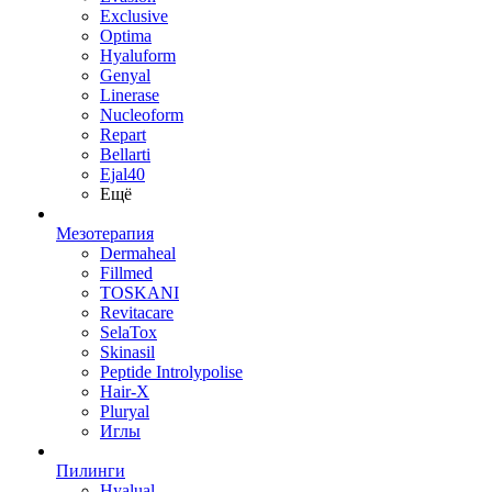
Exclusive
Optima
Hyaluform
Genyal
Linerase
Nucleoform
Repart
Bellarti
Ejal40
Ещё
Мезотерапия
Dermaheal
Fillmed
TOSKANI
Revitacare
SelaTox
Skinasil
Peptide Introlypolise
Hair-X
Pluryal
Иглы
Пилинги
Hyalual