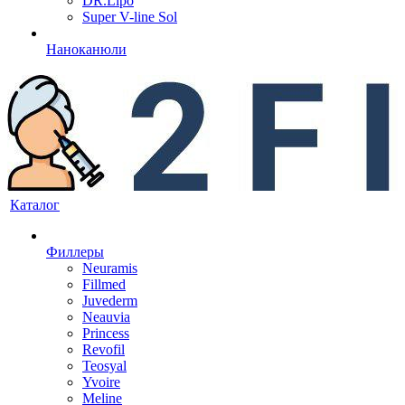
DR.Lipo
Super V-line Sol
Наноканюли
Каталог
Филлеры
Neuramis
Fillmed
Juvederm
Neauvia
Princess
Revofil
Teosyal
Yvoire
Meline