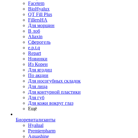
Facetem
BioHyalux
QT Fill Plus
FillersHA
Для морщин
В лоб
Aliaxin
Сферогель
e.p.t.q
Repart
Новинки
Из Кореи
Для ягодиц
По акции
Для носогубных складок
Для лица
Для контурной пластики
Для губ
Для кожи вокруг глаз
Ещё
Биоревитализанты
Hyalual
Premierpharm
Aquashine