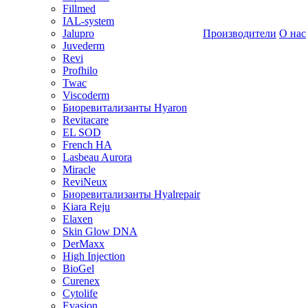
Fillmed
IAL-system
Jalupro
Производители
О нас
Juvederm
Revi
Profhilo
Twac
Viscoderm
Биоревитализанты Hyaron
Revitacare
EL SOD
French HA
Lasbeau Aurora
Miracle
ReviNeux
Биоревитализанты Hyalrepair
Kiara Reju
Elaxen
Skin Glow DNA
DerMaxx
High Injection
BioGel
Curenex
Cytolife
Evasion