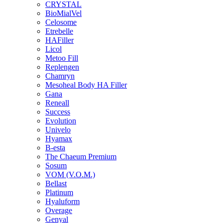
CRYSTAL
BioMialVel
Celosome
Etrebelle
HAFiller
Licol
Metoo Fill
Replengen
Chamryn
Mesoheal Body HA Filler
Gana
Reneall
Success
Evolution
Univelo
Hyamax
B-esta
The Chaeum Premium
Sosum
VOM (V.O.M.)
Bellast
Platinum
Hyaluform
Overage
Genyal