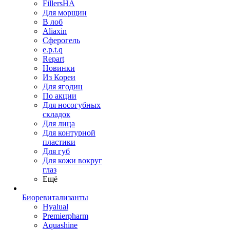
FillersHA
Для морщин
В лоб
Aliaxin
Сферогель
e.p.t.q
Repart
Новинки
Из Кореи
Для ягодиц
По акции
Для носогубных
складок
Для лица
Для контурной
пластики
Для губ
Для кожи вокруг
глаз
Ещё
Биоревитализанты
Hyalual
Premierpharm
Aquashine