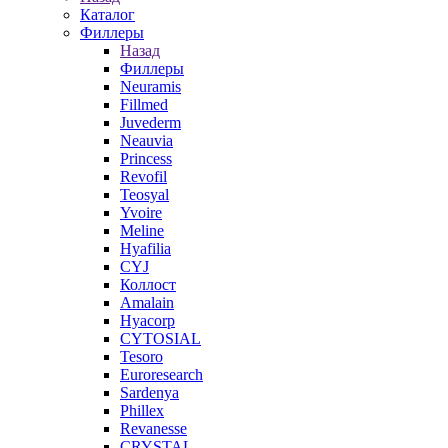
Каталог
Филлеры
Назад
Филлеры
Neuramis
Fillmed
Juvederm
Neauvia
Princess
Revofil
Teosyal
Yvoire
Meline
Hyafilia
CYJ
Коллост
Amalain
Hyacorp
CYTOSIAL
Tesoro
Euroresearch
Sardenya
Phillex
Revanesse
CRYSTAL