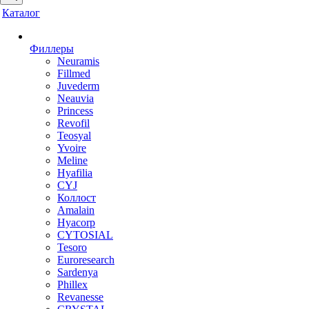
Каталог
Филлеры
Neuramis
Fillmed
Juvederm
Neauvia
Princess
Revofil
Teosyal
Yvoire
Meline
Hyafilia
CYJ
Коллост
Amalain
Hyacorp
CYTOSIAL
Tesoro
Euroresearch
Sardenya
Phillex
Revanesse