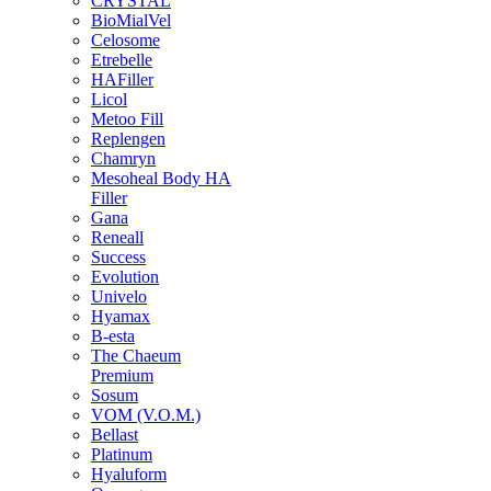
CRYSTAL
BioMialVel
Celosome
Etrebelle
HAFiller
Licol
Metoo Fill
Replengen
Chamryn
Mesoheal Body HA
Filler
Gana
Reneall
Success
Evolution
Univelo
Hyamax
B-esta
The Chaeum
Premium
Sosum
VOM (V.O.M.)
Bellast
Platinum
Hyaluform