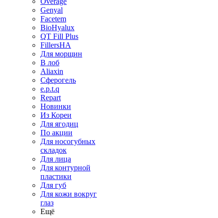
Overage
Genyal
Facetem
BioHyalux
QT Fill Plus
FillersHA
Для морщин
В лоб
Aliaxin
Сферогель
e.p.t.q
Repart
Новинки
Из Кореи
Для ягодиц
По акции
Для носогубных
складок
Для лица
Для контурной
пластики
Для губ
Для кожи вокруг
глаз
Ещё