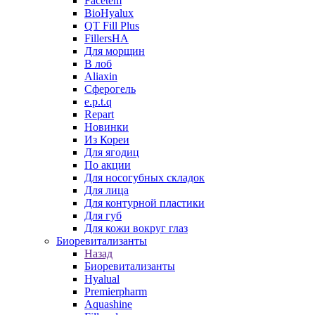
Facetem
BioHyalux
QT Fill Plus
FillersHA
Для морщин
В лоб
Aliaxin
Сферогель
e.p.t.q
Repart
Новинки
Из Кореи
Для ягодиц
По акции
Для носогубных складок
Для лица
Для контурной пластики
Для губ
Для кожи вокруг глаз
Биоревитализанты
Назад
Биоревитализанты
Hyalual
Premierpharm
Aquashine