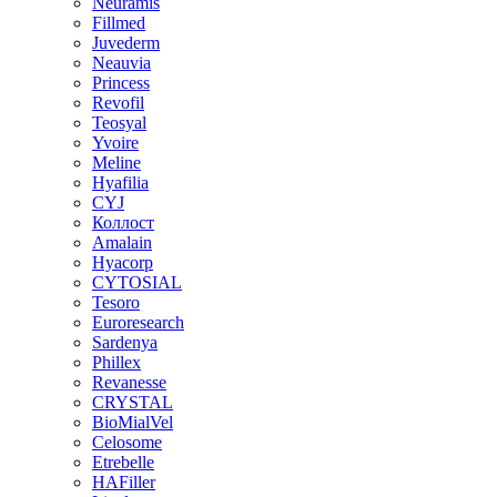
Neuramis
Fillmed
Juvederm
Neauvia
Princess
Revofil
Teosyal
Yvoire
Meline
Hyafilia
CYJ
Коллост
Amalain
Hyacorp
CYTOSIAL
Tesoro
Euroresearch
Sardenya
Phillex
Revanesse
CRYSTAL
BioMialVel
Celosome
Etrebelle
HAFiller