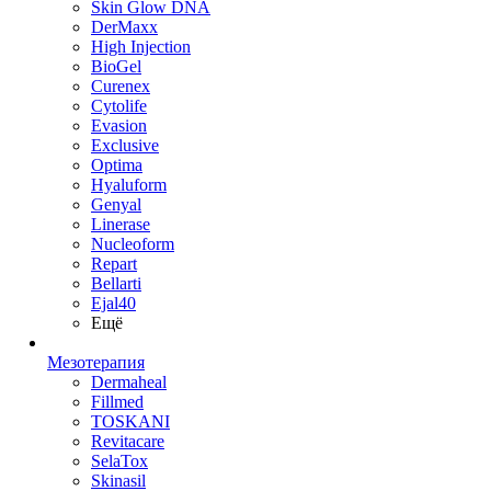
Skin Glow DNA
DerMaxx
High Injection
BioGel
Curenex
Cytolife
Evasion
Exclusive
Optima
Hyaluform
Genyal
Linerase
Nucleoform
Repart
Bellarti
Ejal40
Ещё
Мезотерапия
Dermaheal
Fillmed
TOSKANI
Revitacare
SelaTox
Skinasil