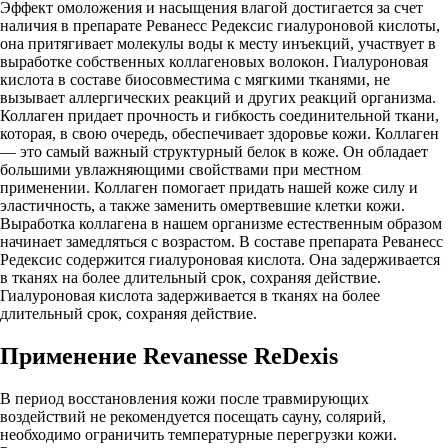
Эффект омоложения и насыщения влагой достигается за счет
наличия в препарате Реванесс Редексис гиалуроновой кислоты,
она притягивает молекулы воды к месту инъекций, участвует в
выработке собственных коллагеновых волокон. Гиалуроновая
кислота в составе биосовместима с мягкими тканями, не
вызывает аллергических реакций и других реакций организма.
Коллаген придает прочность и гибкость соединительной ткани,
которая, в свою очередь, обеспечивает здоровье кожи. Коллаген
— это самый важный структурный белок в коже. Он обладает
большими увлажняющими свойствами при местном
применении. Коллаген помогает придать нашей коже силу и
эластичность, а также заменить омертвевшие клетки кожи.
Выработка коллагена в нашем организме естественным образом
начинает замедляться с возрастом. В составе препарата Реванесс
Редексис содержится гиалуроновая кислота. Она задерживается
в тканях на более длительный срок, сохраняя действие.
Гиалуроновая кислота задерживается в тканях на более
длительный срок, сохраняя действие.
Применение Revanesse ReDexis
В период восстановления кожи после травмирующих
воздействий не рекомендуется посещать сауну, солярий,
необходимо ограничить температурные перегрузки кожи.