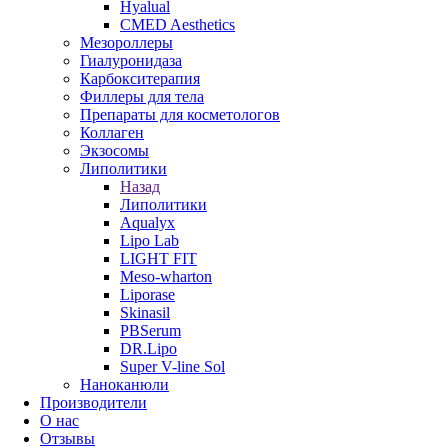
Hyalual
CMED Aesthetics
Мезороллеры
Гиалуронидаза
Карбокситерапия
Филлеры для тела
Препараты для косметологов
Коллаген
Экзосомы
Липолитики
Назад
Липолитики
Aqualyx
Lipo Lab
LIGHT FIT
Meso-wharton
Liporase
Skinasil
PBSerum
DR.Lipo
Super V-line Sol
Наноканюли
Производители
О нас
Отзывы