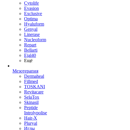
Cytolife
Evasion
Exclusive
Optima
Hyaluform
Genyal
Linerase
Nucleoform
Repart
Bellarti
Ejal40
Ещё
Мезотерапия
Dermaheal
Fillmed
TOSKANI
Revitacare
SelaTox
Skinasil
Peptide
Introlypolise
Hair-X
Pluryal
Иглы