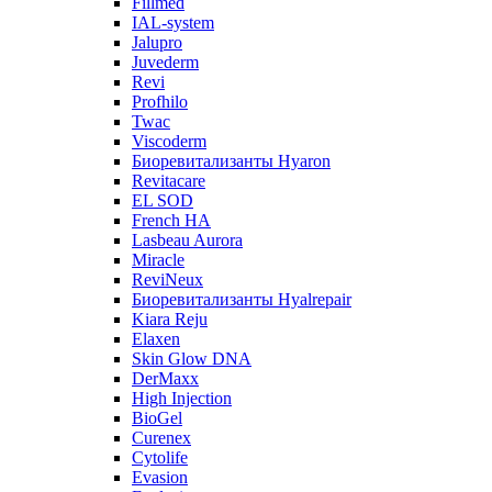
Fillmed
IAL-system
Jalupro
Juvederm
Revi
Profhilo
Twac
Viscoderm
Биоревитализанты Hyaron
Revitacare
EL SOD
French HA
Lasbeau Aurora
Miracle
ReviNeux
Биоревитализанты Hyalrepair
Kiara Reju
Elaxen
Skin Glow DNA
DerMaxx
High Injection
BioGel
Curenex
Cytolife
Evasion