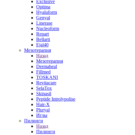
Exclusive
Optima
Hyaluform
Genyal
Linerase
Nucleoform
Repart
Bellarti
Ejal40
Мезотерапия
Назад
Мезотерапия
Dermaheal
Fillmed
TOSKANI
Revitacare
SelaTox
Skinasil
Peptide Introlypolise
Hair-X
Pluryal
Иглы
Пилинги
Назад
Пилинги