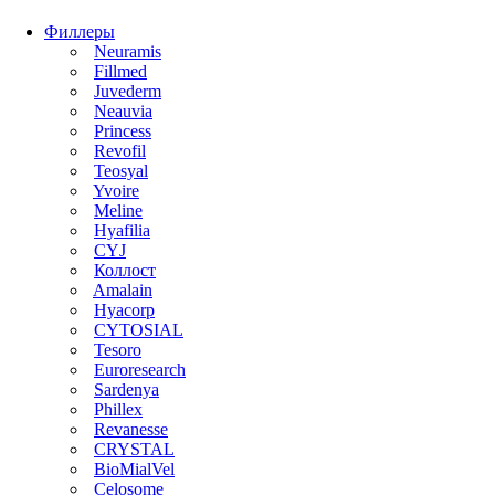
Филлеры
Neuramis
Fillmed
Juvederm
Neauvia
Princess
Revofil
Teosyal
Yvoire
Meline
Hyafilia
CYJ
Коллост
Amalain
Hyacorp
CYTOSIAL
Tesoro
Euroresearch
Sardenya
Phillex
Revanesse
CRYSTAL
BioMialVel
Celosome