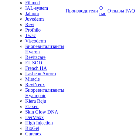
Fillmed
IAL-system
О
Производители
Отзывы
FAQ
Jalupro
нас
Juvederm
Revi
Profhilo
Twac
Viscoderm
Биоревитализанты
Hyaron
Revitacare
EL SOD
French HA
Lasbeau Aurora
Miracle
ReviNeux
Биоревитализанты
Hyalrepair
Kiara Reju
Elaxen
Skin Glow DNA
DerMaxx
High Injection
BioGel
Curenex