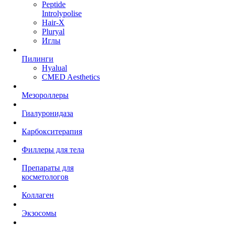
Peptide
Introlypolise
Hair-X
Pluryal
Иглы
Пилинги
Hyalual
CMED Aesthetics
Мезороллеры
Гиалуронидаза
Карбокситерапия
Филлеры для тела
Препараты для
косметологов
Коллаген
Экзосомы