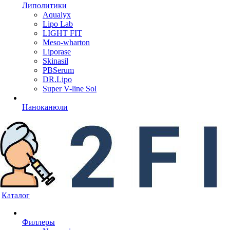
Липолитики
Aqualyx
Lipo Lab
LIGHT FIT
Meso-wharton
Liporase
Skinasil
PBSerum
DR.Lipo
Super V-line Sol
Наноканюли
Каталог
Филлеры