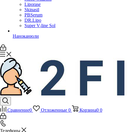
Liporase
Skinasil
PBSerum
DR.Lipo
Super V-line Sol
Наноканюли
Сравнение
0
Отложенные
0
Корзина
0
0
Телефоны