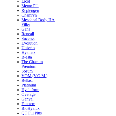
Licol
Metoo Fill
Replengen
Chamryn
Mesoheal Body HA
Filler
Gana
Reneall
Success
Evolution
Univelo
Hyamax
B-esta
The Chaeum
Premium
Sosum
VOM (V.O.M.)
Bellast
Platinum
Hyaluform
Overage
Genyal
Facetem
BioHyalux
QT Fill Plus