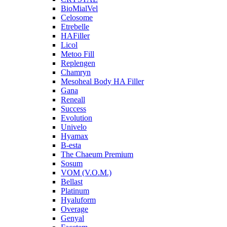
BioMialVel
Celosome
Etrebelle
HAFiller
Licol
Metoo Fill
Replengen
Chamryn
Mesoheal Body HA Filler
Gana
Reneall
Success
Evolution
Univelo
Hyamax
B-esta
The Chaeum Premium
Sosum
VOM (V.O.M.)
Bellast
Platinum
Hyaluform
Overage
Genyal