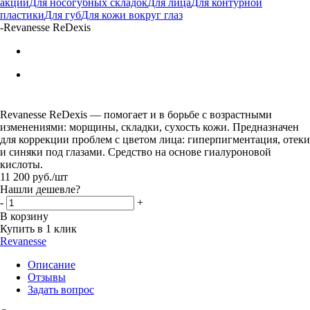
акции
Для носогубных складок
Для лица
Для контурной
пластики
Для губ
Для кожи вокруг глаз
-
Revanesse ReDexis
Revanesse ReDexis — помогает и в борьбе с возрастными
изменениями: морщины, складки, сухость кожи. Предназначен
для коррекции проблем с цветом лица: гиперпигментация, отеки
и синяки под глазами. Средство на основе гиалуроновой
кислоты.
11 200
руб.
/шт
Нашли дешевле?
-
+
В корзину
Купить в 1 клик
Revanesse
Описание
Отзывы
Задать вопрос