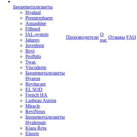
Биоревитализанты
Hyalual
Premierpharm
Aquashine
Fillmed
IAL-system
О
Производители
Отзывы
FAQ
Jalupro
нас
Juvederm
Revi
Profhilo
Twac
Viscoderm
Биоревитализанты
Hyaron
Revitacare
EL SOD
French HA
Lasbeau Aurora
Miracle
ReviNeux
Биоревитализанты
Hyalrepair
Kiara Reju
Elaxen