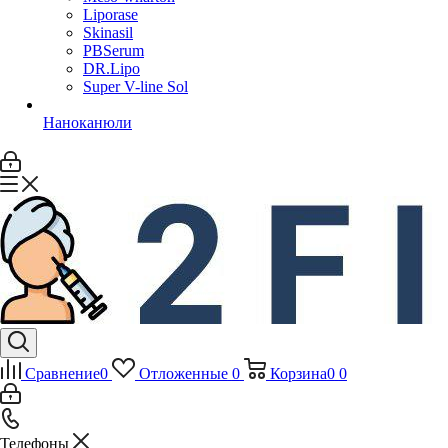
Liporase
Skinasil
PBSerum
DR.Lipo
Super V-line Sol
Наноканюли
Сравнение
0
Отложенные
0
Корзина
0
0
Телефоны