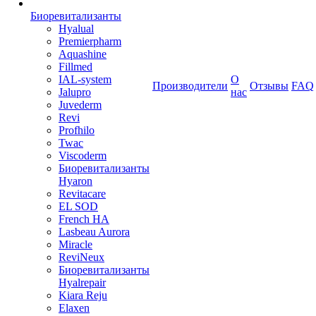
Биоревитализанты
Hyalual
Premierpharm
Aquashine
Fillmed
IAL-system
О
Производители
Отзывы
FAQ
Jalupro
нас
Juvederm
Revi
Profhilo
Twac
Viscoderm
Биоревитализанты
Hyaron
Revitacare
EL SOD
French HA
Lasbeau Aurora
Miracle
ReviNeux
Биоревитализанты
Hyalrepair
Kiara Reju
Elaxen