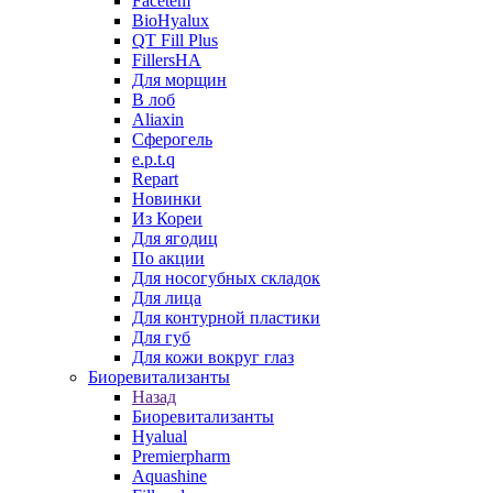
Facetem
BioHyalux
QT Fill Plus
FillersHA
Для морщин
В лоб
Aliaxin
Сферогель
e.p.t.q
Repart
Новинки
Из Кореи
Для ягодиц
По акции
Для носогубных складок
Для лица
Для контурной пластики
Для губ
Для кожи вокруг глаз
Биоревитализанты
Назад
Биоревитализанты
Hyalual
Premierpharm
Aquashine