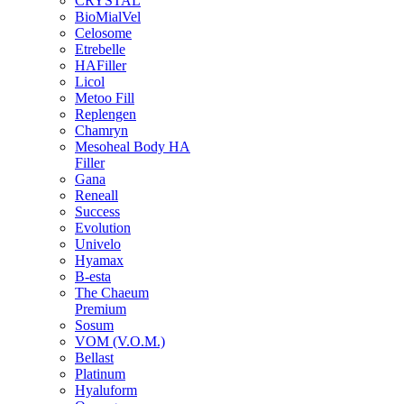
CRYSTAL
BioMialVel
Celosome
Etrebelle
HAFiller
Licol
Metoo Fill
Replengen
Chamryn
Mesoheal Body HA
Filler
Gana
Reneall
Success
Evolution
Univelo
Hyamax
B-esta
The Chaeum
Premium
Sosum
VOM (V.O.M.)
Bellast
Platinum
Hyaluform