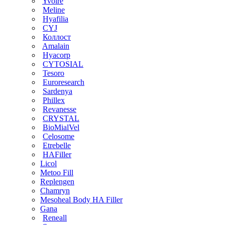
Yvoire
Meline
Hyafilia
CYJ
Коллост
Amalain
Hyacorp
CYTOSIAL
Tesoro
Euroresearch
Sardenya
Phillex
Revanesse
CRYSTAL
BioMialVel
Celosome
Etrebelle
HAFiller
Licol
Metoo Fill
Replengen
Chamryn
Mesoheal Body HA Filler
Gana
Reneall