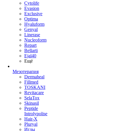
Cytolife
Evasion
Exclusive
Optima
Hyaluform
Genyal
Linerase
Nucleoform
Repart
Bellarti
Ejal40
Ещё
Мезотерапия
Dermaheal
Fillmed
TOSKANI
Revitacare
SelaTox
Skinasil
Peptide
Introlypolise
Hair-X
Pluryal
Иглы