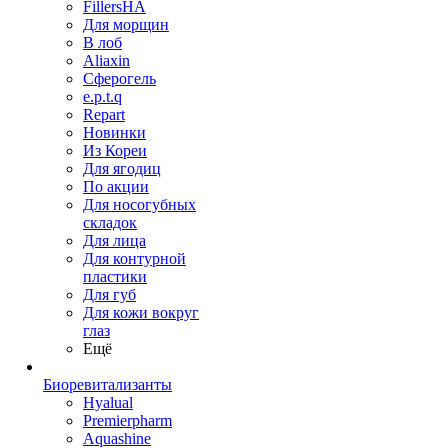
FillersHA
Для морщин
В лоб
Aliaxin
Сферогель
e.p.t.q
Repart
Новинки
Из Кореи
Для ягодиц
По акции
Для носогубных
складок
Для лица
Для контурной
пластики
Для губ
Для кожи вокруг
глаз
Ещё
Биоревитализанты
Hyalual
Premierpharm
Aquashine