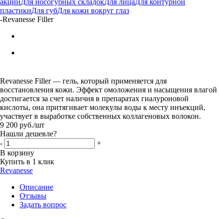
акции
Для носогубных складок
Для лица
Для контурной
пластики
Для губ
Для кожи вокруг глаз
-
Revanesse Filler
Revanesse Filler — гель, который применяется для
восстановления кожи. Эффект омоложения и насыщения влагой
достигается за счет наличия в препаратах гиалуроновой
кислоты, она притягивает молекулы воды к месту инъекций,
участвует в выработке собственных коллагеновых волокон.
9 200
руб.
/шт
Нашли дешевле?
-
+
В корзину
Купить в 1 клик
Revanesse
Описание
Отзывы
Задать вопрос