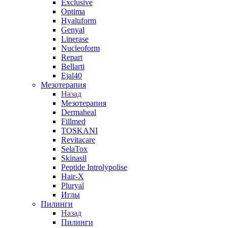
Exclusive
Optima
Hyaluform
Genyal
Linerase
Nucleoform
Repart
Bellarti
Ejal40
Мезотерапия
Назад
Мезотерапия
Dermaheal
Fillmed
TOSKANI
Revitacare
SelaTox
Skinasil
Peptide Introlypolise
Hair-X
Pluryal
Иглы
Пилинги
Назад
Пилинги