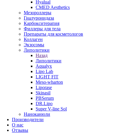
Hyalual
CMED Aesthetics
Мезороллеры
Гиалуронидаза
Карбокситерапия
Филлеры для тела
Препараты для косметологов
Коллаген
Экзосомы
Липолитики
Назад
Липолитики
Aqualyx
Lipo Lab
LIGHT FIT
Meso-wharton
Liporase
Skinasil
PBSerum
DR.Lipo
Super V-line Sol
Наноканюли
Производители
О нас
Отзывы