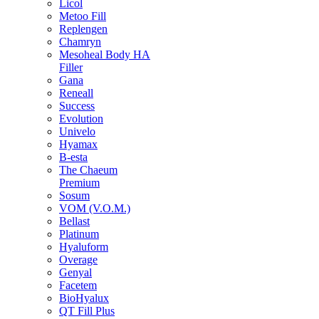
Licol
Metoo Fill
Replengen
Chamryn
Mesoheal Body HA
Filler
Gana
Reneall
Success
Evolution
Univelo
Hyamax
B-esta
The Chaeum
Premium
Sosum
VOM (V.O.M.)
Bellast
Platinum
Hyaluform
Overage
Genyal
Facetem
BioHyalux
QT Fill Plus