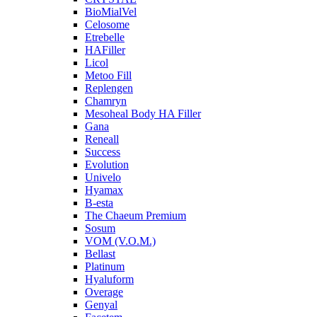
BioMialVel
Celosome
Etrebelle
HAFiller
Licol
Metoo Fill
Replengen
Chamryn
Mesoheal Body HA Filler
Gana
Reneall
Success
Evolution
Univelo
Hyamax
B-esta
The Chaeum Premium
Sosum
VOM (V.O.M.)
Bellast
Platinum
Hyaluform
Overage
Genyal