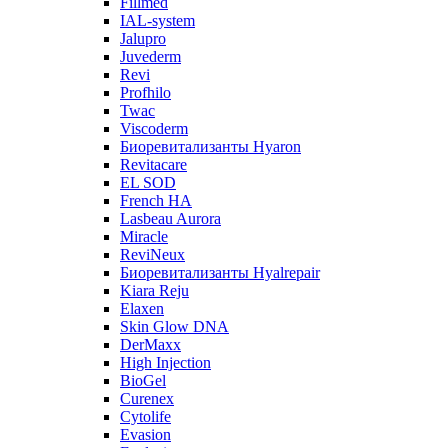
Fillmed
IAL-system
Jalupro
Juvederm
Revi
Profhilo
Twac
Viscoderm
Биоревитализанты Hyaron
Revitacare
EL SOD
French HA
Lasbeau Aurora
Miracle
ReviNeux
Биоревитализанты Hyalrepair
Kiara Reju
Elaxen
Skin Glow DNA
DerMaxx
High Injection
BioGel
Curenex
Cytolife
Evasion