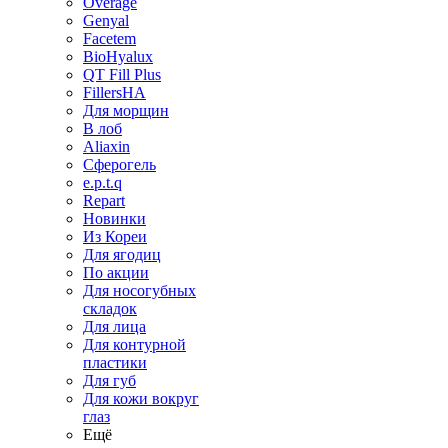
Overage
Genyal
Facetem
BioHyalux
QT Fill Plus
FillersHA
Для морщин
В лоб
Aliaxin
Сферогель
e.p.t.q
Repart
Новинки
Из Кореи
Для ягодиц
По акции
Для носогубных
складок
Для лица
Для контурной
пластики
Для губ
Для кожи вокруг
глаз
Ещё