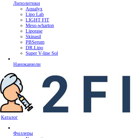
Липолитики
Aqualyx
Lipo Lab
LIGHT FIT
Meso-wharton
Liporase
Skinasil
PBSerum
DR.Lipo
Super V-line Sol
Наноканюли
Каталог
Филлеры