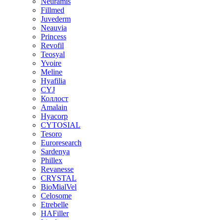
Neuramis
Fillmed
Juvederm
Neauvia
Princess
Revofil
Teosyal
Yvoire
Meline
Hyafilia
CYJ
Коллост
Amalain
Hyacorp
CYTOSIAL
Tesoro
Euroresearch
Sardenya
Phillex
Revanesse
CRYSTAL
BioMialVel
Celosome
Etrebelle
HAFiller