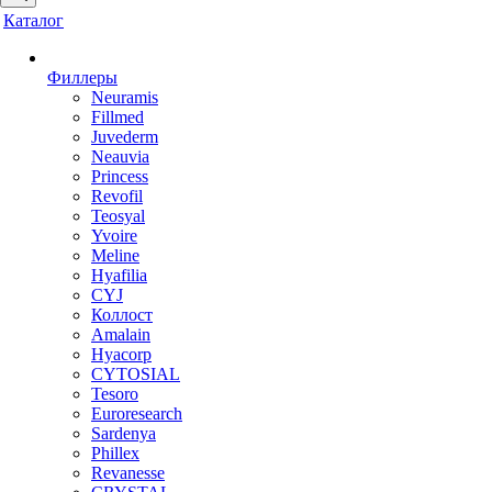
Каталог
Филлеры
Neuramis
Fillmed
Juvederm
Neauvia
Princess
Revofil
Teosyal
Yvoire
Meline
Hyafilia
CYJ
Коллост
Amalain
Hyacorp
CYTOSIAL
Tesoro
Euroresearch
Sardenya
Phillex
Revanesse