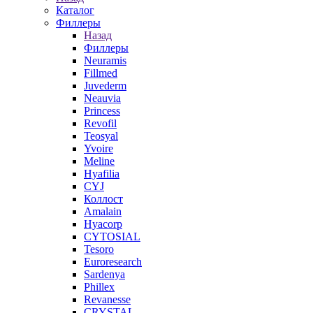
Каталог
Филлеры
Назад
Филлеры
Neuramis
Fillmed
Juvederm
Neauvia
Princess
Revofil
Teosyal
Yvoire
Meline
Hyafilia
CYJ
Коллост
Amalain
Hyacorp
CYTOSIAL
Tesoro
Euroresearch
Sardenya
Phillex
Revanesse
CRYSTAL