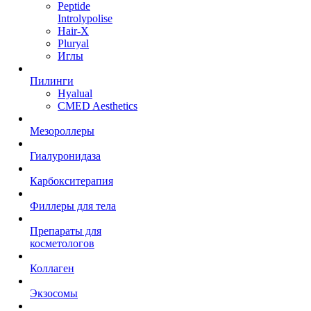
Peptide
Introlypolise
Hair-X
Pluryal
Иглы
Пилинги
Hyalual
CMED Aesthetics
Мезороллеры
Гиалуронидаза
Карбокситерапия
Филлеры для тела
Препараты для
косметологов
Коллаген
Экзосомы