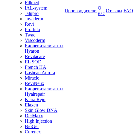
Fillmed
IAL-system
О
Производители
Отзывы
FAQ
Jalupro
нас
Juvederm
Revi
Profhilo
Twac
Viscoderm
Биоревитализанты
Hyaron
Revitacare
EL SOD
French HA
Lasbeau Aurora
Miracle
ReviNeux
Биоревитализанты
Hyalrepair
Kiara Reju
Elaxen
Skin Glow DNA
DerMaxx
High Injection
BioGel
Curenex