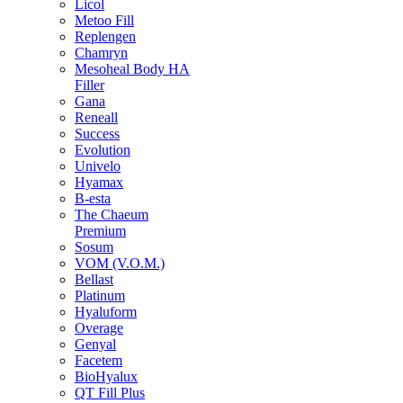
Licol
Metoo Fill
Replengen
Chamryn
Mesoheal Body HA
Filler
Gana
Reneall
Success
Evolution
Univelo
Hyamax
B-esta
The Chaeum
Premium
Sosum
VOM (V.O.M.)
Bellast
Platinum
Hyaluform
Overage
Genyal
Facetem
BioHyalux
QT Fill Plus