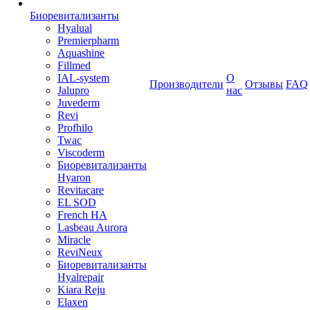
Биоревитализанты
Hyalual
Premierpharm
Aquashine
Fillmed
IAL-system
О
Производители
Отзывы
FAQ
Jalupro
нас
Juvederm
Revi
Profhilo
Twac
Viscoderm
Биоревитализанты
Hyaron
Revitacare
EL SOD
French HA
Lasbeau Aurora
Miracle
ReviNeux
Биоревитализанты
Hyalrepair
Kiara Reju
Elaxen