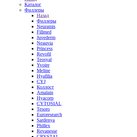
Каталог
Филлеры
Назад
Филлеры
Neuramis
Fillmed
Juvederm
Neauvia
Princess
Revofil
Teosyal
Yvoire
Meline
Hyafilia
CYJ
Коллост
Amalain
Hyacorp
CYTOSIAL
Tesoro
Euroresearch
Sardenya
Phillex
Revanesse
CRYSTAL