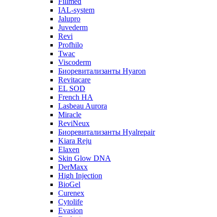
Fillmed
IAL-system
Jalupro
Juvederm
Revi
Profhilo
Twac
Viscoderm
Биоревитализанты Hyaron
Revitacare
EL SOD
French HA
Lasbeau Aurora
Miracle
ReviNeux
Биоревитализанты Hyalrepair
Kiara Reju
Elaxen
Skin Glow DNA
DerMaxx
High Injection
BioGel
Curenex
Cytolife
Evasion