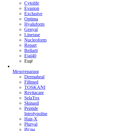
Cytolife
Evasion
Exclusive
Optima
Hyaluform
Genyal
Linerase
Nucleoform
Repart
Bellarti
Ejal40
Ещё
Мезотерапия
Dermaheal
Fillmed
TOSKANI
Revitacare
SelaTox
Skinasil
Peptide
Introlypolise
Hair-X
Pluryal
Иглы