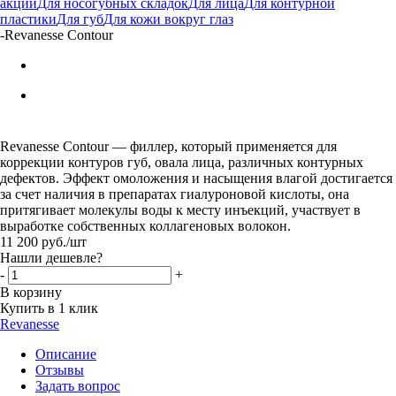
акции
Для носогубных складок
Для лица
Для контурной
пластики
Для губ
Для кожи вокруг глаз
-
Revanesse Contour
Revanesse Contour — филлер, который применяется для
коррекции контуров губ, овала лица, различных контурных
дефектов. Эффект омоложения и насыщения влагой достигается
за счет наличия в препаратах гиалуроновой кислоты, она
притягивает молекулы воды к месту инъекций, участвует в
выработке собственных коллагеновых волокон.
11 200
руб.
/шт
Нашли дешевле?
-
+
В корзину
Купить в 1 клик
Revanesse
Описание
Отзывы
Задать вопрос