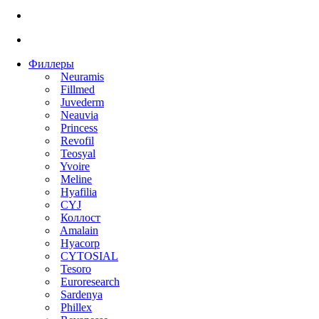
Филлеры
Neuramis
Fillmed
Juvederm
Neauvia
Princess
Revofil
Teosyal
Yvoire
Meline
Hyafilia
CYJ
Коллост
Amalain
Hyacorp
CYTOSIAL
Tesoro
Euroresearch
Sardenya
Phillex