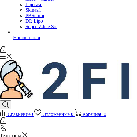
Liporase
Skinasil
PBSerum
DR.Lipo
Super V-line Sol
Наноканюли
Сравнение
0
Отложенные
0
Корзина
0
0
Телефоны