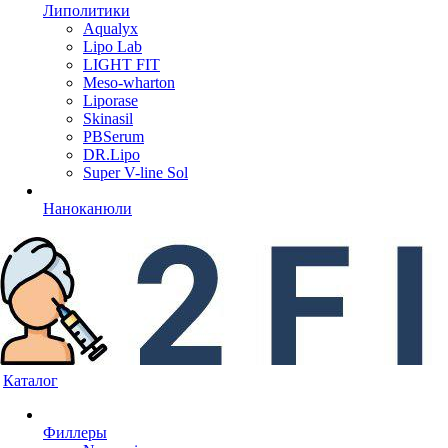
Липолитики
Aqualyx
Lipo Lab
LIGHT FIT
Meso-wharton
Liporase
Skinasil
PBSerum
DR.Lipo
Super V-line Sol
Наноканюли
Каталог
Филлеры