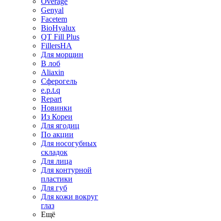
Overage
Genyal
Facetem
BioHyalux
QT Fill Plus
FillersHA
Для морщин
В лоб
Aliaxin
Сферогель
e.p.t.q
Repart
Новинки
Из Кореи
Для ягодиц
По акции
Для носогубных
складок
Для лица
Для контурной
пластики
Для губ
Для кожи вокруг
глаз
Ещё