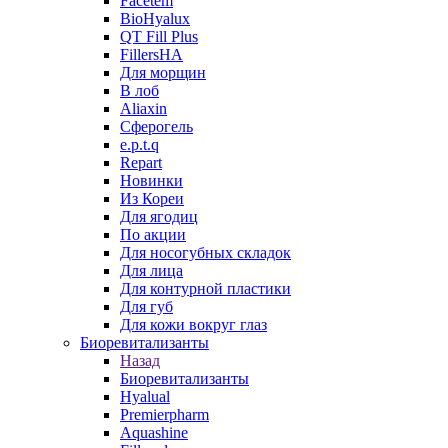
Facetem
BioHyalux
QT Fill Plus
FillersHA
Для морщин
В лоб
Aliaxin
Сферогель
e.p.t.q
Repart
Новинки
Из Кореи
Для ягодиц
По акции
Для носогубных складок
Для лица
Для контурной пластики
Для губ
Для кожи вокруг глаз
Биоревитализанты
Назад
Биоревитализанты
Hyalual
Premierpharm
Aquashine