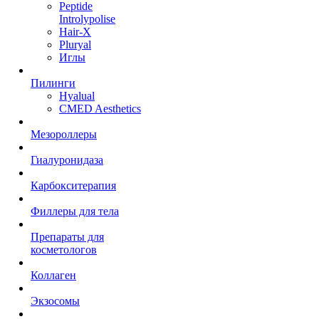
Peptide
Introlypolise
Hair-X
Pluryal
Иглы
Пилинги
Hyalual
CMED Aesthetics
Мезороллеры
Гиалуронидаза
Карбокситерапия
Филлеры для тела
Препараты для
косметологов
Коллаген
Экзосомы