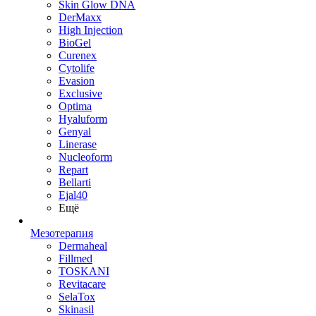
Skin Glow DNA
DerMaxx
High Injection
BioGel
Curenex
Cytolife
Evasion
Exclusive
Optima
Hyaluform
Genyal
Linerase
Nucleoform
Repart
Bellarti
Ejal40
Ещё
Мезотерапия
Dermaheal
Fillmed
TOSKANI
Revitacare
SelaTox
Skinasil