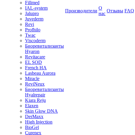
Fillmed
IAL-system
О
Производители
Отзывы
FAQ
Jalupro
нас
Juvederm
Revi
Profhilo
Twac
Viscoderm
Биоревитализанты
Hyaron
Revitacare
EL SOD
French HA
Lasbeau Aurora
Miracle
ReviNeux
Биоревитализанты
Hyalrepair
Kiara Reju
Elaxen
Skin Glow DNA
DerMaxx
High Injection
BioGel
Curenex