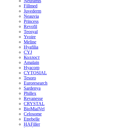
Neuramis
Fillmed
Juvederm
Neauvia
Princess
Revofil
Teosyal
Yvoire
Meline
Hyafilia
CYJ
Коллост
Amalain
Hyacorp
CYTOSIAL
Tesoro
Euroresearch
Sardenya
Phillex
Revanesse
CRYSTAL
BioMialVel
Celosome
Etrebelle
HAFiller