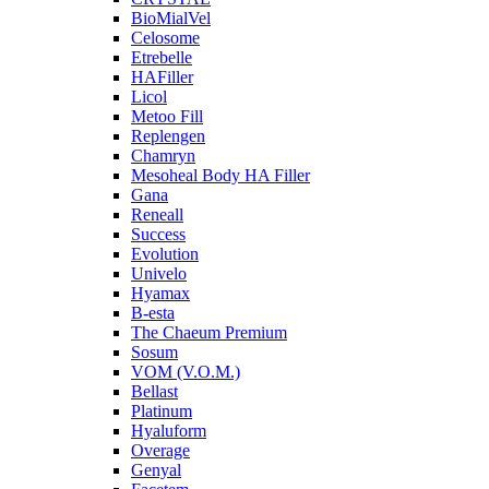
BioMialVel
Celosome
Etrebelle
HAFiller
Licol
Metoo Fill
Replengen
Chamryn
Mesoheal Body HA Filler
Gana
Reneall
Success
Evolution
Univelo
Hyamax
B-esta
The Chaeum Premium
Sosum
VOM (V.O.M.)
Bellast
Platinum
Hyaluform
Overage
Genyal