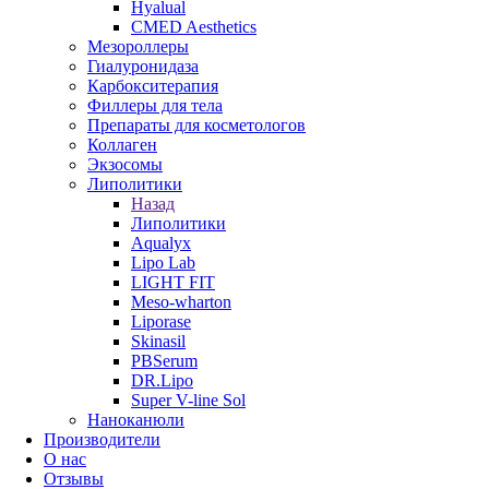
Hyalual
CMED Aesthetics
Мезороллеры
Гиалуронидаза
Карбокситерапия
Филлеры для тела
Препараты для косметологов
Коллаген
Экзосомы
Липолитики
Назад
Липолитики
Aqualyx
Lipo Lab
LIGHT FIT
Meso-wharton
Liporase
Skinasil
PBSerum
DR.Lipo
Super V-line Sol
Наноканюли
Производители
О нас
Отзывы