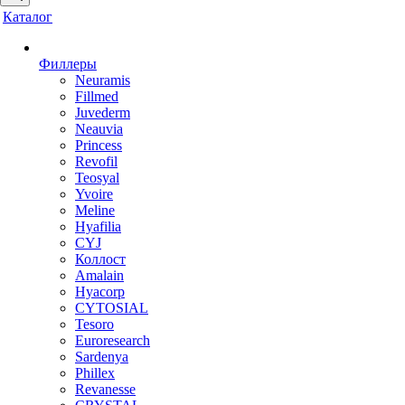
Каталог
Филлеры
Neuramis
Fillmed
Juvederm
Neauvia
Princess
Revofil
Teosyal
Yvoire
Meline
Hyafilia
CYJ
Коллост
Amalain
Hyacorp
CYTOSIAL
Tesoro
Euroresearch
Sardenya
Phillex
Revanesse