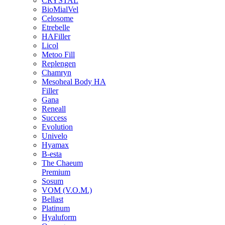
CRYSTAL
BioMialVel
Celosome
Etrebelle
HAFiller
Licol
Metoo Fill
Replengen
Chamryn
Mesoheal Body HA
Filler
Gana
Reneall
Success
Evolution
Univelo
Hyamax
B-esta
The Chaeum
Premium
Sosum
VOM (V.O.M.)
Bellast
Platinum
Hyaluform