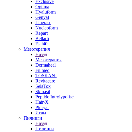
Exclusive
Optima
Hyaluform
Genyal
Linerase
Nucleoform
Repart
Bellarti
Ejal40
Мезотерапия
Назад
Мезотерапия
Dermaheal
Fillmed
TOSKANI
Revitacare
SelaTox
Skinasil
Peptide Introlypolise
Hair-X
Pluryal
Иглы
Пилинги
Назад
Пилинги