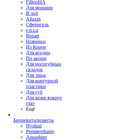
FillersHA
Для морщин
В лоб
Aliaxin
Сферогель
e.p.t.q
Repart
Новинки
Из Кореи
Для ягодиц
По акции
Для носогубных
складок
Для лица
Для контурной
пластики
Для губ
Для кожи вокруг
глаз
Ещё
Биоревитализанты
Hyalual
Premierpharm
Aquashine