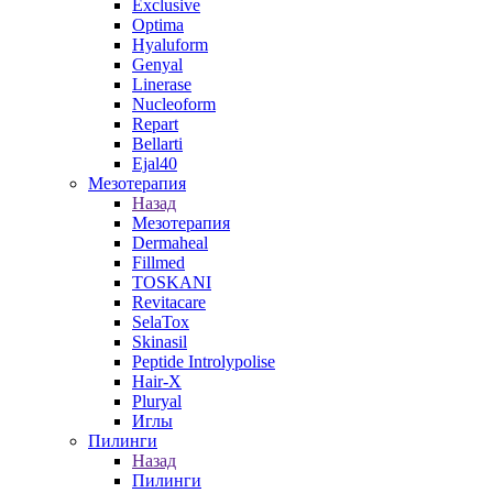
Exclusive
Optima
Hyaluform
Genyal
Linerase
Nucleoform
Repart
Bellarti
Ejal40
Мезотерапия
Назад
Мезотерапия
Dermaheal
Fillmed
TOSKANI
Revitacare
SelaTox
Skinasil
Peptide Introlypolise
Hair-X
Pluryal
Иглы
Пилинги
Назад
Пилинги