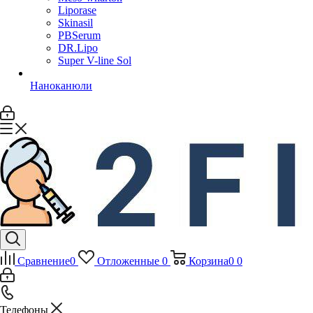
Liporase
Skinasil
PBSerum
DR.Lipo
Super V-line Sol
Наноканюли
Сравнение
0
Отложенные
0
Корзина
0
0
Телефоны