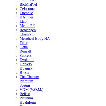
CRYSTAL
BioMialVel
Celosome
Etrebelle
HAFiller
Licol
Metoo Fill
Replengen
Chamryn
Mesoheal Body HA
Filler
Gana
Reneall
Success
Evolution
Univelo
Hyamax
B-esta
The Chaeum
Premium
Sosum
VOM (V.O.M.)
Bellast
Platinum
Hyaluform