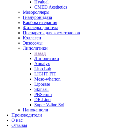
Hyalual
CMED Aesthetics
Мезороллеры
Гиалуронидаза
Карбокситерапия
Филлеры для тела
Препараты для косметологов
Коллаген
Экзосомы
Липолитики
Назад
Липолитики
Aqualyx
Lipo Lab
LIGHT FIT
Meso-wharton
Liporase
Skinasil
PBSerum
DR.Lipo
Super V-line Sol
Наноканюли
Производители
О нас
Отзывы