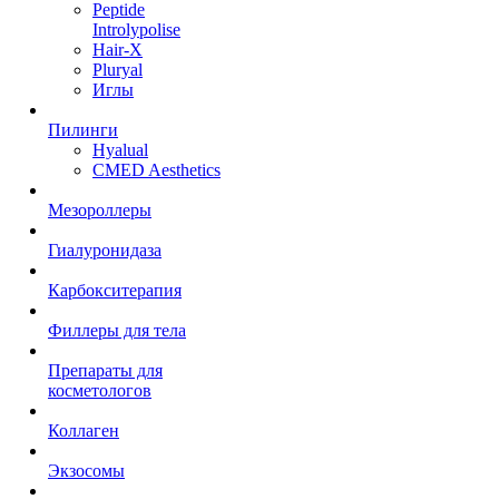
Peptide
Introlypolise
Hair-X
Pluryal
Иглы
Пилинги
Hyalual
CMED Aesthetics
Мезороллеры
Гиалуронидаза
Карбокситерапия
Филлеры для тела
Препараты для
косметологов
Коллаген
Экзосомы