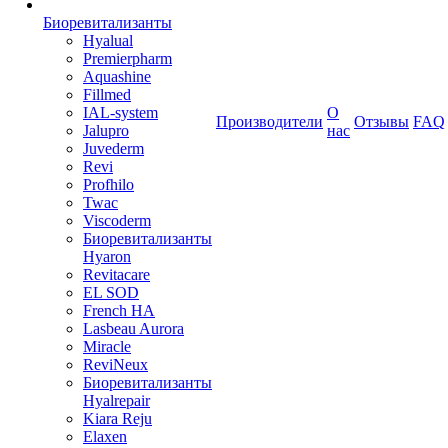
Биоревитализанты
Hyalual
Premierpharm
Aquashine
Fillmed
IAL-system
О
Производители
Отзывы
FAQ
Jalupro
нас
Juvederm
Revi
Profhilo
Twac
Viscoderm
Биоревитализанты
Hyaron
Revitacare
EL SOD
French HA
Lasbeau Aurora
Miracle
ReviNeux
Биоревитализанты
Hyalrepair
Kiara Reju
Elaxen