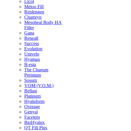
Licol
Metoo Fill
Replengen
Chamryn
Mesoheal Body HA
Filler
Gana
Reneall
Success
Evolution
Univelo
Hyamax
B-esta
The Chaeum
Premium
Sosum
VOM (V.O.M.)
Bellast
Platinum
Hyaluform
Overage
Genyal
Facetem
BioHyalux
QT Fill Plus