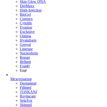
Skin Glow DNA
DerMaxx
High Injection
BioGel
Curenex
Cytolife
Evasion
Exclusive
Optima
Hyaluform
Genyal
Linerase
Nucleoform
Repart
Bellarti
Ejal40
Ещё
Мезотерапия
Dermaheal
Fillmed
TOSKANI
Revitacare
SelaTox
Skinasil