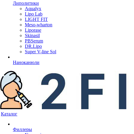
Липолитики
Aqualyx
Lipo Lab
LIGHT FIT
Meso-wharton
Liporase
Skinasil
PBSerum
DR.Lipo
Super V-line Sol
Наноканюли
Каталог
Филлеры