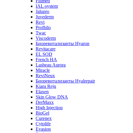
Fillmed
IAL-system
Jalupro
Juvederm
Revi
Profhilo
Twac
Viscoderm
Биоревитализанты Hyaron
Revitacare
EL SOD
French HA
Lasbeau Aurora
Miracle
ReviNeux
Биоревитализанты Hyalrepair
Kiara Reju
Elaxen
Skin Glow DNA
DerMaxx
High Injection
BioGel
Curenex
Cytolife
Evasion