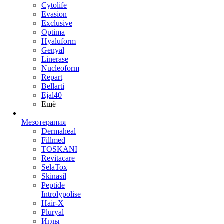
Cytolife
Evasion
Exclusive
Optima
Hyaluform
Genyal
Linerase
Nucleoform
Repart
Bellarti
Ejal40
Ещё
Мезотерапия
Dermaheal
Fillmed
TOSKANI
Revitacare
SelaTox
Skinasil
Peptide
Introlypolise
Hair-X
Pluryal
Иглы