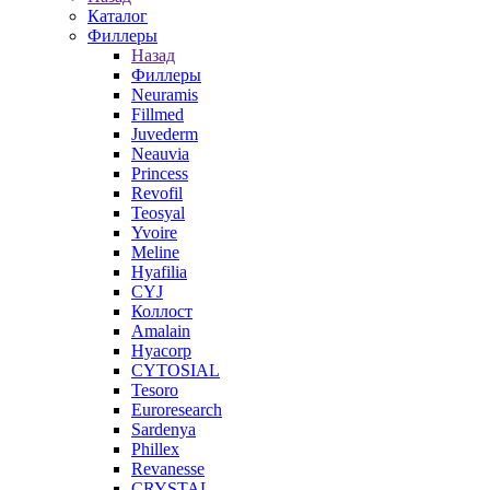
Каталог
Филлеры
Назад
Филлеры
Neuramis
Fillmed
Juvederm
Neauvia
Princess
Revofil
Teosyal
Yvoire
Meline
Hyafilia
CYJ
Коллост
Amalain
Hyacorp
CYTOSIAL
Tesoro
Euroresearch
Sardenya
Phillex
Revanesse
CRYSTAL