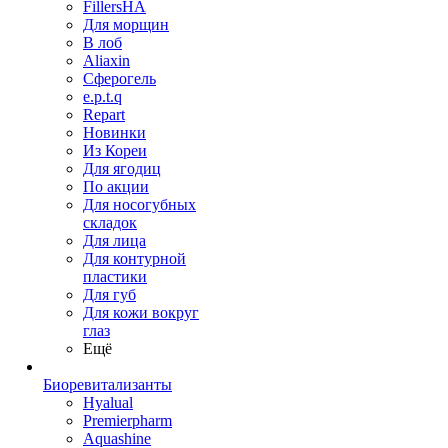
FillersHA
Для морщин
В лоб
Aliaxin
Сферогель
e.p.t.q
Repart
Новинки
Из Кореи
Для ягодиц
По акции
Для носогубных
складок
Для лица
Для контурной
пластики
Для губ
Для кожи вокруг
глаз
Ещё
Биоревитализанты
Hyalual
Premierpharm
Aquashine