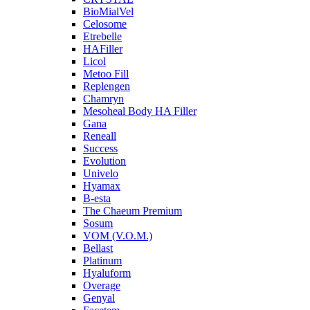
BioMialVel
Celosome
Etrebelle
HAFiller
Licol
Metoo Fill
Replengen
Chamryn
Mesoheal Body HA Filler
Gana
Reneall
Success
Evolution
Univelo
Hyamax
B-esta
The Chaeum Premium
Sosum
VOM (V.O.M.)
Bellast
Platinum
Hyaluform
Overage
Genyal