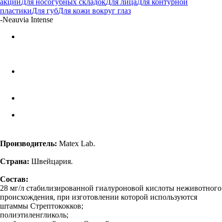
акции
Для носогубных складок
Для лица
Для контурной
пластики
Для губ
Для кожи вокруг глаз
-
Neauvia Intense
Производитель:
Matex Lab.
Страна:
Швейцария.
Состав:
28 мг/л стабилизированной гиалуроновой кислоты неживотного
происхождения, при изготовлении которой используются
штаммы Стрептококков;
полиэтиленгликоль;