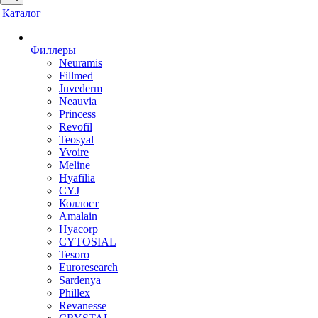
Каталог
Филлеры
Neuramis
Fillmed
Juvederm
Neauvia
Princess
Revofil
Teosyal
Yvoire
Meline
Hyafilia
CYJ
Коллост
Amalain
Hyacorp
CYTOSIAL
Tesoro
Euroresearch
Sardenya
Phillex
Revanesse