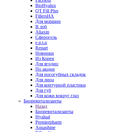
Facetem
BioHyalux
QT Fill Plus
FillersHA
Для морщин
В лоб
Aliaxin
Сферогель
e.p.t.q
Repart
Новинки
Из Кореи
Для ягодиц
По акции
Для носогубных складок
Для лица
Для контурной пластики
Для губ
Для кожи вокруг глаз
Биоревитализанты
Назад
Биоревитализанты
Hyalual
Premierpharm
Aquashine