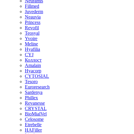
Neuramis
Fillmed
Juvederm
Neauvia
Princess
Revofil
Teosyal
Yvoire
Meline
Hyafilia
CYJ
Коллост
Amalain
Hyacorp
CYTOSIAL
Tesoro
Euroresearch
Sardenya
Phillex
Revanesse
CRYSTAL
BioMialVel
Celosome
Etrebelle
HAFiller