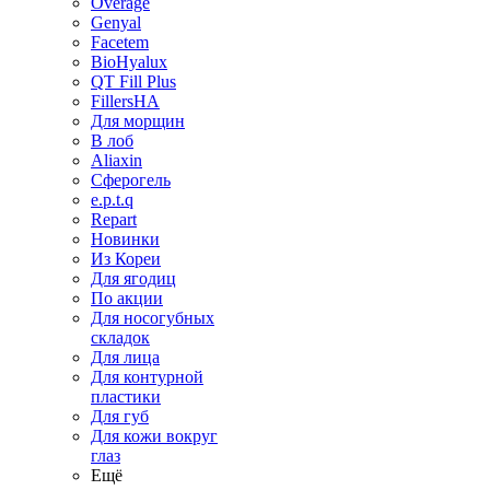
Overage
Genyal
Facetem
BioHyalux
QT Fill Plus
FillersHA
Для морщин
В лоб
Aliaxin
Сферогель
e.p.t.q
Repart
Новинки
Из Кореи
Для ягодиц
По акции
Для носогубных
складок
Для лица
Для контурной
пластики
Для губ
Для кожи вокруг
глаз
Ещё