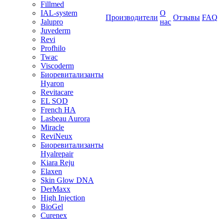
Fillmed
IAL-system
О
Производители
Отзывы
FAQ
Jalupro
нас
Juvederm
Revi
Profhilo
Twac
Viscoderm
Биоревитализанты
Hyaron
Revitacare
EL SOD
French HA
Lasbeau Aurora
Miracle
ReviNeux
Биоревитализанты
Hyalrepair
Kiara Reju
Elaxen
Skin Glow DNA
DerMaxx
High Injection
BioGel
Curenex