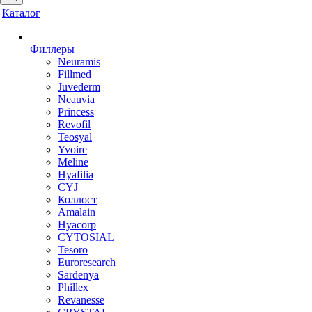
Каталог
Филлеры
Neuramis
Fillmed
Juvederm
Neauvia
Princess
Revofil
Teosyal
Yvoire
Meline
Hyafilia
CYJ
Коллост
Amalain
Hyacorp
CYTOSIAL
Tesoro
Euroresearch
Sardenya
Phillex
Revanesse