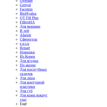
Overage
Genyal
Facetem
BioHyalux
QT Fill Plus
FillersHA
Для морщин
В лоб
Aliaxin
Сферогель
e.p.t.q
Repart
Новинки
Из Кореи
Для ягодиц
По акции
Для носогубных
складок
Для лица
Для контурной
пластики
Для губ
Для кожи вокруг
глаз
Ещё