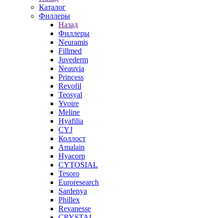
Каталог
Филлеры
Назад
Филлеры
Neuramis
Fillmed
Juvederm
Neauvia
Princess
Revofil
Teosyal
Yvoire
Meline
Hyafilia
CYJ
Коллост
Amalain
Hyacorp
CYTOSIAL
Tesoro
Euroresearch
Sardenya
Phillex
Revanesse
CRYSTAL