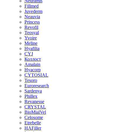
Neuramis
Fillmed
Juvederm
Neauvia
Princess
Revofil
Teosyal
Yvoire
Meline
Hyafilia
CYJ
Коллост
Amalain
Hyacorp
CYTOSIAL
Tesoro
Euroresearch
Sardenya
Phillex
Revanesse
CRYSTAL
BioMialVel
Celosome
Etrebelle
HAFiller