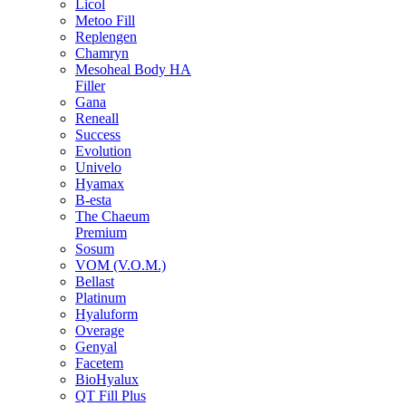
Licol
Metoo Fill
Replengen
Chamryn
Mesoheal Body HA
Filler
Gana
Reneall
Success
Evolution
Univelo
Hyamax
B-esta
The Chaeum
Premium
Sosum
VOM (V.O.M.)
Bellast
Platinum
Hyaluform
Overage
Genyal
Facetem
BioHyalux
QT Fill Plus