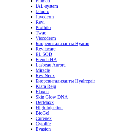
Fillmed
IAL-system
Jalupro
Juvederm
Revi
Profhilo
Twac
Viscoderm
Биоревитализанты Hyaron
Revitacare
EL SOD
French HA
Lasbeau Aurora
Miracle
ReviNeux
Биоревитализанты Hyalrepair
Kiara Reju
Elaxen
Skin Glow DNA
DerMaxx
High Injection
BioGel
Curenex
Cytolife
Evasion