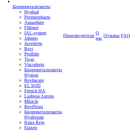
Биоревитализанты
Hyalual
Premierpharm
Aquashine
Fillmed
IAL-system
О
Производители
Отзывы
FAQ
Jalupro
нас
Juvederm
Revi
Profhilo
Twac
Viscoderm
Биоревитализанты
Hyaron
Revitacare
EL SOD
French HA
Lasbeau Aurora
Miracle
ReviNeux
Биоревитализанты
Hyalrepair
Kiara Reju
Elaxen