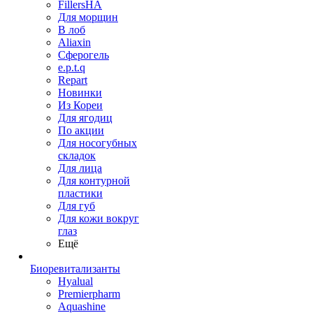
FillersHA
Для морщин
В лоб
Aliaxin
Сферогель
e.p.t.q
Repart
Новинки
Из Кореи
Для ягодиц
По акции
Для носогубных
складок
Для лица
Для контурной
пластики
Для губ
Для кожи вокруг
глаз
Ещё
Биоревитализанты
Hyalual
Premierpharm
Aquashine