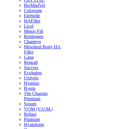
CRYSTAL
BioMialVel
Celosome
Etrebelle
HAFiller
Licol
Metoo Fill
Replengen
Chamryn
Mesoheal Body HA
Filler
Gana
Reneall
Success
Evolution
Univelo
Hyamax
B-esta
The Chaeum
Premium
Sosum
VOM (V.O.M.)
Bellast
Platinum
Hyaluform