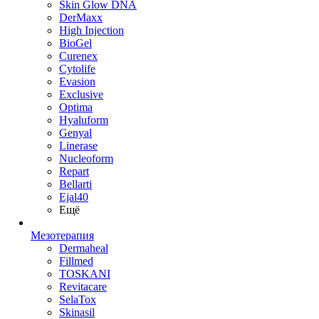
Skin Glow DNA
DerMaxx
High Injection
BioGel
Curenex
Cytolife
Evasion
Exclusive
Optima
Hyaluform
Genyal
Linerase
Nucleoform
Repart
Bellarti
Ejal40
Ещё
Мезотерапия
Dermaheal
Fillmed
TOSKANI
Revitacare
SelaTox
Skinasil