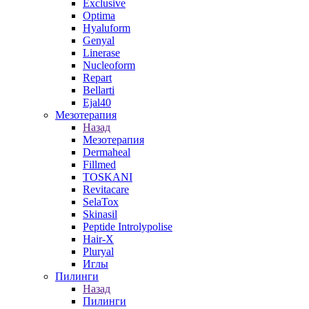
Exclusive
Optima
Hyaluform
Genyal
Linerase
Nucleoform
Repart
Bellarti
Ejal40
Мезотерапия
Назад
Мезотерапия
Dermaheal
Fillmed
TOSKANI
Revitacare
SelaTox
Skinasil
Peptide Introlypolise
Hair-X
Pluryal
Иглы
Пилинги
Назад
Пилинги