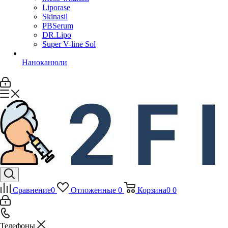
Liporase
Skinasil
PBSerum
DR.Lipo
Super V-line Sol
Наноканюли
Сравнение
0
Отложенные
0
Корзина
0
0
Телефоны