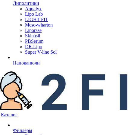
Липолитики
Aqualyx
Lipo Lab
LIGHT FIT
Meso-wharton
Liporase
Skinasil
PBSerum
DR.Lipo
Super V-line Sol
Наноканюли
Каталог
Филлеры