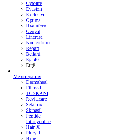
Cytolife
Evasion
Exclusive
Optima
Hyaluform
Genyal
Linerase
Nucleoform
Repart
Bellarti
Ejal40
Ещё
Мезотерапия
Dermaheal
Fillmed
TOSKANI
Revitacare
SelaTox
Skinasil
Peptide
Introlypolise
Hair-X
Pluryal
Иглы