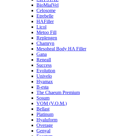
BioMialVel
Celosome
Etrebelle
HAFiller
Licol
Metoo Fill
Replengen
Chamryn
Mesoheal Body HA Filler
Gana
Reneall
Success
Evolution
Univelo
Hyamax
B-esta
The Chaeum Premium
Sosum
VOM (V.O.M.)
Bellast
Platinum
Hyaluform
Overage
Genyal