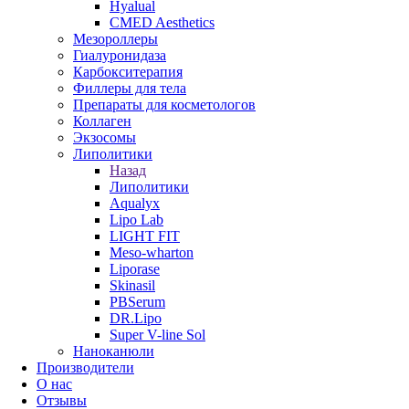
Hyalual
CMED Aesthetics
Мезороллеры
Гиалуронидаза
Карбокситерапия
Филлеры для тела
Препараты для косметологов
Коллаген
Экзосомы
Липолитики
Назад
Липолитики
Aqualyx
Lipo Lab
LIGHT FIT
Meso-wharton
Liporase
Skinasil
PBSerum
DR.Lipo
Super V-line Sol
Наноканюли
Производители
О нас
Отзывы