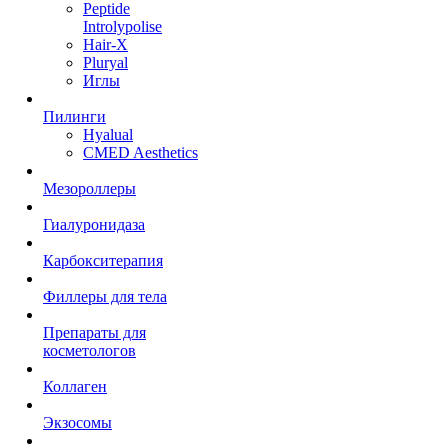
Peptide
Introlypolise
Hair-X
Pluryal
Иглы
Пилинги
Hyalual
CMED Aesthetics
Мезороллеры
Гиалуронидаза
Карбокситерапия
Филлеры для тела
Препараты для
косметологов
Коллаген
Экзосомы