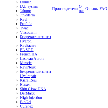
Fillmed
IAL-system
О
Производители
Отзывы
FAQ
Jalupro
нас
Juvederm
Revi
Profhilo
Twac
Viscoderm
Биоревитализанты
Hyaron
Revitacare
EL SOD
French HA
Lasbeau Aurora
Miracle
ReviNeux
Биоревитализанты
Hyalrepair
Kiara Reju
Elaxen
Skin Glow DNA
DerMaxx
High Injection
BioGel
Curenex