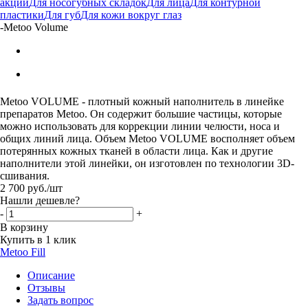
акции
Для носогубных складок
Для лица
Для контурной
пластики
Для губ
Для кожи вокруг глаз
-
Metoo Volume
Metoo VOLUME - плотный кожный наполнитель в линейке
препаратов Metoo. Он содержит большие частицы, которые
можно использовать для коррекции линии челюсти, носа и
общих линий лица. Объем Metoo VOLUME восполняет объем
потерянных кожных тканей в области лица. Как и другие
наполнители этой линейки, он изготовлен по технологии 3D-
сшивания.
2 700
руб.
/шт
Нашли дешевле?
-
+
В корзину
Купить в 1 клик
Metoo Fill
Описание
Отзывы
Задать вопрос