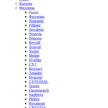
Каталог
Филлеры
Назад
Филлеры
Neuramis
Fillmed
Juvederm
Neauvia
Princess
Revofil
Teosyal
Yvoire
Meline
Hyafilia
CYJ
Коллост
Amalain
Hyacorp
CYTOSIAL
Tesoro
Euroresearch
Sardenya
Phillex
Revanesse
CRYSTAL