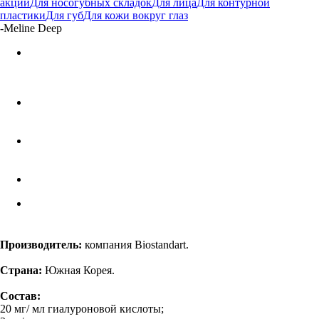
акции
Для носогубных складок
Для лица
Для контурной
пластики
Для губ
Для кожи вокруг глаз
-
Meline Deep
Производитель:
компания Biostandart.
Страна:
Южная Корея.
Состав:
20 мг/ мл гиалуроновой кислоты;