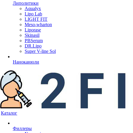
Липолитики
Aqualyx
Lipo Lab
LIGHT FIT
Meso-wharton
Liporase
Skinasil
PBSerum
DR.Lipo
Super V-line Sol
Наноканюли
Каталог
Филлеры