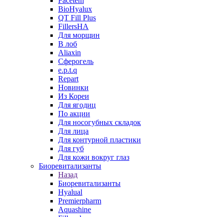
Facetem
BioHyalux
QT Fill Plus
FillersHA
Для морщин
В лоб
Aliaxin
Сферогель
e.p.t.q
Repart
Новинки
Из Кореи
Для ягодиц
По акции
Для носогубных складок
Для лица
Для контурной пластики
Для губ
Для кожи вокруг глаз
Биоревитализанты
Назад
Биоревитализанты
Hyalual
Premierpharm
Aquashine