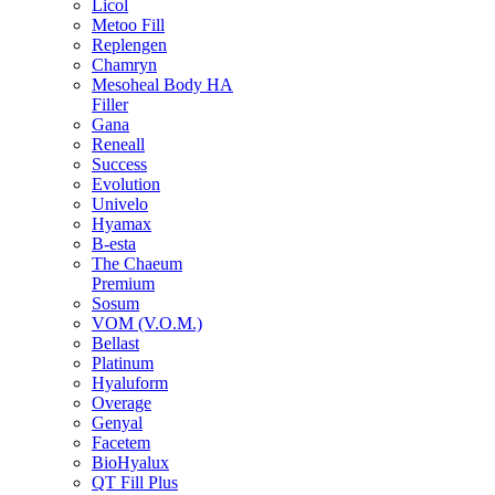
Licol
Metoo Fill
Replengen
Chamryn
Mesoheal Body HA
Filler
Gana
Reneall
Success
Evolution
Univelo
Hyamax
B-esta
The Chaeum
Premium
Sosum
VOM (V.O.M.)
Bellast
Platinum
Hyaluform
Overage
Genyal
Facetem
BioHyalux
QT Fill Plus