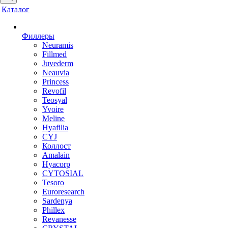
Каталог
Филлеры
Neuramis
Fillmed
Juvederm
Neauvia
Princess
Revofil
Teosyal
Yvoire
Meline
Hyafilia
CYJ
Коллост
Amalain
Hyacorp
CYTOSIAL
Tesoro
Euroresearch
Sardenya
Phillex
Revanesse