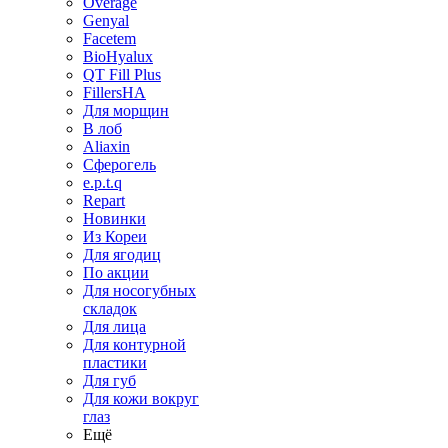
Overage
Genyal
Facetem
BioHyalux
QT Fill Plus
FillersHA
Для морщин
В лоб
Aliaxin
Сферогель
e.p.t.q
Repart
Новинки
Из Кореи
Для ягодиц
По акции
Для носогубных
складок
Для лица
Для контурной
пластики
Для губ
Для кожи вокруг
глаз
Ещё