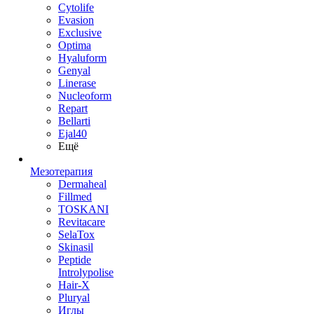
Cytolife
Evasion
Exclusive
Optima
Hyaluform
Genyal
Linerase
Nucleoform
Repart
Bellarti
Ejal40
Ещё
Мезотерапия
Dermaheal
Fillmed
TOSKANI
Revitacare
SelaTox
Skinasil
Peptide
Introlypolise
Hair-X
Pluryal
Иглы