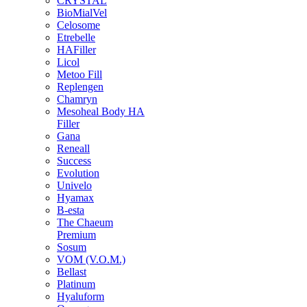
CRYSTAL
BioMialVel
Celosome
Etrebelle
HAFiller
Licol
Metoo Fill
Replengen
Chamryn
Mesoheal Body HA
Filler
Gana
Reneall
Success
Evolution
Univelo
Hyamax
B-esta
The Chaeum
Premium
Sosum
VOM (V.O.M.)
Bellast
Platinum
Hyaluform