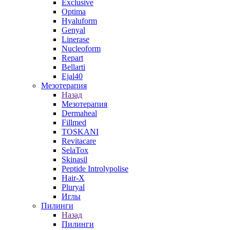
Exclusive
Optima
Hyaluform
Genyal
Linerase
Nucleoform
Repart
Bellarti
Ejal40
Мезотерапия
Назад
Мезотерапия
Dermaheal
Fillmed
TOSKANI
Revitacare
SelaTox
Skinasil
Peptide Introlypolise
Hair-X
Pluryal
Иглы
Пилинги
Назад
Пилинги