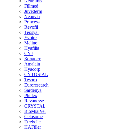
Neuramis
Fillmed
Juvederm
Neauvia
Princess
Revofil
Teosyal
Yvoire
Meline
Hyafilia
CYJ
Коллост
Amalain
Hyacorp
CYTOSIAL
Tesoro
Euroresearch
Sardenya
Phillex
Revanesse
CRYSTAL
BioMialVel
Celosome
Etrebelle
HAFiller