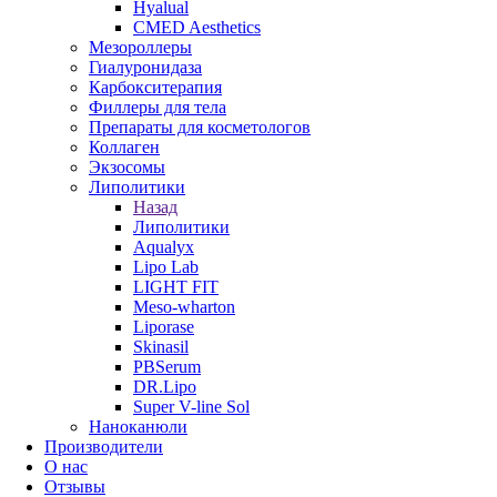
Hyalual
CMED Aesthetics
Мезороллеры
Гиалуронидаза
Карбокситерапия
Филлеры для тела
Препараты для косметологов
Коллаген
Экзосомы
Липолитики
Назад
Липолитики
Aqualyx
Lipo Lab
LIGHT FIT
Meso-wharton
Liporase
Skinasil
PBSerum
DR.Lipo
Super V-line Sol
Наноканюли
Производители
О нас
Отзывы