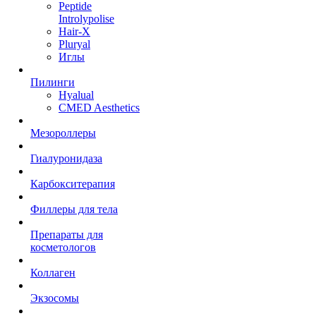
Peptide
Introlypolise
Hair-X
Pluryal
Иглы
Пилинги
Hyalual
CMED Aesthetics
Мезороллеры
Гиалуронидаза
Карбокситерапия
Филлеры для тела
Препараты для
косметологов
Коллаген
Экзосомы