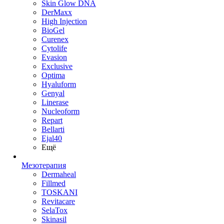
Skin Glow DNA
DerMaxx
High Injection
BioGel
Curenex
Cytolife
Evasion
Exclusive
Optima
Hyaluform
Genyal
Linerase
Nucleoform
Repart
Bellarti
Ejal40
Ещё
Мезотерапия
Dermaheal
Fillmed
TOSKANI
Revitacare
SelaTox
Skinasil