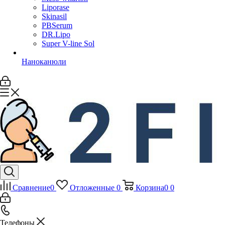
Liporase
Skinasil
PBSerum
DR.Lipo
Super V-line Sol
Наноканюли
Сравнение
0
Отложенные
0
Корзина
0
0
Телефоны