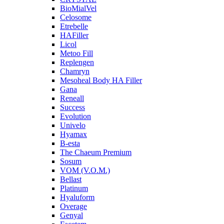
BioMialVel
Celosome
Etrebelle
HAFiller
Licol
Metoo Fill
Replengen
Chamryn
Mesoheal Body HA Filler
Gana
Reneall
Success
Evolution
Univelo
Hyamax
B-esta
The Chaeum Premium
Sosum
VOM (V.O.M.)
Bellast
Platinum
Hyaluform
Overage
Genyal