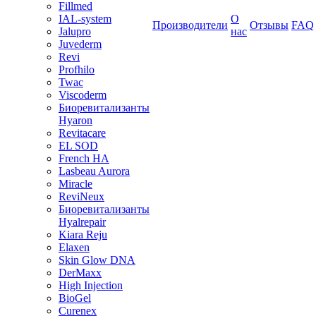
Fillmed
IAL-system
О
Производители
Отзывы
FAQ
Jalupro
нас
Juvederm
Revi
Profhilo
Twac
Viscoderm
Биоревитализанты
Hyaron
Revitacare
EL SOD
French HA
Lasbeau Aurora
Miracle
ReviNeux
Биоревитализанты
Hyalrepair
Kiara Reju
Elaxen
Skin Glow DNA
DerMaxx
High Injection
BioGel
Curenex