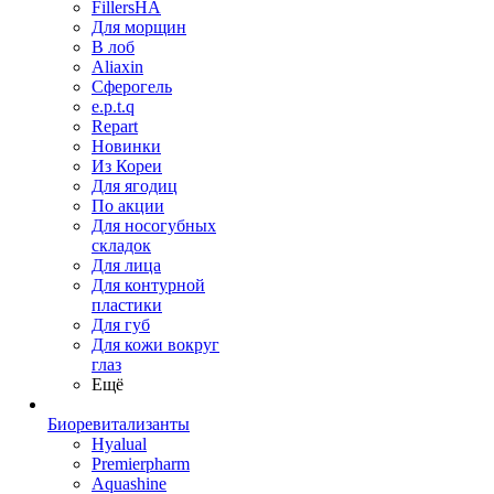
FillersHA
Для морщин
В лоб
Aliaxin
Сферогель
e.p.t.q
Repart
Новинки
Из Кореи
Для ягодиц
По акции
Для носогубных
складок
Для лица
Для контурной
пластики
Для губ
Для кожи вокруг
глаз
Ещё
Биоревитализанты
Hyalual
Premierpharm
Aquashine