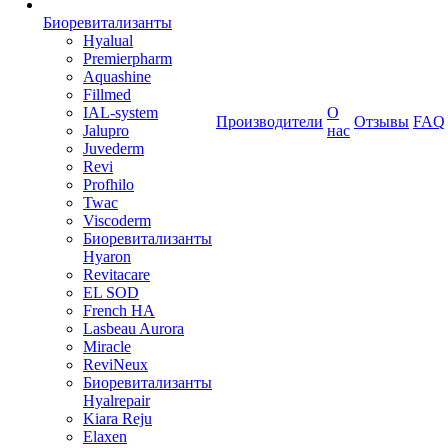
Биоревитализанты
Hyalual
Premierpharm
Aquashine
Fillmed
IAL-system
О
Производители
Отзывы
FAQ
Jalupro
нас
Juvederm
Revi
Profhilo
Twac
Viscoderm
Биоревитализанты
Hyaron
Revitacare
EL SOD
French HA
Lasbeau Aurora
Miracle
ReviNeux
Биоревитализанты
Hyalrepair
Kiara Reju
Elaxen