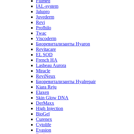
Fillmed
IAL-system
Jalupro
Juvederm
Revi
Profhilo
Twac
Viscoderm
Биоревитализанты Hyaron
Revitacare
EL SOD
French HA
Lasbeau Aurora
Miracle
ReviNeux
Биоревитализанты Hyalrepair
Kiara Reju
Elaxen
Skin Glow DNA
DerMaxx
High Injection
BioGel
Curenex
Cytolife
Evasion