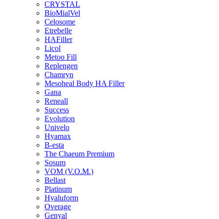
CRYSTAL
BioMialVel
Celosome
Etrebelle
HAFiller
Licol
Metoo Fill
Replengen
Chamryn
Mesoheal Body HA Filler
Gana
Reneall
Success
Evolution
Univelo
Hyamax
B-esta
The Chaeum Premium
Sosum
VOM (V.O.M.)
Bellast
Platinum
Hyaluform
Overage
Genyal