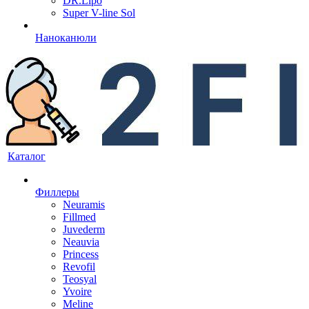
DR.Lipo
Super V-line Sol
Наноканюли
Каталог
Филлеры
Neuramis
Fillmed
Juvederm
Neauvia
Princess
Revofil
Teosyal
Yvoire
Meline