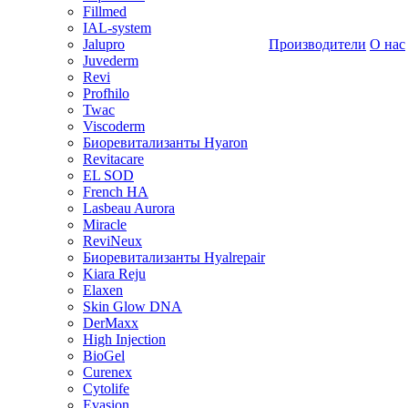
Fillmed
IAL-system
Jalupro
Производители
О нас
Juvederm
Revi
Profhilo
Twac
Viscoderm
Биоревитализанты Hyaron
Revitacare
EL SOD
French HA
Lasbeau Aurora
Miracle
ReviNeux
Биоревитализанты Hyalrepair
Kiara Reju
Elaxen
Skin Glow DNA
DerMaxx
High Injection
BioGel
Curenex
Cytolife
Evasion