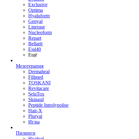
Exclusive
Optima
Hyaluform
Genyal
Linerase
Nucleoform
Repart
Bellarti
Ejal40
Ещё
Мезотерапия
Dermaheal
Fillmed
TOSKANI
Revitacare
SelaTox
Skinasil
Peptide Introlypolise
Hair-X
Pluryal
Иглы
Пилинги
Hyalual