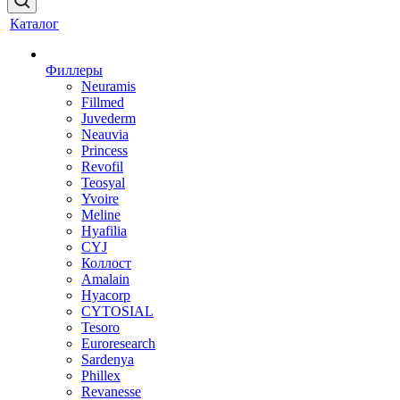
Каталог
Филлеры
Neuramis
Fillmed
Juvederm
Neauvia
Princess
Revofil
Teosyal
Yvoire
Meline
Hyafilia
CYJ
Коллост
Amalain
Hyacorp
CYTOSIAL
Tesoro
Euroresearch
Sardenya
Phillex
Revanesse