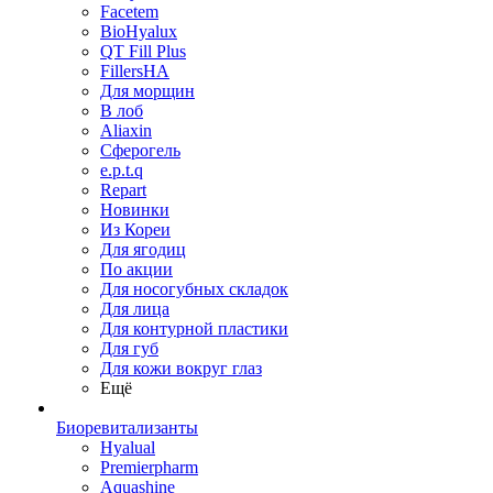
Facetem
BioHyalux
QT Fill Plus
FillersHA
Для морщин
В лоб
Aliaxin
Сферогель
e.p.t.q
Repart
Новинки
Из Кореи
Для ягодиц
По акции
Для носогубных складок
Для лица
Для контурной пластики
Для губ
Для кожи вокруг глаз
Ещё
Биоревитализанты
Hyalual
Premierpharm
Aquashine