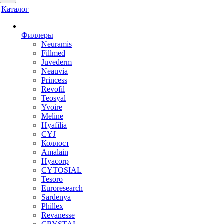
Каталог
Филлеры
Neuramis
Fillmed
Juvederm
Neauvia
Princess
Revofil
Teosyal
Yvoire
Meline
Hyafilia
CYJ
Коллост
Amalain
Hyacorp
CYTOSIAL
Tesoro
Euroresearch
Sardenya
Phillex
Revanesse