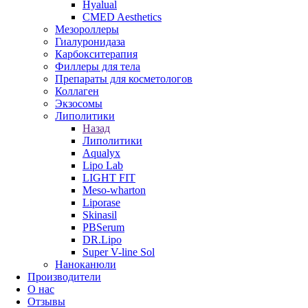
Hyalual
CMED Aesthetics
Мезороллеры
Гиалуронидаза
Карбокситерапия
Филлеры для тела
Препараты для косметологов
Коллаген
Экзосомы
Липолитики
Назад
Липолитики
Aqualyx
Lipo Lab
LIGHT FIT
Meso-wharton
Liporase
Skinasil
PBSerum
DR.Lipo
Super V-line Sol
Наноканюли
Производители
О нас
Отзывы