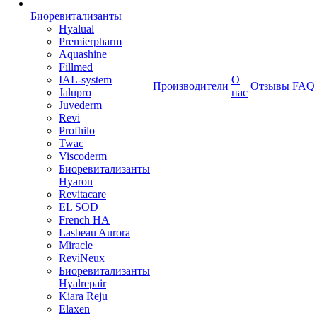
Биоревитализанты
Hyalual
Premierpharm
Aquashine
Fillmed
IAL-system
О
Производители
Отзывы
FAQ
Jalupro
нас
Juvederm
Revi
Profhilo
Twac
Viscoderm
Биоревитализанты
Hyaron
Revitacare
EL SOD
French HA
Lasbeau Aurora
Miracle
ReviNeux
Биоревитализанты
Hyalrepair
Kiara Reju
Elaxen