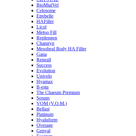
BioMialVel
Celosome
Etrebelle
HAFiller
Licol
Metoo Fill
Replengen
Chamryn
Mesoheal Body HA Filler
Gana
Reneall
Success
Evolution
Univelo
Hyamax
B-esta
The Chaeum Premium
Sosum
VOM (V.O.M.)
Bellast
Platinum
Hyaluform
Overage
Genyal