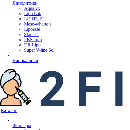
Липолитики
Aqualyx
Lipo Lab
LIGHT FIT
Meso-wharton
Liporase
Skinasil
PBSerum
DR.Lipo
Super V-line Sol
Наноканюли
Каталог
Филлеры