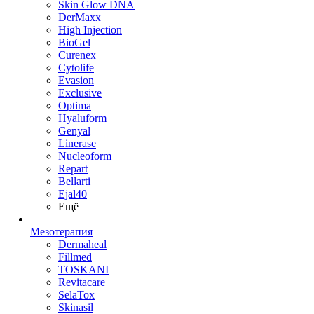
Skin Glow DNA
DerMaxx
High Injection
BioGel
Curenex
Cytolife
Evasion
Exclusive
Optima
Hyaluform
Genyal
Linerase
Nucleoform
Repart
Bellarti
Ejal40
Ещё
Мезотерапия
Dermaheal
Fillmed
TOSKANI
Revitacare
SelaTox
Skinasil