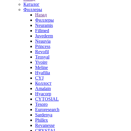
Каталог
Филлеры
Назад
Филлеры
Neuramis
Fillmed
Juvederm
Neauvia
Princess
Revofil
Teosyal
Yvoire
Meline
Hyafilia
CYJ
Коллост
Amalain
Hyacorp
CYTOSIAL
Tesoro
Euroresearch
Sardenya
Phillex
Revanesse
CRYSTAL