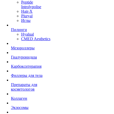
Peptide
Introlypolise
Hair-X
Pluryal
Иглы
Пилинги
Hyalual
CMED Aesthetics
Мезороллеры
Гиалуронидаза
Карбокситерапия
Филлеры для тела
Препараты для
косметологов
Коллаген
Экзосомы