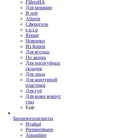
FillersHA
Для морщин
В лоб
Aliaxin
Сферогель
e.p.t.q
Repart
Новинки
Из Кореи
Для ягодиц
По акции
Для носогубных
складок
Для лица
Для контурной
пластики
Для губ
Для кожи вокруг
глаз
Ещё
Биоревитализанты
Hyalual
Premierpharm
Aquashine