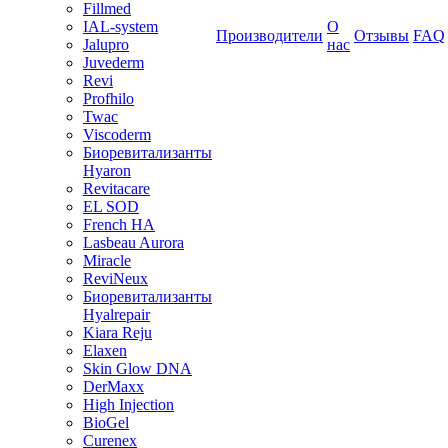
Fillmed
IAL-system
О
Производители
Отзывы
FAQ
Jalupro
нас
Juvederm
Revi
Profhilo
Twac
Viscoderm
Биоревитализанты
Hyaron
Revitacare
EL SOD
French HA
Lasbeau Aurora
Miracle
ReviNeux
Биоревитализанты
Hyalrepair
Kiara Reju
Elaxen
Skin Glow DNA
DerMaxx
High Injection
BioGel
Curenex