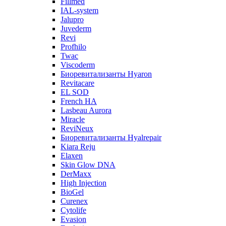
Fillmed
IAL-system
Jalupro
Juvederm
Revi
Profhilo
Twac
Viscoderm
Биоревитализанты Hyaron
Revitacare
EL SOD
French HA
Lasbeau Aurora
Miracle
ReviNeux
Биоревитализанты Hyalrepair
Kiara Reju
Elaxen
Skin Glow DNA
DerMaxx
High Injection
BioGel
Curenex
Cytolife
Evasion