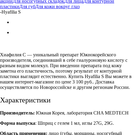
акции
Для носогубных складок
Для лица
Для контурной
пластики
Для губ
Для кожи вокруг глаз
-
Hyafilia S
Хиафилия С — уникальный препарат Южнокорейского
производителя, соединивший в себе гиалуроновую кислоту с
разным видом молекул. При введении препарата под кожу
заметна его пластичность, поэтому результат от контурной
пластики выглядит естественно. Купить Hyafilia S Вы можете в
нашем интернет-магазине по цене 3 100 руб.. Доставка
осуществляется по Новороссийске и другим регионам России.
Характеристики
Производитель:
Южная Корея, лаборатория CHA MEDTECH
Форма выпуска
: Шприц с гелем 1 мл, иглы 27G, 29G.
Область применения:
лицо (губы, морщины, носогубный