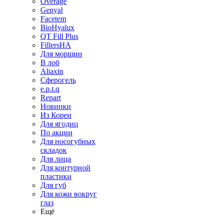
Overage
Genyal
Facetem
BioHyalux
QT Fill Plus
FillersHA
Для морщин
В лоб
Aliaxin
Сферогель
e.p.t.q
Repart
Новинки
Из Кореи
Для ягодиц
По акции
Для носогубных
складок
Для лица
Для контурной
пластики
Для губ
Для кожи вокруг
глаз
Ещё