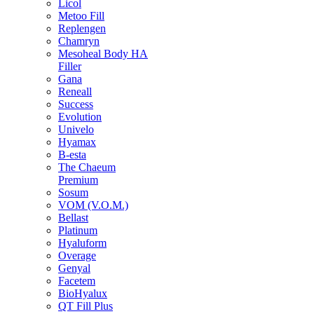
Licol
Metoo Fill
Replengen
Chamryn
Mesoheal Body HA
Filler
Gana
Reneall
Success
Evolution
Univelo
Hyamax
B-esta
The Chaeum
Premium
Sosum
VOM (V.O.M.)
Bellast
Platinum
Hyaluform
Overage
Genyal
Facetem
BioHyalux
QT Fill Plus