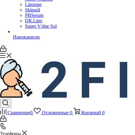
Liporase
Skinasil
PBSerum
DR.Lipo
Super V-line Sol
Наноканюли
Сравнение
0
Отложенные
0
Корзина
0
0
Телефоны