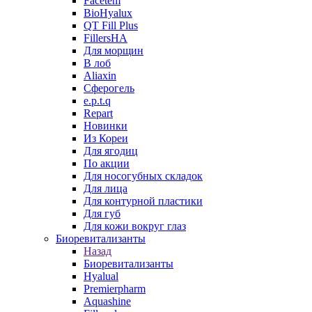
Facetem
BioHyalux
QT Fill Plus
FillersHA
Для морщин
В лоб
Aliaxin
Сферогель
e.p.t.q
Repart
Новинки
Из Кореи
Для ягодиц
По акции
Для носогубных складок
Для лица
Для контурной пластики
Для губ
Для кожи вокруг глаз
Биоревитализанты
Назад
Биоревитализанты
Hyalual
Premierpharm
Aquashine