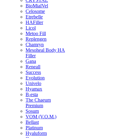
CRYSTAL
BioMialVel
Celosome
Etrebelle
HAFiller
Licol
Metoo Fill
Replengen
Chamryn
Mesoheal Body HA
Filler
Gana
Reneall
Success
Evolution
Univelo
Hyamax
B-esta
The Chaeum
Premium
Sosum
VOM (V.O.M.)
Bellast
Platinum
Hyaluform