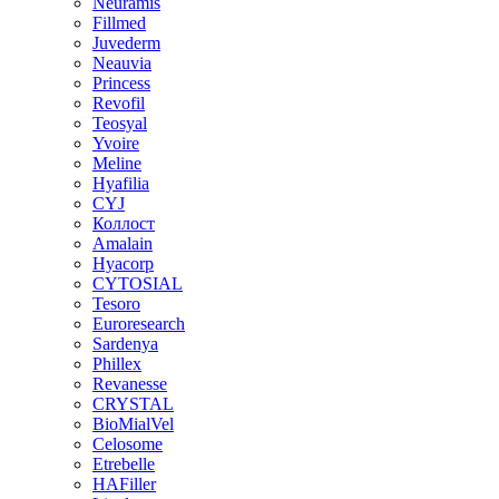
Neuramis
Fillmed
Juvederm
Neauvia
Princess
Revofil
Teosyal
Yvoire
Meline
Hyafilia
CYJ
Коллост
Amalain
Hyacorp
CYTOSIAL
Tesoro
Euroresearch
Sardenya
Phillex
Revanesse
CRYSTAL
BioMialVel
Celosome
Etrebelle
HAFiller