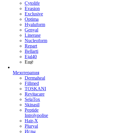
Cytolife
Evasion
Exclusive
Optima
Hyaluform
Genyal
Linerase
Nucleoform
Repart
Bellarti
Ejal40
Ещё
Мезотерапия
Dermaheal
Fillmed
TOSKANI
Revitacare
SelaTox
Skinasil
Peptide
Introlypolise
Hair-X
Pluryal
Иглы