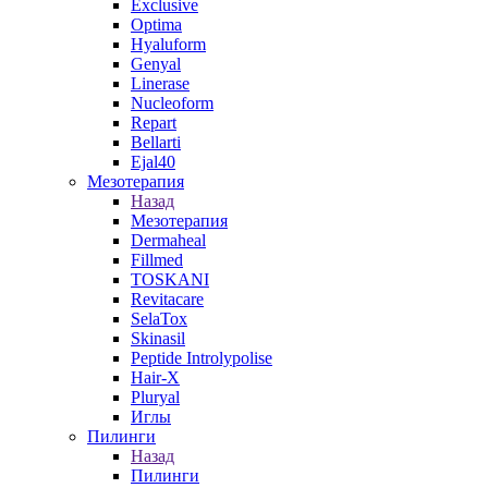
Exclusive
Optima
Hyaluform
Genyal
Linerase
Nucleoform
Repart
Bellarti
Ejal40
Мезотерапия
Назад
Мезотерапия
Dermaheal
Fillmed
TOSKANI
Revitacare
SelaTox
Skinasil
Peptide Introlypolise
Hair-X
Pluryal
Иглы
Пилинги
Назад
Пилинги