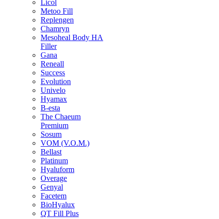
Licol
Metoo Fill
Replengen
Chamryn
Mesoheal Body HA
Filler
Gana
Reneall
Success
Evolution
Univelo
Hyamax
B-esta
The Chaeum
Premium
Sosum
VOM (V.O.M.)
Bellast
Platinum
Hyaluform
Overage
Genyal
Facetem
BioHyalux
QT Fill Plus