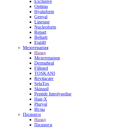
Exclusive
Optima
Hyaluform
Genyal
Linerase
Nucleoform
Repart
Bellarti
Ejal40
Мезотерапия
Назад
Мезотерапия
Dermaheal
Fillmed
TOSKANI
Revitacare
SelaTox
Skinasil
Peptide Introlypolise
Hair-X
Pluryal
Иглы
Пилинги
Назад
Пилинги