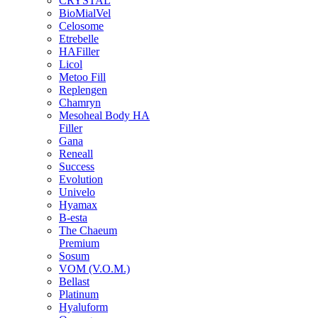
CRYSTAL
BioMialVel
Celosome
Etrebelle
HAFiller
Licol
Metoo Fill
Replengen
Chamryn
Mesoheal Body HA
Filler
Gana
Reneall
Success
Evolution
Univelo
Hyamax
B-esta
The Chaeum
Premium
Sosum
VOM (V.O.M.)
Bellast
Platinum
Hyaluform