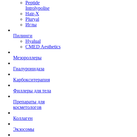
Peptide
Introlypolise
Hair-X
Pluryal
Иглы
Пилинги
Hyalual
CMED Aesthetics
Мезороллеры
Гиалуронидаза
Карбокситерапия
Филлеры для тела
Препараты для
косметологов
Коллаген
Экзосомы