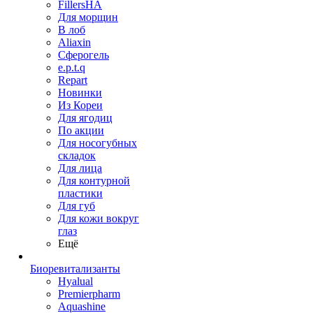
FillersHA
Для морщин
В лоб
Aliaxin
Сферогель
e.p.t.q
Repart
Новинки
Из Кореи
Для ягодиц
По акции
Для носогубных
складок
Для лица
Для контурной
пластики
Для губ
Для кожи вокруг
глаз
Ещё
Биоревитализанты
Hyalual
Premierpharm
Aquashine