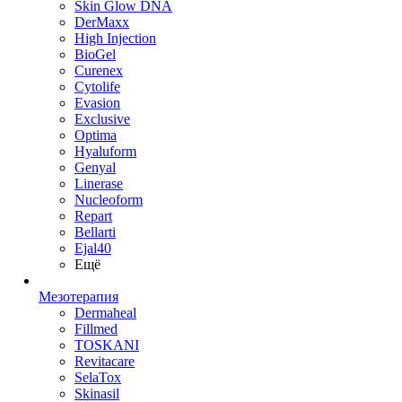
Skin Glow DNA
DerMaxx
High Injection
BioGel
Curenex
Cytolife
Evasion
Exclusive
Optima
Hyaluform
Genyal
Linerase
Nucleoform
Repart
Bellarti
Ejal40
Ещё
Мезотерапия
Dermaheal
Fillmed
TOSKANI
Revitacare
SelaTox
Skinasil