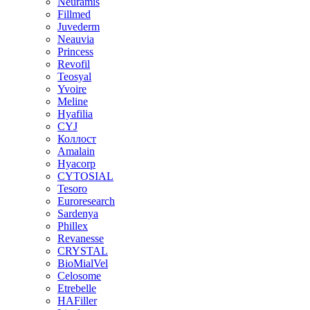
Neuramis
Fillmed
Juvederm
Neauvia
Princess
Revofil
Teosyal
Yvoire
Meline
Hyafilia
CYJ
Коллост
Amalain
Hyacorp
CYTOSIAL
Tesoro
Euroresearch
Sardenya
Phillex
Revanesse
CRYSTAL
BioMialVel
Celosome
Etrebelle
HAFiller