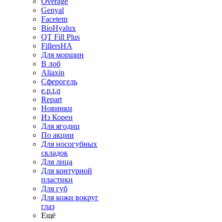
Overage
Genyal
Facetem
BioHyalux
QT Fill Plus
FillersHA
Для морщин
В лоб
Aliaxin
Сферогель
e.p.t.q
Repart
Новинки
Из Кореи
Для ягодиц
По акции
Для носогубных
складок
Для лица
Для контурной
пластики
Для губ
Для кожи вокруг
глаз
Ещё