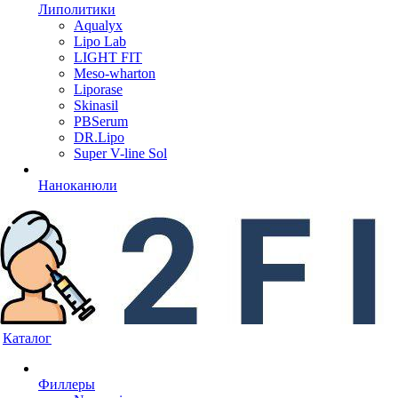
Липолитики
Aqualyx
Lipo Lab
LIGHT FIT
Meso-wharton
Liporase
Skinasil
PBSerum
DR.Lipo
Super V-line Sol
Наноканюли
Каталог
Филлеры