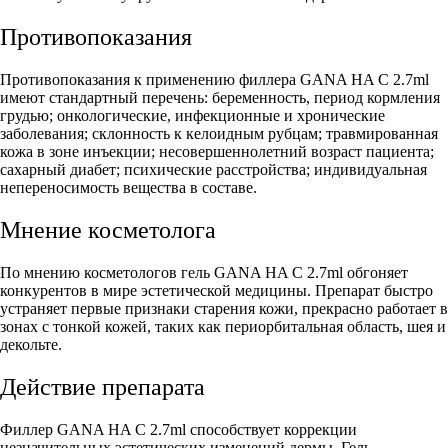
Противопоказания
Противопоказания к применению филлера GANA HA С 2.7ml
имеют стандартный перечень: беременность, период кормления
грудью; онкологические, инфекционные и хронические
заболевания; склонность к келоидным рубцам; травмированная
кожа в зоне инъекции; несовершеннолетний возраст пациента;
сахарный диабет; психические расстройства; индивидуальная
непереносимость вещества в составе.
Мнение косметолога
По мнению косметологов гель GANA HA С 2.7ml обгоняет
конкурентов в мире эстетической медицины. Препарат быстро
устраняет первые признаки старения кожи, прекрасно работает в
зонах с тонкой кожей, таких как периорбитальная область, шея и
декольте.
Действие препарата
Филлер GANA HA С 2.7ml способствует коррекции
незначительных эстетических изменений дермы. Гель