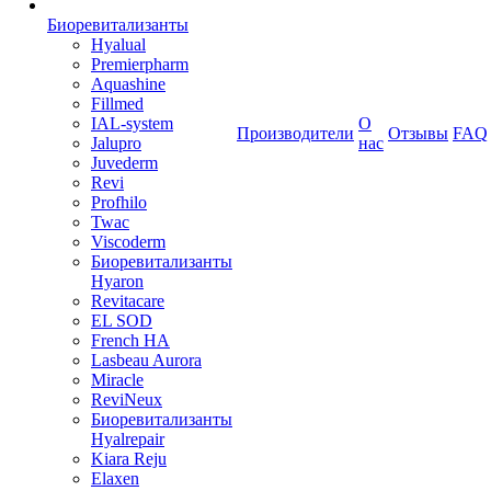
Биоревитализанты
Hyalual
Premierpharm
Aquashine
Fillmed
IAL-system
О
Производители
Отзывы
FAQ
Jalupro
нас
Juvederm
Revi
Profhilo
Twac
Viscoderm
Биоревитализанты
Hyaron
Revitacare
EL SOD
French HA
Lasbeau Aurora
Miracle
ReviNeux
Биоревитализанты
Hyalrepair
Kiara Reju
Elaxen