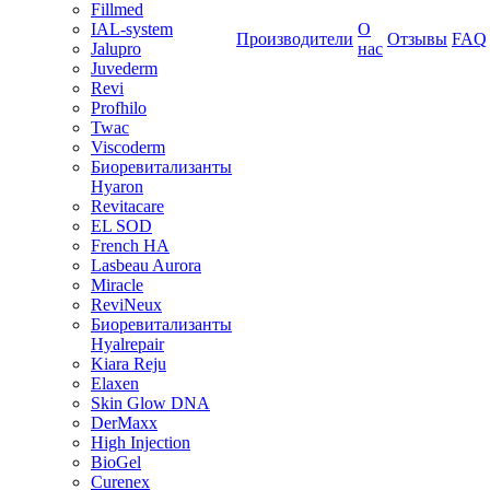
Fillmed
IAL-system
О
Производители
Отзывы
FAQ
Jalupro
нас
Juvederm
Revi
Profhilo
Twac
Viscoderm
Биоревитализанты
Hyaron
Revitacare
EL SOD
French HA
Lasbeau Aurora
Miracle
ReviNeux
Биоревитализанты
Hyalrepair
Kiara Reju
Elaxen
Skin Glow DNA
DerMaxx
High Injection
BioGel
Curenex