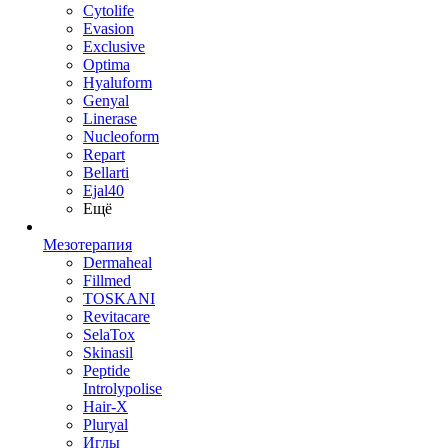
Cytolife
Evasion
Exclusive
Optima
Hyaluform
Genyal
Linerase
Nucleoform
Repart
Bellarti
Ejal40
Ещё
Мезотерапия
Dermaheal
Fillmed
TOSKANI
Revitacare
SelaTox
Skinasil
Peptide
Introlypolise
Hair-X
Pluryal
Иглы