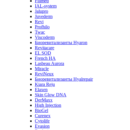
Fillmed
IAL-system
Jalupro
Juvederm
Revi
Profhilo
Twac
Viscoderm
Биоревитализанты Hyaron
Revitacare
EL SOD
French HA
Lasbeau Aurora
Miracle
ReviNeux
Биоревитализанты Hyalrepair
Kiara Reju
Elaxen
Skin Glow DNA
DerMaxx
High Injection
BioGel
Curenex
Cytolife
Evasion