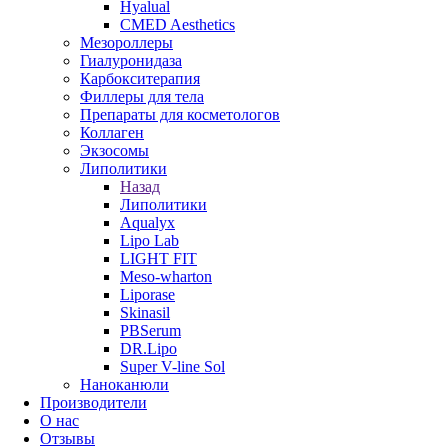
Hyalual
CMED Aesthetics
Мезороллеры
Гиалуронидаза
Карбокситерапия
Филлеры для тела
Препараты для косметологов
Коллаген
Экзосомы
Липолитики
Назад
Липолитики
Aqualyx
Lipo Lab
LIGHT FIT
Meso-wharton
Liporase
Skinasil
PBSerum
DR.Lipo
Super V-line Sol
Наноканюли
Производители
О нас
Отзывы