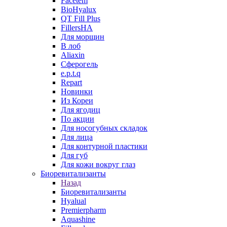
Facetem
BioHyalux
QT Fill Plus
FillersHA
Для морщин
В лоб
Aliaxin
Сферогель
e.p.t.q
Repart
Новинки
Из Кореи
Для ягодиц
По акции
Для носогубных складок
Для лица
Для контурной пластики
Для губ
Для кожи вокруг глаз
Биоревитализанты
Назад
Биоревитализанты
Hyalual
Premierpharm
Aquashine