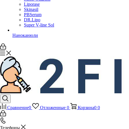
Liporase
Skinasil
PBSerum
DR.Lipo
Super V-line Sol
Наноканюли
Сравнение
0
Отложенные
0
Корзина
0
0
Телефоны