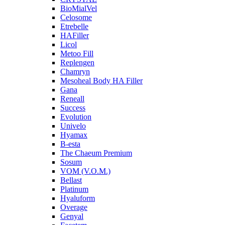
BioMialVel
Celosome
Etrebelle
HAFiller
Licol
Metoo Fill
Replengen
Chamryn
Mesoheal Body HA Filler
Gana
Reneall
Success
Evolution
Univelo
Hyamax
B-esta
The Chaeum Premium
Sosum
VOM (V.O.M.)
Bellast
Platinum
Hyaluform
Overage
Genyal