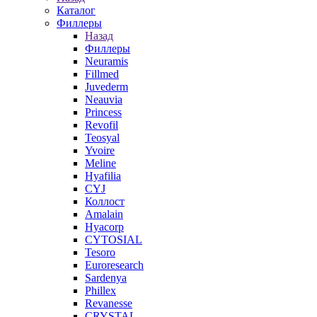
Каталог
Филлеры
Назад
Филлеры
Neuramis
Fillmed
Juvederm
Neauvia
Princess
Revofil
Teosyal
Yvoire
Meline
Hyafilia
CYJ
Коллост
Amalain
Hyacorp
CYTOSIAL
Tesoro
Euroresearch
Sardenya
Phillex
Revanesse
CRYSTAL