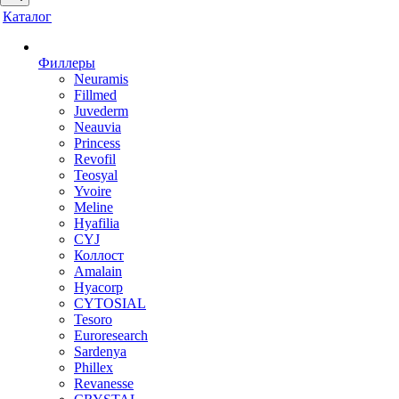
Каталог
Филлеры
Neuramis
Fillmed
Juvederm
Neauvia
Princess
Revofil
Teosyal
Yvoire
Meline
Hyafilia
CYJ
Коллост
Amalain
Hyacorp
CYTOSIAL
Tesoro
Euroresearch
Sardenya
Phillex
Revanesse