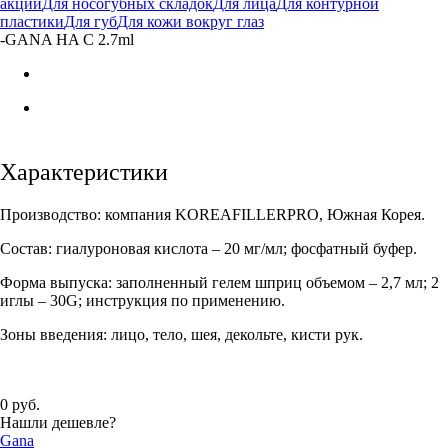
акции
Для носогубных складок
Для лица
Для контурной
пластики
Для губ
Для кожи вокруг глаз
-
GANA HA С 2.7ml
Характеристики
Производство: компания KOREAFILLERPRO, Южная Корея.
Состав: гиалуроновая кислота – 20 мг/мл; фосфатный буфер.
Форма выпуска: заполненный гелем шприц объемом – 2,7 мл; 2
иглы – 30G; инструкция по применению.
Зоны введения: лицо, тело, шея, декольте, кисти рук.
0 руб.
Нашли дешевле?
Gana