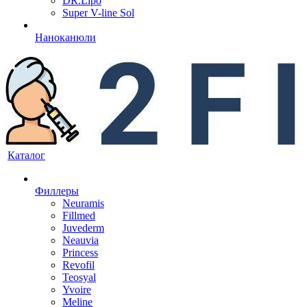
DR.Lipo
Super V-line Sol
Наноканюли
Каталог
Филлеры
Neuramis
Fillmed
Juvederm
Neauvia
Princess
Revofil
Teosyal
Yvoire
Meline