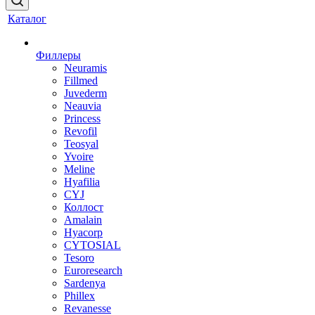
Каталог
Филлеры
Neuramis
Fillmed
Juvederm
Neauvia
Princess
Revofil
Teosyal
Yvoire
Meline
Hyafilia
CYJ
Коллост
Amalain
Hyacorp
CYTOSIAL
Tesoro
Euroresearch
Sardenya
Phillex
Revanesse