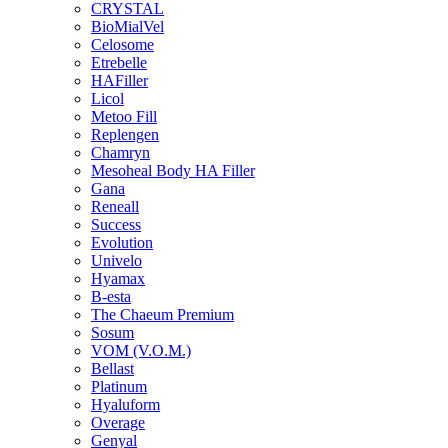
CRYSTAL
BioMialVel
Celosome
Etrebelle
HAFiller
Licol
Metoo Fill
Replengen
Chamryn
Mesoheal Body HA Filler
Gana
Reneall
Success
Evolution
Univelo
Hyamax
B-esta
The Chaeum Premium
Sosum
VOM (V.O.M.)
Bellast
Platinum
Hyaluform
Overage
Genyal