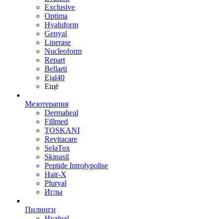
Exclusive
Optima
Hyaluform
Genyal
Linerase
Nucleoform
Repart
Bellarti
Ejal40
Ещё
Мезотерапия
Dermaheal
Fillmed
TOSKANI
Revitacare
SelaTox
Skinasil
Peptide Introlypolise
Hair-X
Pluryal
Иглы
Пилинги
Hyalual