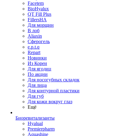
Facetem
BioHyalux
QT Fill Plus
FillersHA
Для морщин
В лоб
Aliaxin
Сферогель
e.p.t.q
Repart
Новинки
Из Кореи
Для ягодиц
По акции
Для носогубных складок
Для лица
Для контурной пластики
Для губ
Для кожи вокруг глаз
Ещё
Биоревитализанты
Hyalual
Premierpharm
Aquashine