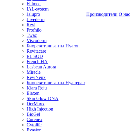
Fillmed
IAL-system
Jalupro
Производители
О нас
Juvederm
Revi
Profhilo
Twac
Viscoderm
Биоревитализанты Hyaron
Revitacare
EL SOD
French HA
Lasbeau Aurora
Miracle
ReviNeux
Биоревитализанты Hyalrepair
Kiara Reju
Elaxen
Skin Glow DNA
DerMaxx
High Injection
BioGel
Curenex
Cytolife
Evasion