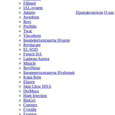
Fillmed
IAL-system
Jalupro
Производители
О нас
Juvederm
Revi
Profhilo
Twac
Viscoderm
Биоревитализанты Hyaron
Revitacare
EL SOD
French HA
Lasbeau Aurora
Miracle
ReviNeux
Биоревитализанты Hyalrepair
Kiara Reju
Elaxen
Skin Glow DNA
DerMaxx
High Injection
BioGel
Curenex
Cytolife
Evasion