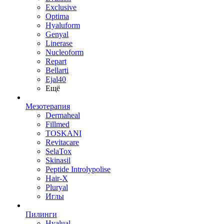
Exclusive
Optima
Hyaluform
Genyal
Linerase
Nucleoform
Repart
Bellarti
Ejal40
Ещё
Мезотерапия
Dermaheal
Fillmed
TOSKANI
Revitacare
SelaTox
Skinasil
Peptide Introlypolise
Hair-X
Pluryal
Иглы
Пилинги
Hyalual