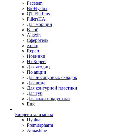
Facetem
BioHyalux
QT Fill Plus
FillersHA
Для морщин
В лоб
Aliaxin
Сферогель
e.p.t.q
Repart
Новинки
Из Кореи
Для ягодиц
По акции
Для носогубных складок
Для лица
Для контурной пластики
Для губ
Для кожи вокруг глаз
Ещё
Биоревитализанты
Hyalual
Premierpharm
Aquashine