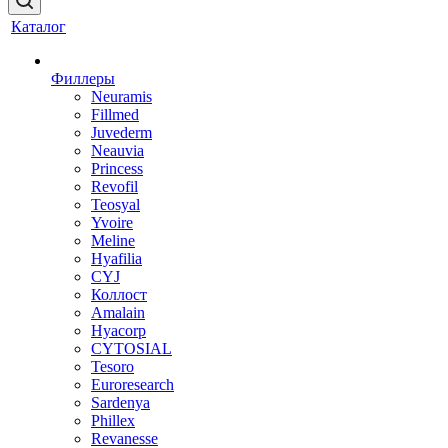
Каталог
Филлеры
Neuramis
Fillmed
Juvederm
Neauvia
Princess
Revofil
Teosyal
Yvoire
Meline
Hyafilia
CYJ
Коллост
Amalain
Hyacorp
CYTOSIAL
Tesoro
Euroresearch
Sardenya
Phillex
Revanesse