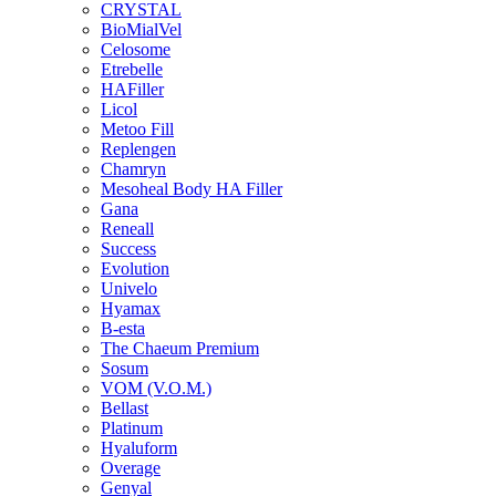
CRYSTAL
BioMialVel
Celosome
Etrebelle
HAFiller
Licol
Metoo Fill
Replengen
Chamryn
Mesoheal Body HA Filler
Gana
Reneall
Success
Evolution
Univelo
Hyamax
B-esta
The Chaeum Premium
Sosum
VOM (V.O.M.)
Bellast
Platinum
Hyaluform
Overage
Genyal