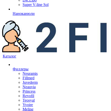
DR.Lipo
Super V-line Sol
Наноканюли
Каталог
Филлеры
Neuramis
Fillmed
Juvederm
Neauvia
Princess
Revofil
Teosyal
Yvoire
Meline