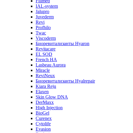
Fillmed
IAL-system
Jalupro
Juvederm
Revi
Profhilo
Twac
Viscoderm
Биоревитализанты Hyaron
Revitacare
EL SOD
French HA
Lasbeau Aurora
Miracle
ReviNeux
Биоревитализанты Hyalrepair
Kiara Reju
Elaxen
Skin Glow DNA
DerMaxx
High Injection
BioGel
Curenex
Cytolife
Evasion