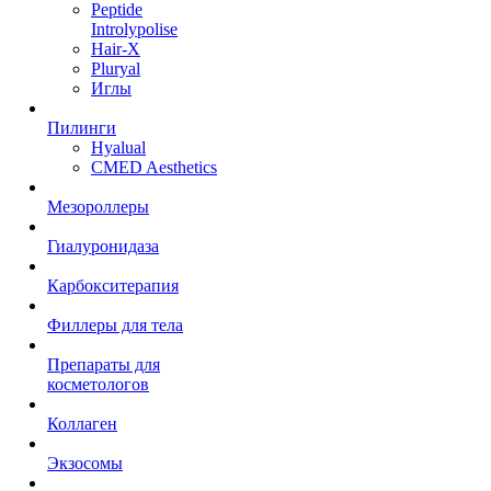
Peptide
Introlypolise
Hair-X
Pluryal
Иглы
Пилинги
Hyalual
CMED Aesthetics
Мезороллеры
Гиалуронидаза
Карбокситерапия
Филлеры для тела
Препараты для
косметологов
Коллаген
Экзосомы