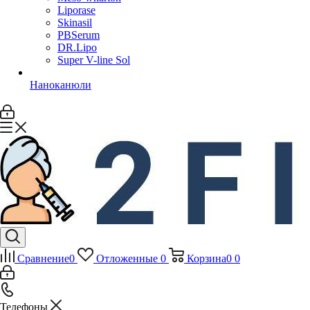
Liporase
Skinasil
PBSerum
DR.Lipo
Super V-line Sol
Наноканюли
Сравнение
0
Отложенные
0
Корзина
0
0
Телефоны