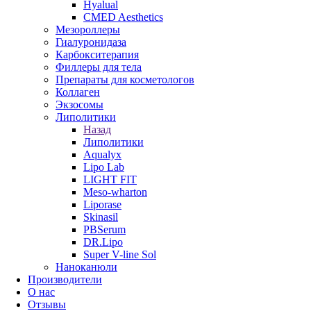
Hyalual
CMED Aesthetics
Мезороллеры
Гиалуронидаза
Карбокситерапия
Филлеры для тела
Препараты для косметологов
Коллаген
Экзосомы
Липолитики
Назад
Липолитики
Aqualyx
Lipo Lab
LIGHT FIT
Meso-wharton
Liporase
Skinasil
PBSerum
DR.Lipo
Super V-line Sol
Наноканюли
Производители
О нас
Отзывы