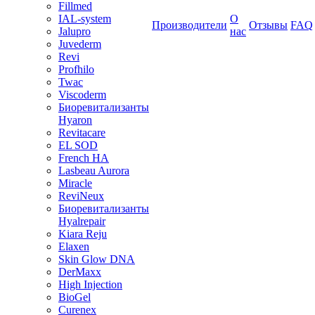
Fillmed
IAL-system
О
Производители
Отзывы
FAQ
Jalupro
нас
Juvederm
Revi
Profhilo
Twac
Viscoderm
Биоревитализанты
Hyaron
Revitacare
EL SOD
French HA
Lasbeau Aurora
Miracle
ReviNeux
Биоревитализанты
Hyalrepair
Kiara Reju
Elaxen
Skin Glow DNA
DerMaxx
High Injection
BioGel
Curenex