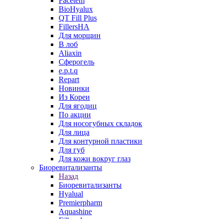
Facetem
BioHyalux
QT Fill Plus
FillersHA
Для морщин
В лоб
Aliaxin
Сферогель
e.p.t.q
Repart
Новинки
Из Кореи
Для ягодиц
По акции
Для носогубных складок
Для лица
Для контурной пластики
Для губ
Для кожи вокруг глаз
Биоревитализанты
Назад
Биоревитализанты
Hyalual
Premierpharm
Aquashine