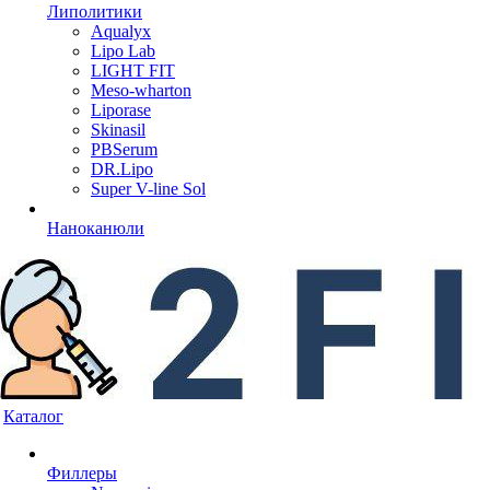
Липолитики
Aqualyx
Lipo Lab
LIGHT FIT
Meso-wharton
Liporase
Skinasil
PBSerum
DR.Lipo
Super V-line Sol
Наноканюли
Каталог
Филлеры