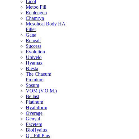
Licol
Metoo Fill
Replengen
Chamryn
Mesoheal Body HA
Filler
Gana
Reneall
Success
Evolution
Univelo
Hyamax
B-esta
The Chaeum
Premium
Sosum
VOM (V.O.M.)
Bellast
Platinum
Hyaluform
Overage
Genyal
Facetem
BioHyalux
QT Fill Plus