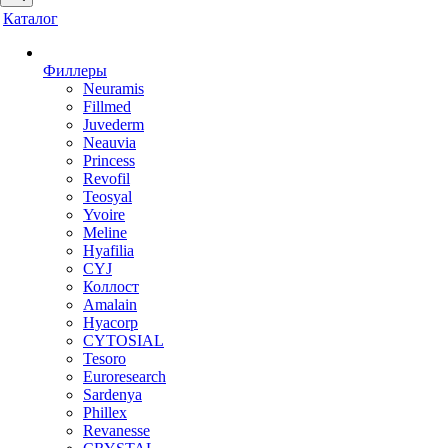
Каталог
Филлеры
Neuramis
Fillmed
Juvederm
Neauvia
Princess
Revofil
Teosyal
Yvoire
Meline
Hyafilia
CYJ
Коллост
Amalain
Hyacorp
CYTOSIAL
Tesoro
Euroresearch
Sardenya
Phillex
Revanesse