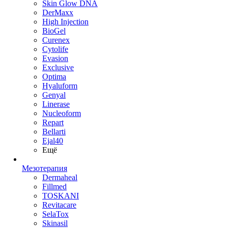
Skin Glow DNA
DerMaxx
High Injection
BioGel
Curenex
Cytolife
Evasion
Exclusive
Optima
Hyaluform
Genyal
Linerase
Nucleoform
Repart
Bellarti
Ejal40
Ещё
Мезотерапия
Dermaheal
Fillmed
TOSKANI
Revitacare
SelaTox
Skinasil