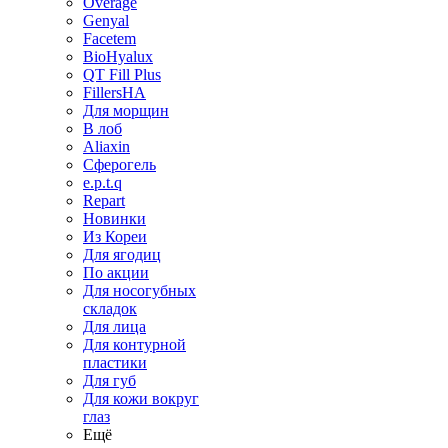
Overage
Genyal
Facetem
BioHyalux
QT Fill Plus
FillersHA
Для морщин
В лоб
Aliaxin
Сферогель
e.p.t.q
Repart
Новинки
Из Кореи
Для ягодиц
По акции
Для носогубных
складок
Для лица
Для контурной
пластики
Для губ
Для кожи вокруг
глаз
Ещё