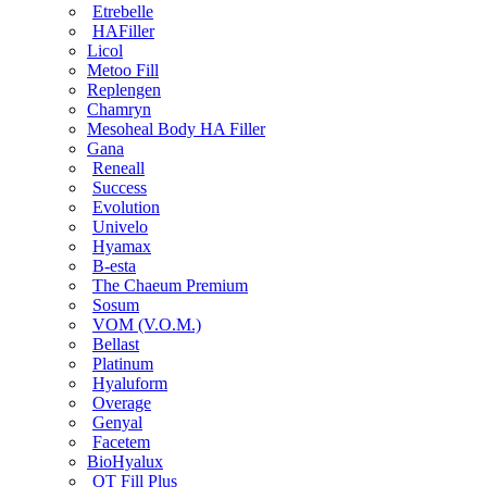
Etrebelle
HAFiller
Licol
Metoo Fill
Replengen
Chamryn
Mesoheal Body HA Filler
Gana
Reneall
Success
Evolution
Univelo
Hyamax
B-esta
The Chaeum Premium
Sosum
VOM (V.O.M.)
Bellast
Platinum
Hyaluform
Overage
Genyal
Facetem
BioHyalux
QT Fill Plus