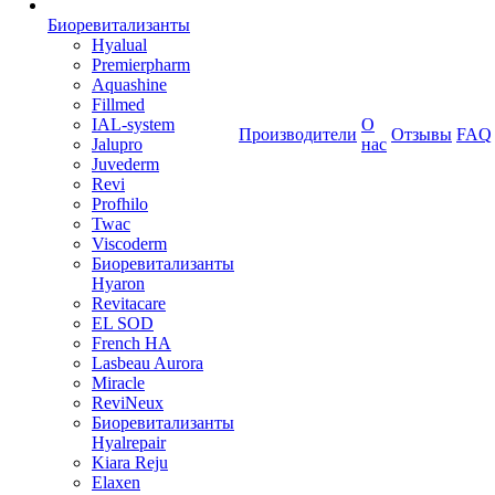
Биоревитализанты
Hyalual
Premierpharm
Aquashine
Fillmed
IAL-system
О
Производители
Отзывы
FAQ
Jalupro
нас
Juvederm
Revi
Profhilo
Twac
Viscoderm
Биоревитализанты
Hyaron
Revitacare
EL SOD
French HA
Lasbeau Aurora
Miracle
ReviNeux
Биоревитализанты
Hyalrepair
Kiara Reju
Elaxen