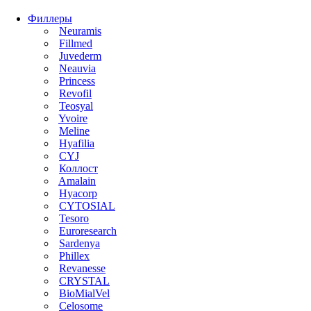
Филлеры
Neuramis
Fillmed
Juvederm
Neauvia
Princess
Revofil
Teosyal
Yvoire
Meline
Hyafilia
CYJ
Коллост
Amalain
Hyacorp
CYTOSIAL
Tesoro
Euroresearch
Sardenya
Phillex
Revanesse
CRYSTAL
BioMialVel
Celosome