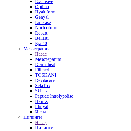
Exclusive
Optima
Hyaluform
Genyal
Linerase
Nucleoform
Repart
Bellarti
Ejal40
Мезотерапия
Назад
Мезотерапия
Dermaheal
Fillmed
TOSKANI
Revitacare
SelaTox
Skinasil
Peptide Introlypolise
Hair-X
Pluryal
Иглы
Пилинги
Назад
Пилинги