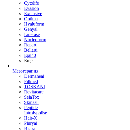
Cytolife
Evasion
Exclusive
Optima
Hyaluform
Genyal
Linerase
Nucleoform
Repart
Bellarti
Ejal40
Ещё
Мезотерапия
Dermaheal
Fillmed
TOSKANI
Revitacare
SelaTox
Skinasil
Peptide
Introlypolise
Hair-X
Pluryal
Иглы