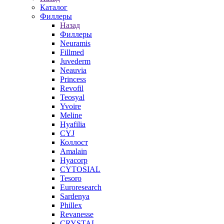
Каталог
Филлеры
Назад
Филлеры
Neuramis
Fillmed
Juvederm
Neauvia
Princess
Revofil
Teosyal
Yvoire
Meline
Hyafilia
CYJ
Коллост
Amalain
Hyacorp
CYTOSIAL
Tesoro
Euroresearch
Sardenya
Phillex
Revanesse
CRYSTAL