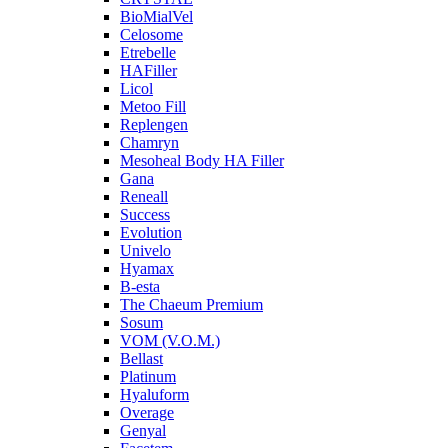
BioMialVel
Celosome
Etrebelle
HAFiller
Licol
Metoo Fill
Replengen
Chamryn
Mesoheal Body HA Filler
Gana
Reneall
Success
Evolution
Univelo
Hyamax
B-esta
The Chaeum Premium
Sosum
VOM (V.O.M.)
Bellast
Platinum
Hyaluform
Overage
Genyal