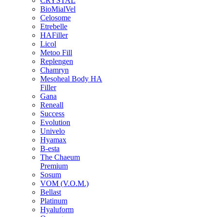
CRYSTAL
BioMialVel
Celosome
Etrebelle
HAFiller
Licol
Metoo Fill
Replengen
Chamryn
Mesoheal Body HA
Filler
Gana
Reneall
Success
Evolution
Univelo
Hyamax
B-esta
The Chaeum
Premium
Sosum
VOM (V.O.M.)
Bellast
Platinum
Hyaluform