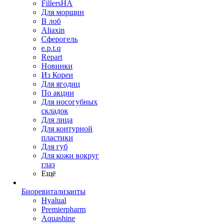
FillersHA
Для морщин
В лоб
Aliaxin
Сферогель
e.p.t.q
Repart
Новинки
Из Кореи
Для ягодиц
По акции
Для носогубных
складок
Для лица
Для контурной
пластики
Для губ
Для кожи вокруг
глаз
Ещё
Биоревитализанты
Hyalual
Premierpharm
Aquashine