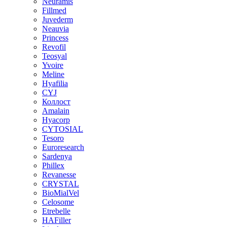
Neuramis
Fillmed
Juvederm
Neauvia
Princess
Revofil
Teosyal
Yvoire
Meline
Hyafilia
CYJ
Коллост
Amalain
Hyacorp
CYTOSIAL
Tesoro
Euroresearch
Sardenya
Phillex
Revanesse
CRYSTAL
BioMialVel
Celosome
Etrebelle
HAFiller