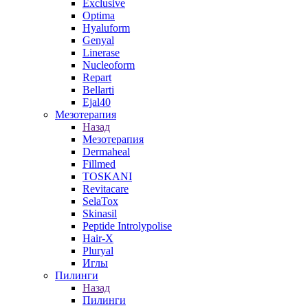
Exclusive
Optima
Hyaluform
Genyal
Linerase
Nucleoform
Repart
Bellarti
Ejal40
Мезотерапия
Назад
Мезотерапия
Dermaheal
Fillmed
TOSKANI
Revitacare
SelaTox
Skinasil
Peptide Introlypolise
Hair-X
Pluryal
Иглы
Пилинги
Назад
Пилинги