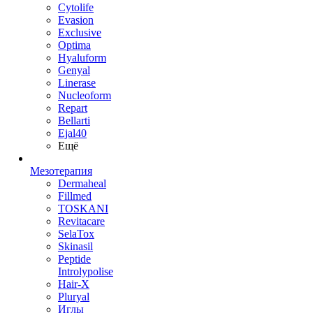
Cytolife
Evasion
Exclusive
Optima
Hyaluform
Genyal
Linerase
Nucleoform
Repart
Bellarti
Ejal40
Ещё
Мезотерапия
Dermaheal
Fillmed
TOSKANI
Revitacare
SelaTox
Skinasil
Peptide
Introlypolise
Hair-X
Pluryal
Иглы