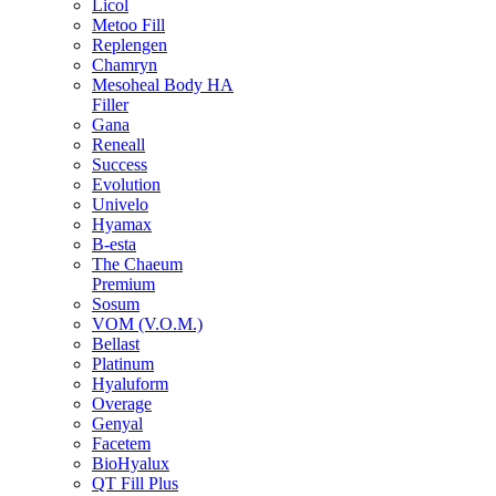
Licol
Metoo Fill
Replengen
Chamryn
Mesoheal Body HA
Filler
Gana
Reneall
Success
Evolution
Univelo
Hyamax
B-esta
The Chaeum
Premium
Sosum
VOM (V.O.M.)
Bellast
Platinum
Hyaluform
Overage
Genyal
Facetem
BioHyalux
QT Fill Plus