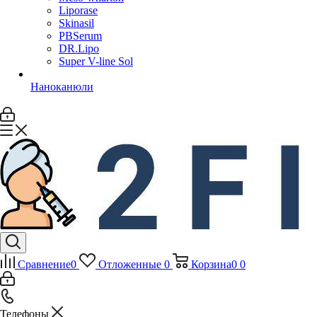
Liporase
Skinasil
PBSerum
DR.Lipo
Super V-line Sol
Наноканюли
Сравнение
0
Отложенные
0
Корзина
0
0
Телефоны