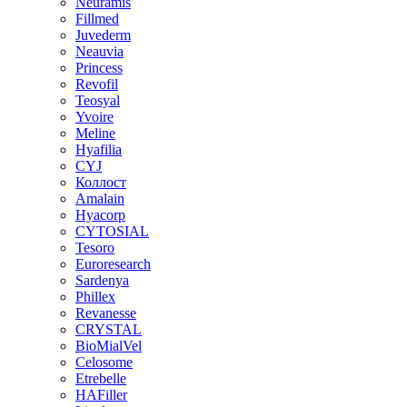
Neuramis
Fillmed
Juvederm
Neauvia
Princess
Revofil
Teosyal
Yvoire
Meline
Hyafilia
CYJ
Коллост
Amalain
Hyacorp
CYTOSIAL
Tesoro
Euroresearch
Sardenya
Phillex
Revanesse
CRYSTAL
BioMialVel
Celosome
Etrebelle
HAFiller