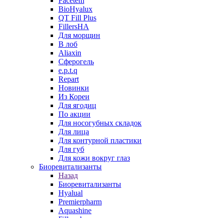
Facetem
BioHyalux
QT Fill Plus
FillersHA
Для морщин
В лоб
Aliaxin
Сферогель
e.p.t.q
Repart
Новинки
Из Кореи
Для ягодиц
По акции
Для носогубных складок
Для лица
Для контурной пластики
Для губ
Для кожи вокруг глаз
Биоревитализанты
Назад
Биоревитализанты
Hyalual
Premierpharm
Aquashine