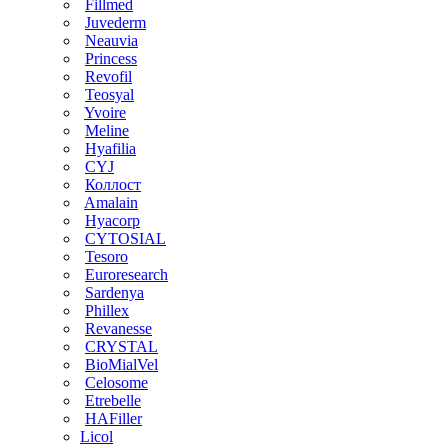
Fillmed
Juvederm
Neauvia
Princess
Revofil
Teosyal
Yvoire
Meline
Hyafilia
CYJ
Коллост
Amalain
Hyacorp
CYTOSIAL
Tesoro
Euroresearch
Sardenya
Phillex
Revanesse
CRYSTAL
BioMialVel
Celosome
Etrebelle
HAFiller
Licol