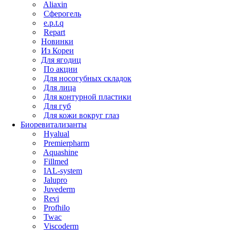
Aliaxin
Сферогель
e.p.t.q
Repart
Новинки
Из Кореи
Для ягодиц
По акции
Для носогубных складок
Для лица
Для контурной пластики
Для губ
Для кожи вокруг глаз
Биоревитализанты
Hyalual
Premierpharm
Aquashine
Fillmed
IAL-system
Jalupro
Juvederm
Revi
Profhilo
Twac
Viscoderm