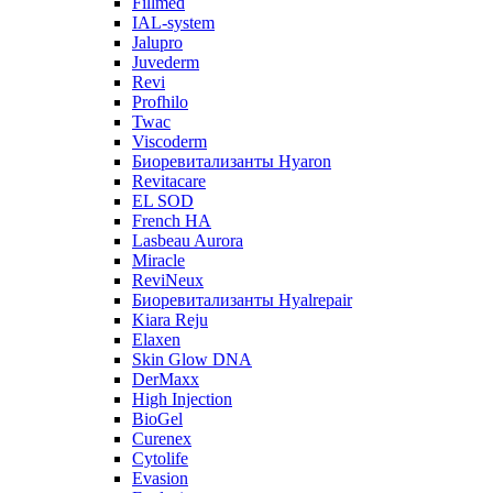
Fillmed
IAL-system
Jalupro
Juvederm
Revi
Profhilo
Twac
Viscoderm
Биоревитализанты Hyaron
Revitacare
EL SOD
French HA
Lasbeau Aurora
Miracle
ReviNeux
Биоревитализанты Hyalrepair
Kiara Reju
Elaxen
Skin Glow DNA
DerMaxx
High Injection
BioGel
Curenex
Cytolife
Evasion