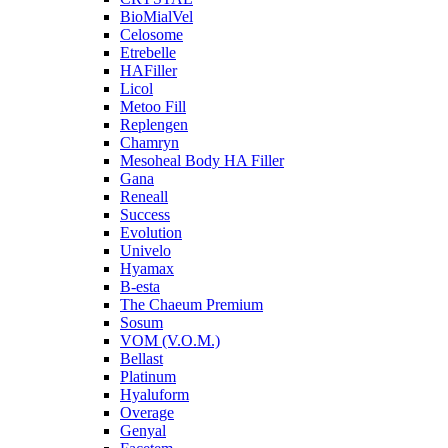
BioMialVel
Celosome
Etrebelle
HAFiller
Licol
Metoo Fill
Replengen
Chamryn
Mesoheal Body HA Filler
Gana
Reneall
Success
Evolution
Univelo
Hyamax
B-esta
The Chaeum Premium
Sosum
VOM (V.O.M.)
Bellast
Platinum
Hyaluform
Overage
Genyal