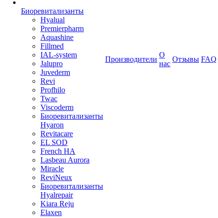
Биоревитализанты
Hyalual
Premierpharm
Aquashine
Fillmed
IAL-system
О
Производители
Отзывы
FAQ
Jalupro
нас
Juvederm
Revi
Profhilo
Twac
Viscoderm
Биоревитализанты
Hyaron
Revitacare
EL SOD
French HA
Lasbeau Aurora
Miracle
ReviNeux
Биоревитализанты
Hyalrepair
Kiara Reju
Elaxen