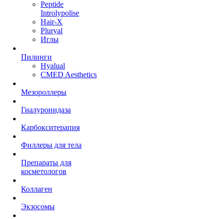
Peptide
Introlypolise
Hair-X
Pluryal
Иглы
Пилинги
Hyalual
CMED Aesthetics
Мезороллеры
Гиалуронидаза
Карбокситерапия
Филлеры для тела
Препараты для
косметологов
Коллаген
Экзосомы