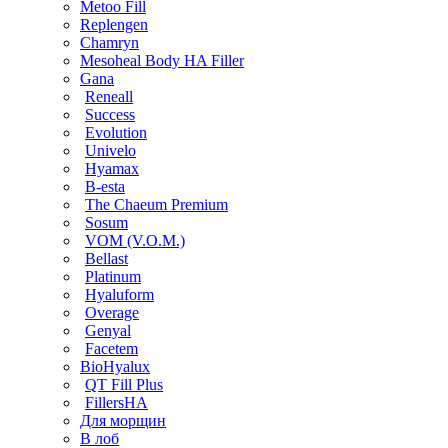
Metoo Fill
Replengen
Chamryn
Mesoheal Body HA Filler
Gana
Reneall
Success
Evolution
Univelo
Hyamax
B-esta
The Chaeum Premium
Sosum
VOM (V.O.M.)
Bellast
Platinum
Hyaluform
Overage
Genyal
Facetem
BioHyalux
QT Fill Plus
FillersHA
Для морщин
В лоб