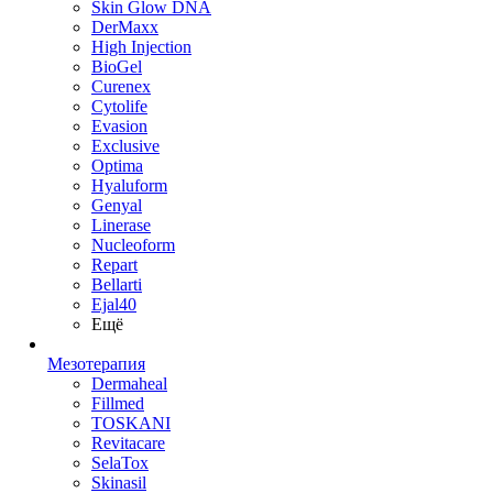
Skin Glow DNA
DerMaxx
High Injection
BioGel
Curenex
Cytolife
Evasion
Exclusive
Optima
Hyaluform
Genyal
Linerase
Nucleoform
Repart
Bellarti
Ejal40
Ещё
Мезотерапия
Dermaheal
Fillmed
TOSKANI
Revitacare
SelaTox
Skinasil