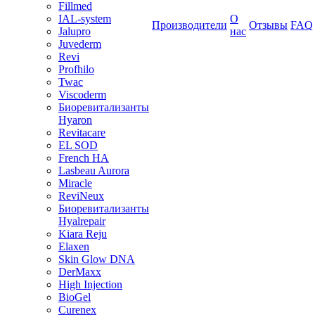
Fillmed
IAL-system
О
Производители
Отзывы
FAQ
Jalupro
нас
Juvederm
Revi
Profhilo
Twac
Viscoderm
Биоревитализанты
Hyaron
Revitacare
EL SOD
French HA
Lasbeau Aurora
Miracle
ReviNeux
Биоревитализанты
Hyalrepair
Kiara Reju
Elaxen
Skin Glow DNA
DerMaxx
High Injection
BioGel
Curenex