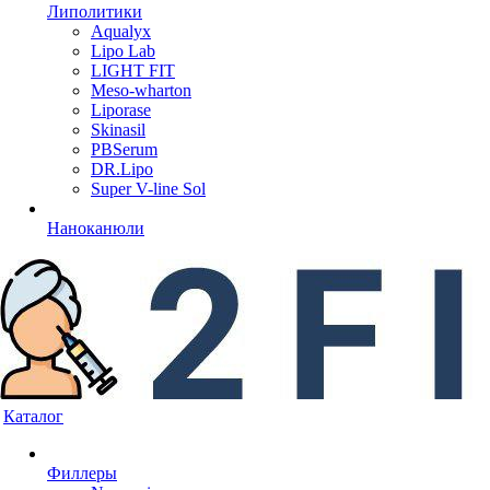
Липолитики
Aqualyx
Lipo Lab
LIGHT FIT
Meso-wharton
Liporase
Skinasil
PBSerum
DR.Lipo
Super V-line Sol
Наноканюли
Каталог
Филлеры