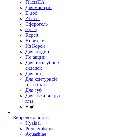
FillersHA
Для морщин
В лоб
Aliaxin
Сферогель
e.p.t.q
Repart
Новинки
Из Кореи
Для ягодиц
По акции
Для носогубных
складок
Для лица
Для контурной
пластики
Для губ
Для кожи вокруг
глаз
Ещё
Биоревитализанты
Hyalual
Premierpharm
Aquashine