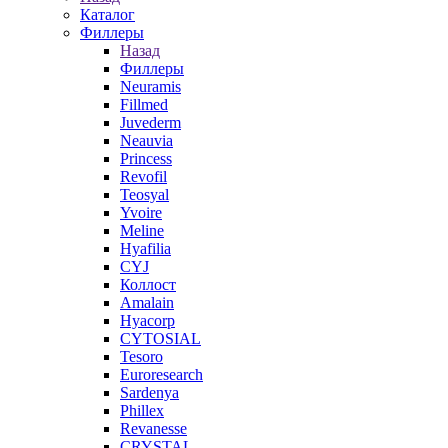
Каталог
Филлеры
Назад
Филлеры
Neuramis
Fillmed
Juvederm
Neauvia
Princess
Revofil
Teosyal
Yvoire
Meline
Hyafilia
CYJ
Коллост
Amalain
Hyacorp
CYTOSIAL
Tesoro
Euroresearch
Sardenya
Phillex
Revanesse
CRYSTAL