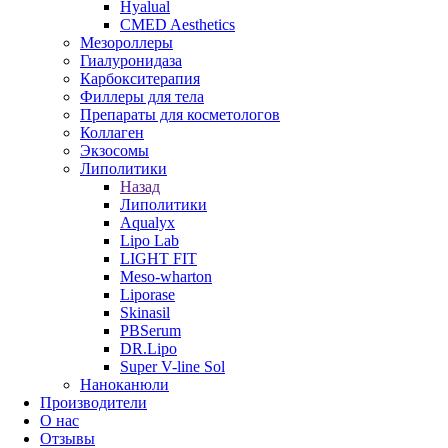
Hyalual
CMED Aesthetics
Мезороллеры
Гиалуронидаза
Карбокситерапия
Филлеры для тела
Препараты для косметологов
Коллаген
Экзосомы
Липолитики
Назад
Липолитики
Aqualyx
Lipo Lab
LIGHT FIT
Meso-wharton
Liporase
Skinasil
PBSerum
DR.Lipo
Super V-line Sol
Наноканюли
Производители
О нас
Отзывы