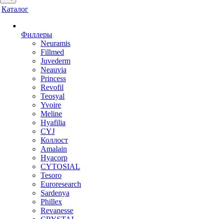
Каталог
Филлеры
Neuramis
Fillmed
Juvederm
Neauvia
Princess
Revofil
Teosyal
Yvoire
Meline
Hyafilia
CYJ
Коллост
Amalain
Hyacorp
CYTOSIAL
Tesoro
Euroresearch
Sardenya
Phillex
Revanesse