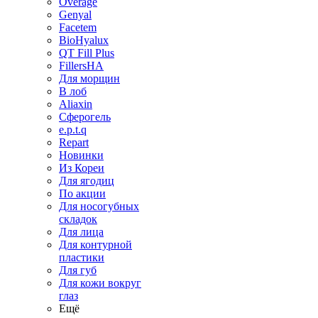
Overage
Genyal
Facetem
BioHyalux
QT Fill Plus
FillersHA
Для морщин
В лоб
Aliaxin
Сферогель
e.p.t.q
Repart
Новинки
Из Кореи
Для ягодиц
По акции
Для носогубных
складок
Для лица
Для контурной
пластики
Для губ
Для кожи вокруг
глаз
Ещё