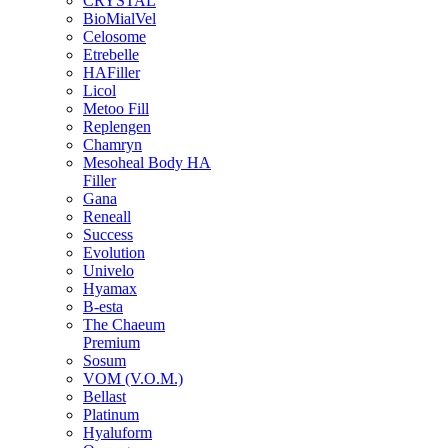
CRYSTAL
BioMialVel
Celosome
Etrebelle
HAFiller
Licol
Metoo Fill
Replengen
Chamryn
Mesoheal Body HA
Filler
Gana
Reneall
Success
Evolution
Univelo
Hyamax
B-esta
The Chaeum
Premium
Sosum
VOM (V.O.M.)
Bellast
Platinum
Hyaluform