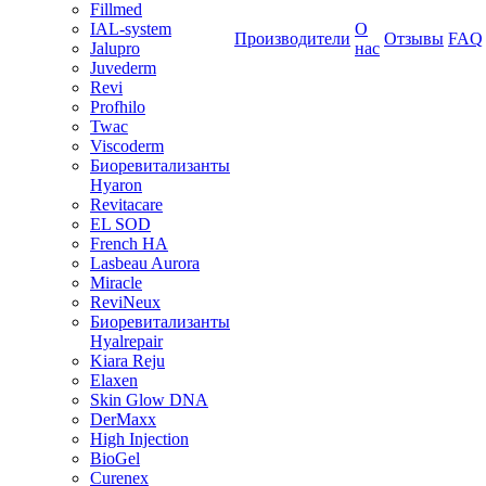
Fillmed
IAL-system
О
Производители
Отзывы
FAQ
Jalupro
нас
Juvederm
Revi
Profhilo
Twac
Viscoderm
Биоревитализанты
Hyaron
Revitacare
EL SOD
French HA
Lasbeau Aurora
Miracle
ReviNeux
Биоревитализанты
Hyalrepair
Kiara Reju
Elaxen
Skin Glow DNA
DerMaxx
High Injection
BioGel
Curenex