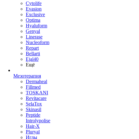
Cytolife
Evasion
Exclusive
Optima
Hyaluform
Genyal
Linerase
Nucleoform
Repart
Bellarti
Ejal40
Ещё
Мезотерапия
Dermaheal
Fillmed
TOSKANI
Revitacare
SelaTox
Skinasil
Peptide
Introlypolise
Hair-X
Pluryal
Иглы