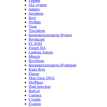
Fillmed
IAL-system
Jalupro
Juvederm
Revi
Profhilo
Twac
Viscoderm
Биоревитализанты Hyaron
Revitacare
EL SOD
French HA
Lasbeau Aurora
Miracle
ReviNeux
Биоревитализанты Hyalrepair
Kiara Reju
Elaxen
Skin Glow DNA
DerMaxx
High Injection
BioGel
Curenex
Cytolife
Evasion