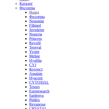
Каталог
Филлеры
Назад
Филлеры
Neuramis
Fillmed
Juvederm
Neauvia
Princess
Revofil
Teosyal
Yvoire
Meline
Hyafilia
CYJ
Коллост
Amalain
Hyacorp
CYTOSIAL
Tesoro
Euroresearch
Sardenya
Phillex
Revanesse
CRYSTAL