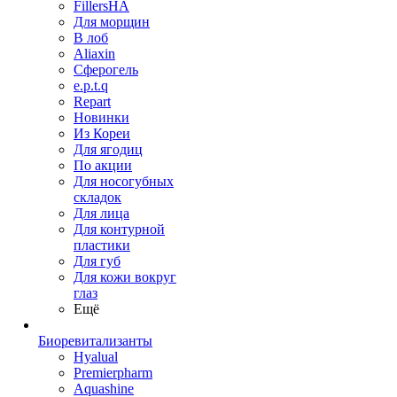
FillersHA
Для морщин
В лоб
Aliaxin
Сферогель
e.p.t.q
Repart
Новинки
Из Кореи
Для ягодиц
По акции
Для носогубных
складок
Для лица
Для контурной
пластики
Для губ
Для кожи вокруг
глаз
Ещё
Биоревитализанты
Hyalual
Premierpharm
Aquashine