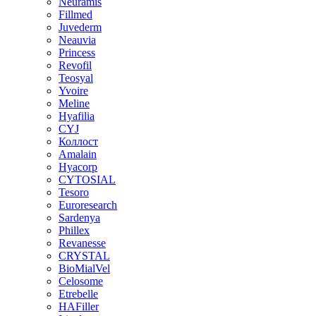
Neuramis
Fillmed
Juvederm
Neauvia
Princess
Revofil
Teosyal
Yvoire
Meline
Hyafilia
CYJ
Коллост
Amalain
Hyacorp
CYTOSIAL
Tesoro
Euroresearch
Sardenya
Phillex
Revanesse
CRYSTAL
BioMialVel
Celosome
Etrebelle
HAFiller