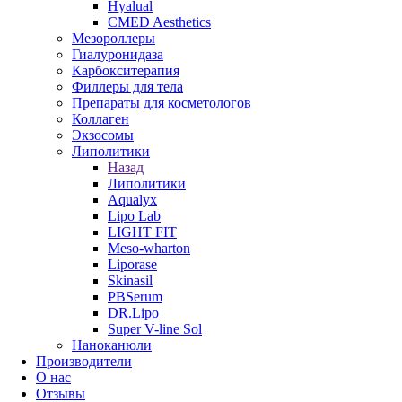
Hyalual
CMED Aesthetics
Мезороллеры
Гиалуронидаза
Карбокситерапия
Филлеры для тела
Препараты для косметологов
Коллаген
Экзосомы
Липолитики
Назад
Липолитики
Aqualyx
Lipo Lab
LIGHT FIT
Meso-wharton
Liporase
Skinasil
PBSerum
DR.Lipo
Super V-line Sol
Наноканюли
Производители
О нас
Отзывы