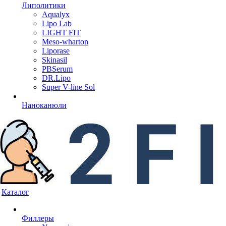
Липолитики
Aqualyx
Lipo Lab
LIGHT FIT
Meso-wharton
Liporase
Skinasil
PBSerum
DR.Lipo
Super V-line Sol
Наноканюли
Каталог
Филлеры