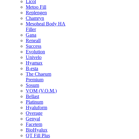
Licol
Metoo Fill
Replengen
Chamryn
Mesoheal Body HA
Filler
Gana
Reneall
Success
Evolution
Univelo
Hyamax
B-esta
The Chaeum
Premium
Sosum
VOM (V.O.M.)
Bellast
Platinum
Hyaluform
Overage
Genyal
Facetem
BioHyalux
QT Fill Plus