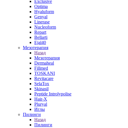
Exclusive
Optima
Hyaluform
Genyal
Linerase
Nucleoform
Repart
Bellarti
Ejal40
Мезотерапия
Назад
Мезотерапия
Dermaheal
Fillmed
TOSKANI
Revitacare
SelaTox
Skinasil
Peptide Introlypolise
Hair-X
Pluryal
Иглы
Пилинги
Назад
Пилинги