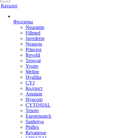
Каталог
Филлеры
Neuramis
Fillmed
Juvederm
Neauvia
Princess
Revofil
Teosyal
Yvoire
Meline
Hyafilia
CYJ
Коллост
Amalain
Hyacorp
CYTOSIAL
Tesoro
Euroresearch
Sardenya
Phillex
Revanesse