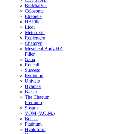
CRYSTAL
BioMialVel
Celosome
Etrebelle
HAFiller
Licol
Metoo Fill
Replengen
Chamryn
Mesoheal Body HA
Filler
Gana
Reneall
Success
Evolution
Univelo
Hyamax
B-esta
The Chaeum
Premium
Sosum
VOM (V.O.M.)
Bellast
Platinum
Hyaluform