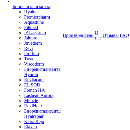
Биоревитализанты
Hyalual
Premierpharm
Aquashine
Fillmed
IAL-system
О
Производители
Отзывы
FAQ
Jalupro
нас
Juvederm
Revi
Profhilo
Twac
Viscoderm
Биоревитализанты
Hyaron
Revitacare
EL SOD
French HA
Lasbeau Aurora
Miracle
ReviNeux
Биоревитализанты
Hyalrepair
Kiara Reju
Elaxen