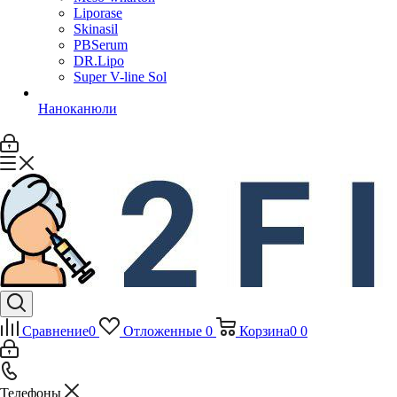
Liporase
Skinasil
PBSerum
DR.Lipo
Super V-line Sol
Наноканюли
Сравнение
0
Отложенные
0
Корзина
0
0
Телефоны