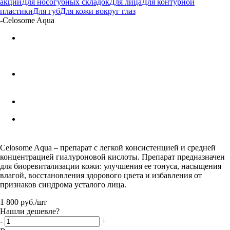
акции
Для носогубных складок
Для лица
Для контурной
пластики
Для губ
Для кожи вокруг глаз
-
Celosome Aqua
Celosome Aqua – препарат с легкой консистенцией и средней
концентрацией гиалуроновой кислоты. Препарат предназначен
для биоревитализации кожи: улучшения ее тонуса, насыщения
влагой, восстановления здорового цвета и избавления от
признаков синдрома усталого лица.
1 800
руб.
/шт
Нашли дешевле?
-
+