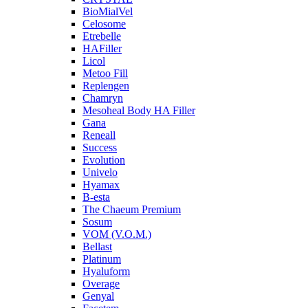
BioMialVel
Celosome
Etrebelle
HAFiller
Licol
Metoo Fill
Replengen
Chamryn
Mesoheal Body HA Filler
Gana
Reneall
Success
Evolution
Univelo
Hyamax
B-esta
The Chaeum Premium
Sosum
VOM (V.O.M.)
Bellast
Platinum
Hyaluform
Overage
Genyal