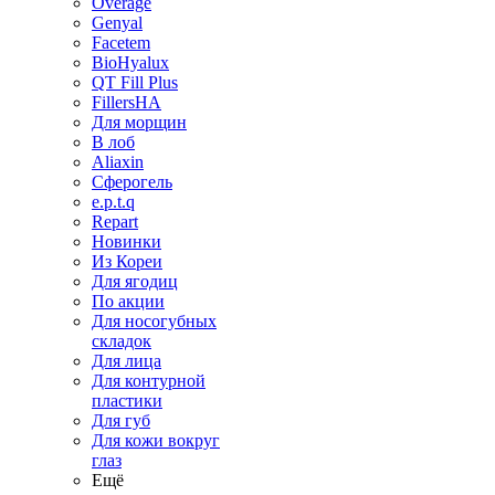
Overage
Genyal
Facetem
BioHyalux
QT Fill Plus
FillersHA
Для морщин
В лоб
Aliaxin
Сферогель
e.p.t.q
Repart
Новинки
Из Кореи
Для ягодиц
По акции
Для носогубных
складок
Для лица
Для контурной
пластики
Для губ
Для кожи вокруг
глаз
Ещё