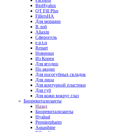
Facetem
BioHyalux
QT Fill Plus
FillersHA
Для морщин
В лоб
Aliaxin
Сферогель
e.p.t.q
Repart
Новинки
Из Кореи
Для ягодиц
По акции
Для носогубных складок
Для лица
Для контурной пластики
Для губ
Для кожи вокруг глаз
Биоревитализанты
Назад
Биоревитализанты
Hyalual
Premierpharm
Aquashine