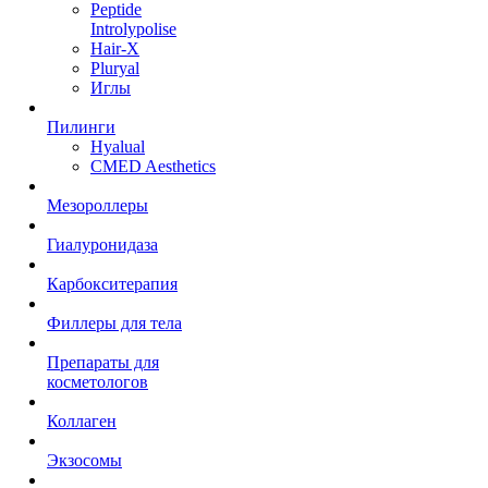
Peptide
Introlypolise
Hair-X
Pluryal
Иглы
Пилинги
Hyalual
CMED Aesthetics
Мезороллеры
Гиалуронидаза
Карбокситерапия
Филлеры для тела
Препараты для
косметологов
Коллаген
Экзосомы