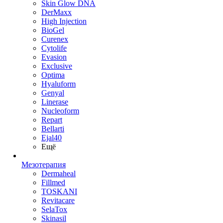
Skin Glow DNA
DerMaxx
High Injection
BioGel
Curenex
Cytolife
Evasion
Exclusive
Optima
Hyaluform
Genyal
Linerase
Nucleoform
Repart
Bellarti
Ejal40
Ещё
Мезотерапия
Dermaheal
Fillmed
TOSKANI
Revitacare
SelaTox
Skinasil