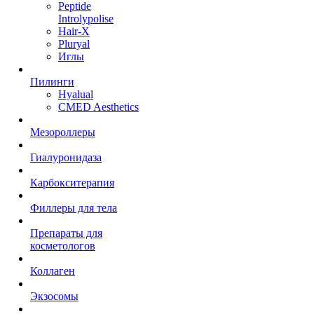
Peptide
Introlypolise
Hair-X
Pluryal
Иглы
Пилинги
Hyalual
CMED Aesthetics
Мезороллеры
Гиалуронидаза
Карбокситерапия
Филлеры для тела
Препараты для
косметологов
Коллаген
Экзосомы