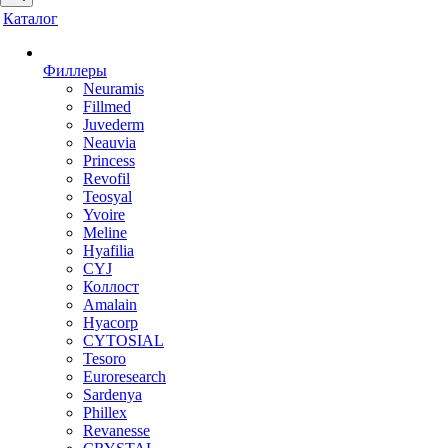
Каталог
Филлеры
Neuramis
Fillmed
Juvederm
Neauvia
Princess
Revofil
Teosyal
Yvoire
Meline
Hyafilia
CYJ
Коллост
Amalain
Hyacorp
CYTOSIAL
Tesoro
Euroresearch
Sardenya
Phillex
Revanesse