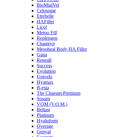
BioMialVel
Celosome
Etrebelle
HAFiller
Licol
Metoo Fill
Replengen
Chamryn
Mesoheal Body HA Filler
Gana
Reneall
Success
Evolution
Univelo
Hyamax
B-esta
The Chaeum Premium
Sosum
VOM (V.O.M.)
Bellast
Platinum
Hyaluform
Overage
Genyal