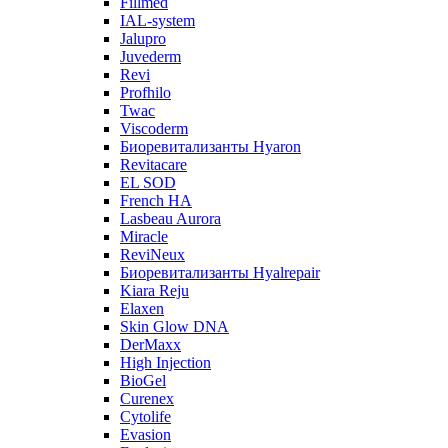
Fillmed
IAL-system
Jalupro
Juvederm
Revi
Profhilo
Twac
Viscoderm
Биоревитализанты Hyaron
Revitacare
EL SOD
French HA
Lasbeau Aurora
Miracle
ReviNeux
Биоревитализанты Hyalrepair
Kiara Reju
Elaxen
Skin Glow DNA
DerMaxx
High Injection
BioGel
Curenex
Cytolife
Evasion