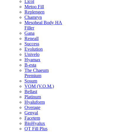
Licol
Metoo Fill
Replengen
Chamryn
Mesoheal Body HA
Filler
Gana
Reneall
Success
Evolution
Univelo
Hyamax
B-esta
The Chaeum
Premium
Sosum
VOM (V.O.M.)
Bellast
Platinum
Hyaluform
Overage
Genyal
Facetem
BioHyalux
QT Fill Plus