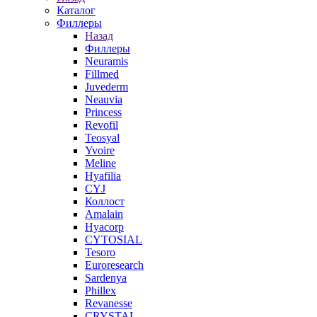
Каталог
Филлеры
Назад
Филлеры
Neuramis
Fillmed
Juvederm
Neauvia
Princess
Revofil
Teosyal
Yvoire
Meline
Hyafilia
CYJ
Коллост
Amalain
Hyacorp
CYTOSIAL
Tesoro
Euroresearch
Sardenya
Phillex
Revanesse
CRYSTAL