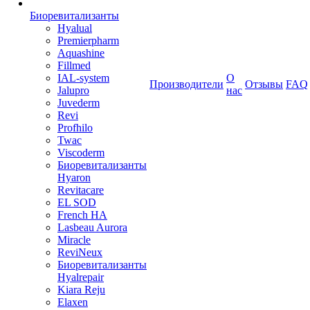
Биоревитализанты
Hyalual
Premierpharm
Aquashine
Fillmed
IAL-system
О
Производители
Отзывы
FAQ
Jalupro
нас
Juvederm
Revi
Profhilo
Twac
Viscoderm
Биоревитализанты
Hyaron
Revitacare
EL SOD
French HA
Lasbeau Aurora
Miracle
ReviNeux
Биоревитализанты
Hyalrepair
Kiara Reju
Elaxen