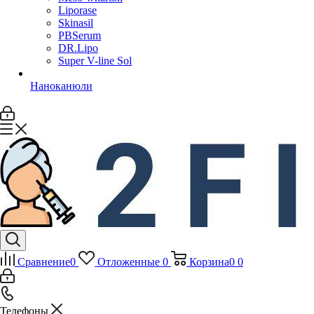
Liporase
Skinasil
PBSerum
DR.Lipo
Super V-line Sol
Наноканюли
Сравнение
0
Отложенные
0
Корзина
0
0
Телефоны