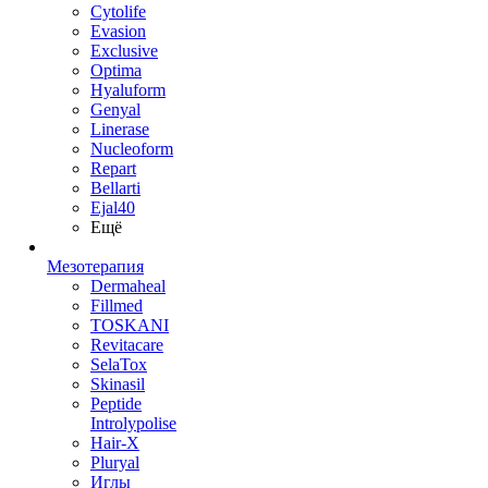
Cytolife
Evasion
Exclusive
Optima
Hyaluform
Genyal
Linerase
Nucleoform
Repart
Bellarti
Ejal40
Ещё
Мезотерапия
Dermaheal
Fillmed
TOSKANI
Revitacare
SelaTox
Skinasil
Peptide
Introlypolise
Hair-X
Pluryal
Иглы