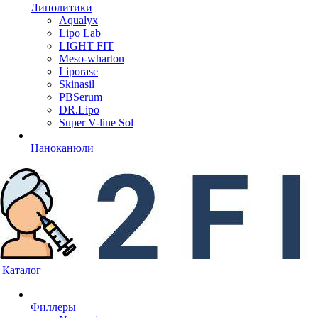
Липолитики
Aqualyx
Lipo Lab
LIGHT FIT
Meso-wharton
Liporase
Skinasil
PBSerum
DR.Lipo
Super V-line Sol
Наноканюли
Каталог
Филлеры