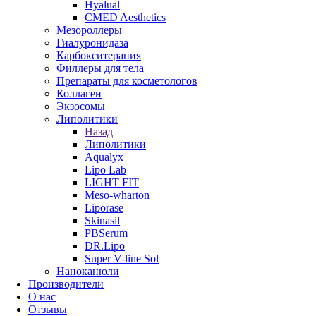
Hyalual
CMED Aesthetics
Мезороллеры
Гиалуронидаза
Карбокситерапия
Филлеры для тела
Препараты для косметологов
Коллаген
Экзосомы
Липолитики
Назад
Липолитики
Aqualyx
Lipo Lab
LIGHT FIT
Meso-wharton
Liporase
Skinasil
PBSerum
DR.Lipo
Super V-line Sol
Наноканюли
Производители
О нас
Отзывы