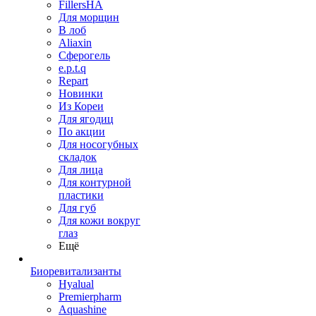
FillersHA
Для морщин
В лоб
Aliaxin
Сферогель
e.p.t.q
Repart
Новинки
Из Кореи
Для ягодиц
По акции
Для носогубных
складок
Для лица
Для контурной
пластики
Для губ
Для кожи вокруг
глаз
Ещё
Биоревитализанты
Hyalual
Premierpharm
Aquashine