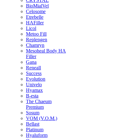
CRYSTAL
BioMialVel
Celosome
Etrebelle
HAFiller
Licol
Metoo Fill
Replengen
Chamryn
Mesoheal Body HA
Filler
Gana
Reneall
Success
Evolution
Univelo
Hyamax
B-esta
The Chaeum
Premium
Sosum
VOM (V.O.M.)
Bellast
Platinum
Hyaluform