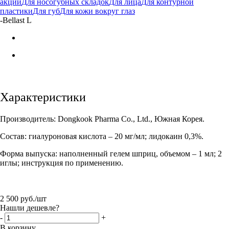
акции
Для носогубных складок
Для лица
Для контурной
пластики
Для губ
Для кожи вокруг глаз
-
Bellast L
Характеристики
Производитель: Dongkook Pharma Co., Ltd., Южная Корея.
Состав: гиалуроновая кислота – 20 мг/мл; лидокаин 0,3%.
Форма выпуска: наполненный гелем шприц, объемом – 1 мл; 2
иглы; инструкция по применению.
2 500
руб.
/шт
Нашли дешевле?
-
+
В корзину