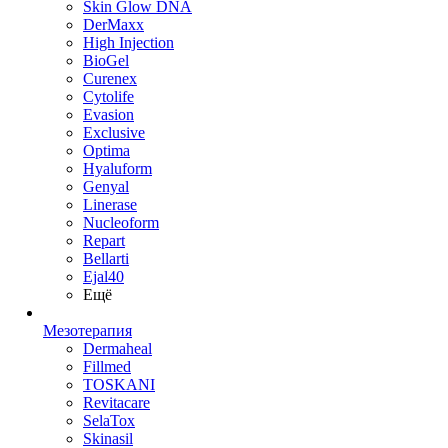
Skin Glow DNA
DerMaxx
High Injection
BioGel
Curenex
Cytolife
Evasion
Exclusive
Optima
Hyaluform
Genyal
Linerase
Nucleoform
Repart
Bellarti
Ejal40
Ещё
Мезотерапия
Dermaheal
Fillmed
TOSKANI
Revitacare
SelaTox
Skinasil