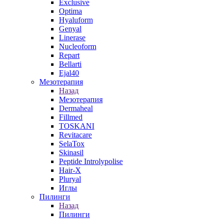
Exclusive
Optima
Hyaluform
Genyal
Linerase
Nucleoform
Repart
Bellarti
Ejal40
Мезотерапия
Назад
Мезотерапия
Dermaheal
Fillmed
TOSKANI
Revitacare
SelaTox
Skinasil
Peptide Introlypolise
Hair-X
Pluryal
Иглы
Пилинги
Назад
Пилинги