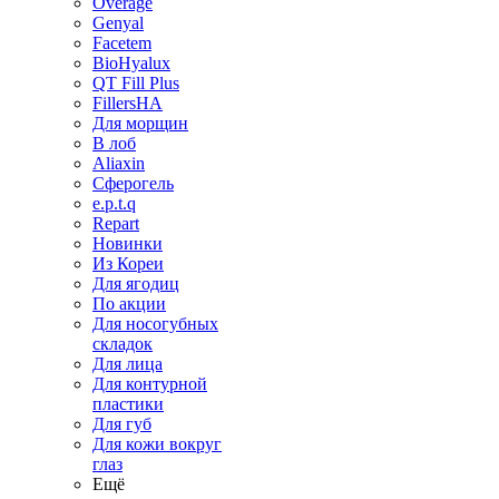
Overage
Genyal
Facetem
BioHyalux
QT Fill Plus
FillersHA
Для морщин
В лоб
Aliaxin
Сферогель
e.p.t.q
Repart
Новинки
Из Кореи
Для ягодиц
По акции
Для носогубных
складок
Для лица
Для контурной
пластики
Для губ
Для кожи вокруг
глаз
Ещё