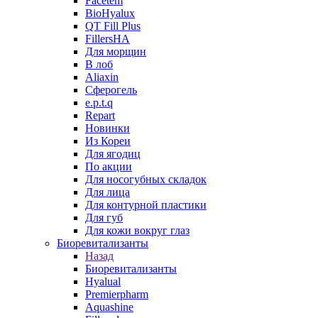
Facetem
BioHyalux
QT Fill Plus
FillersHA
Для морщин
В лоб
Aliaxin
Сферогель
e.p.t.q
Repart
Новинки
Из Кореи
Для ягодиц
По акции
Для носогубных складок
Для лица
Для контурной пластики
Для губ
Для кожи вокруг глаз
Биоревитализанты
Назад
Биоревитализанты
Hyalual
Premierpharm
Aquashine