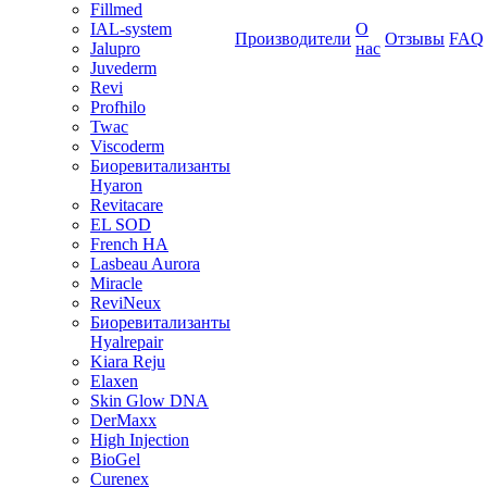
Fillmed
IAL-system
О
Производители
Отзывы
FAQ
Jalupro
нас
Juvederm
Revi
Profhilo
Twac
Viscoderm
Биоревитализанты
Hyaron
Revitacare
EL SOD
French HA
Lasbeau Aurora
Miracle
ReviNeux
Биоревитализанты
Hyalrepair
Kiara Reju
Elaxen
Skin Glow DNA
DerMaxx
High Injection
BioGel
Curenex