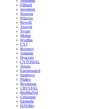
Neuramis
Fillmed
Juvederm
Neauvia
Princess
Revofil
Teosyal
Yvoire
Meline
Hyafilia
CYJ
Коллост
Amalain
Hyacorp
CYTOSIAL
Tesoro
Euroresearch
Sardenya
Phillex
Revanesse
CRYSTAL
BioMialVel
Celosome
Etrebelle
HAFiller