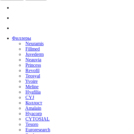
Филлеры
Neuramis
Fillmed
Juvederm
Neauvia
Princess
Revofil
Teosyal
Yvoire
Meline
Hyafilia
CYJ
Коллост
Amalain
Hyacorp
CYTOSIAL
Tesoro
Euroresearch