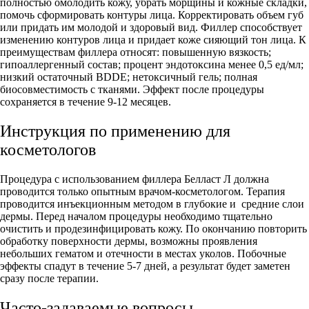
полностью омолодить кожу, убрать морщины и кожные складки,
помочь сформировать контуры лица. Корректировать объем губ
или придать им молодой и здоровый вид. Филлер способствует
изменению контуров лица и придает коже сияющий тон лица. К
преимуществам филлера относят: повышенную вязкость;
гипоаллергенный состав; процент эндотоксина менее 0,5 ед/мл;
низкий остаточный BDDE; нетоксичный гель; полная
биосовместимость с тканями. Эффект после процедуры
сохраняется в течение 9-12 месяцев.
Инструкция по применению для
косметологов
Процедура с использованием филлера Белласт Л должна
проводится только опытным врачом-косметологом. Терапия
проводится инъекционным методом в глубокие и средние слои
дермы. Перед началом процедуры необходимо тщательно
очистить и продезинфицировать кожу. По окончанию повторить
обработку поверхности дермы, возможны проявления
небольших гематом и отечности в местах уколов. Побочные
эффекты спадут в течение 5-7 дней, а результат будет заметен
сразу после терапии.
Часто-задаваемые вопросы