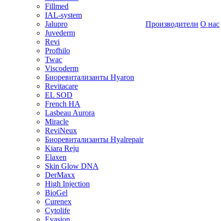
Fillmed
IAL-system
Jalupro
Производители
О нас
Juvederm
Revi
Profhilo
Twac
Viscoderm
Биоревитализанты Hyaron
Revitacare
EL SOD
French HA
Lasbeau Aurora
Miracle
ReviNeux
Биоревитализанты Hyalrepair
Kiara Reju
Elaxen
Skin Glow DNA
DerMaxx
High Injection
BioGel
Curenex
Cytolife
Evasion