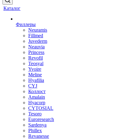
Каталог
Филлеры
Neuramis
Fillmed
Juvederm
Neauvia
Princess
Revofil
Teosyal
Yvoire
Meline
Hyafilia
CYJ
Коллост
Amalain
Hyacorp
CYTOSIAL
Tesoro
Euroresearch
Sardenya
Phillex
Revanesse