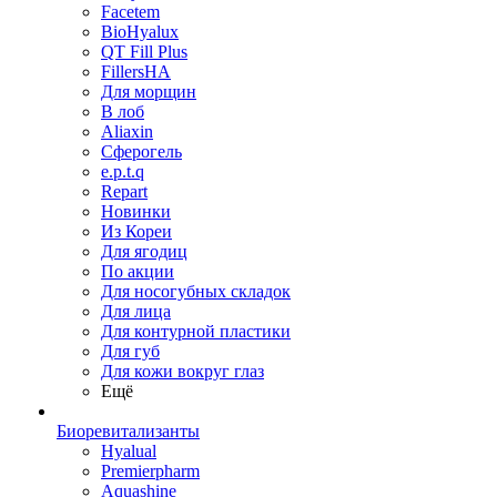
Facetem
BioHyalux
QT Fill Plus
FillersHA
Для морщин
В лоб
Aliaxin
Сферогель
e.p.t.q
Repart
Новинки
Из Кореи
Для ягодиц
По акции
Для носогубных складок
Для лица
Для контурной пластики
Для губ
Для кожи вокруг глаз
Ещё
Биоревитализанты
Hyalual
Premierpharm
Aquashine