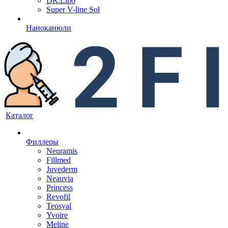
DR.Lipo
Super V-line Sol
Наноканюли
Каталог
Филлеры
Neuramis
Fillmed
Juvederm
Neauvia
Princess
Revofil
Teosyal
Yvoire
Meline