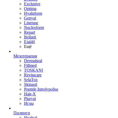
Exclusive
Optima
Hyaluform
Genyal
Linerase
Nucleoform
Repart
Bellarti
Ejal40
Ещё
Мезотерапия
Dermaheal
Fillmed
TOSKANI
Revitacare
SelaTox
Skinasil
Peptide Introlypolise
Hair-X
Pluryal
Иглы
Пилинги
Hyalual