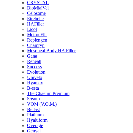
CRYSTAL
BioMialVel
Celosome
Etrebelle
HAFiller
Licol
Metoo Fill
Replengen
Chamryn
Mesoheal Body HA Filler
Gana
Reneall
Success
Evolution
Univelo
Hyamax
B-esta
The Chaeum Premium
Sosum
VOM (V.O.M.)
Bellast
Platinum
Hyaluform
Overage
Genyal