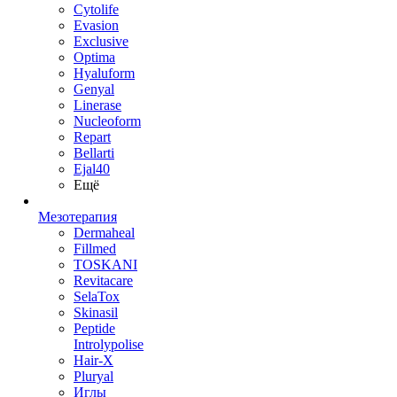
Cytolife
Evasion
Exclusive
Optima
Hyaluform
Genyal
Linerase
Nucleoform
Repart
Bellarti
Ejal40
Ещё
Мезотерапия
Dermaheal
Fillmed
TOSKANI
Revitacare
SelaTox
Skinasil
Peptide
Introlypolise
Hair-X
Pluryal
Иглы