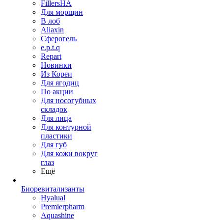
FillersHA
Для морщин
В лоб
Aliaxin
Сферогель
e.p.t.q
Repart
Новинки
Из Кореи
Для ягодиц
По акции
Для носогубных
складок
Для лица
Для контурной
пластики
Для губ
Для кожи вокруг
глаз
Ещё
Биоревитализанты
Hyalual
Premierpharm
Aquashine