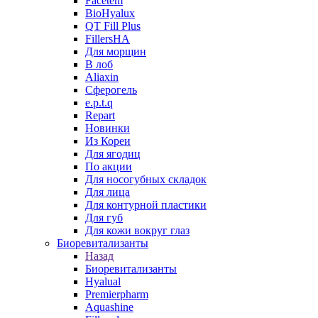
Facetem
BioHyalux
QT Fill Plus
FillersHA
Для морщин
В лоб
Aliaxin
Сферогель
e.p.t.q
Repart
Новинки
Из Кореи
Для ягодиц
По акции
Для носогубных складок
Для лица
Для контурной пластики
Для губ
Для кожи вокруг глаз
Биоревитализанты
Назад
Биоревитализанты
Hyalual
Premierpharm
Aquashine