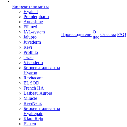
Биоревитализанты
Hyalual
Premierpharm
Aquashine
Fillmed
IAL-system
О
Производители
Отзывы
FAQ
Jalupro
нас
Juvederm
Revi
Profhilo
Twac
Viscoderm
Биоревитализанты
Hyaron
Revitacare
EL SOD
French HA
Lasbeau Aurora
Miracle
ReviNeux
Биоревитализанты
Hyalrepair
Kiara Reju
Elaxen