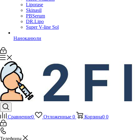
Liporase
Skinasil
PBSerum
DR.Lipo
Super V-line Sol
Наноканюли
Сравнение
0
Отложенные
0
Корзина
0
0
Телефоны