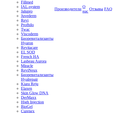
Fillmed
IAL-system
О
Производители
Отзывы
FAQ
Jalupro
нас
Juvederm
Revi
Profhilo
Twac
Viscoderm
Биоревитализанты
Hyaron
Revitacare
EL SOD
French HA
Lasbeau Aurora
Miracle
ReviNeux
Биоревитализанты
Hyalrepair
Kiara Reju
Elaxen
Skin Glow DNA
DerMaxx
High Injection
BioGel
Curenex