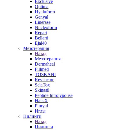
Exclusive
Optima
Hyaluform
Genyal
Linerase
Nucleoform
Repart
Bellarti
Ejal40
Мезотерапия
Назад
Мезотерапия
Dermaheal
Fillmed
TOSKANI
Revitacare
SelaTox
Skinasil
Peptide Introlypolise
Hair-X
Pluryal
Иглы
Пилинги
Назад
Пилинги