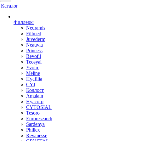
Каталог
Филлеры
Neuramis
Fillmed
Juvederm
Neauvia
Princess
Revofil
Teosyal
Yvoire
Meline
Hyafilia
CYJ
Коллост
Amalain
Hyacorp
CYTOSIAL
Tesoro
Euroresearch
Sardenya
Phillex
Revanesse