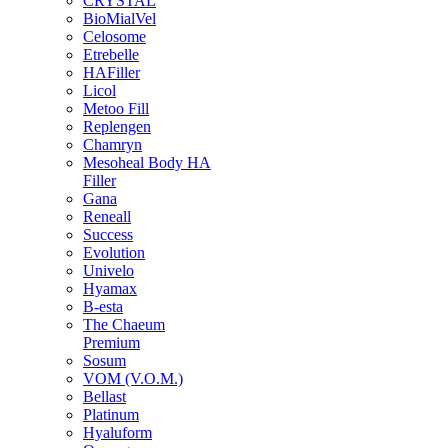
CRYSTAL
BioMialVel
Celosome
Etrebelle
HAFiller
Licol
Metoo Fill
Replengen
Chamryn
Mesoheal Body HA
Filler
Gana
Reneall
Success
Evolution
Univelo
Hyamax
B-esta
The Chaeum
Premium
Sosum
VOM (V.O.M.)
Bellast
Platinum
Hyaluform