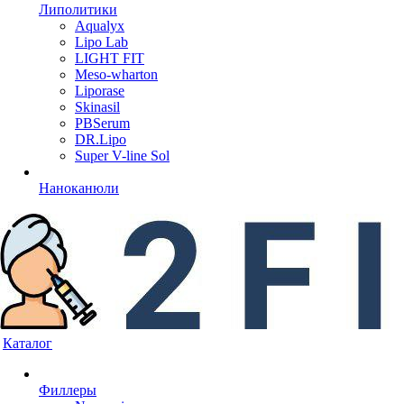
Липолитики
Aqualyx
Lipo Lab
LIGHT FIT
Meso-wharton
Liporase
Skinasil
PBSerum
DR.Lipo
Super V-line Sol
Наноканюли
Каталог
Филлеры