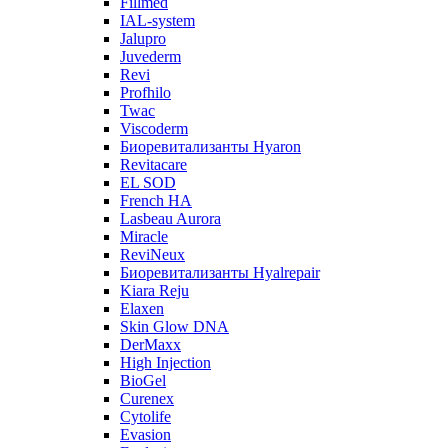
Fillmed
IAL-system
Jalupro
Juvederm
Revi
Profhilo
Twac
Viscoderm
Биоревитализанты Hyaron
Revitacare
EL SOD
French HA
Lasbeau Aurora
Miracle
ReviNeux
Биоревитализанты Hyalrepair
Kiara Reju
Elaxen
Skin Glow DNA
DerMaxx
High Injection
BioGel
Curenex
Cytolife
Evasion