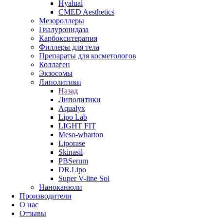
Hyalual
CMED Aesthetics
Мезороллеры
Гиалуронидаза
Карбокситерапия
Филлеры для тела
Препараты для косметологов
Коллаген
Экзосомы
Липолитики
Назад
Липолитики
Aqualyx
Lipo Lab
LIGHT FIT
Meso-wharton
Liporase
Skinasil
PBSerum
DR.Lipo
Super V-line Sol
Наноканюли
Производители
О нас
Отзывы