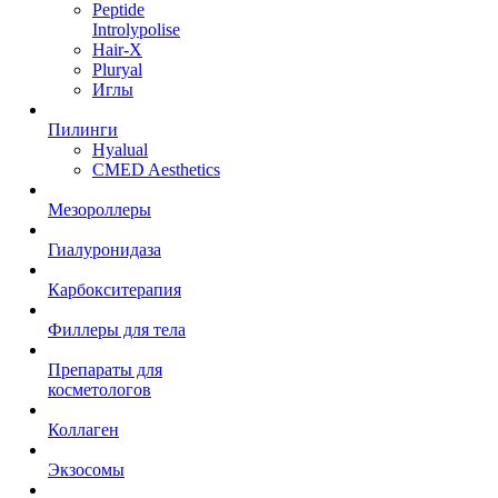
Peptide
Introlypolise
Hair-X
Pluryal
Иглы
Пилинги
Hyalual
CMED Aesthetics
Мезороллеры
Гиалуронидаза
Карбокситерапия
Филлеры для тела
Препараты для
косметологов
Коллаген
Экзосомы