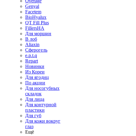
Overage
Genyal
Facetem
BioHyalux
QT Fill Plus
FillersHA
Для морщин
В лоб
Aliaxin
Сферогель
e.p.t.q
Repart
Новинки
Из Кореи
Для ягодиц
По акции
Для носогубных
складок
Для лица
Для контурной
пластики
Для губ
Для кожи вокруг
глаз
Ещё