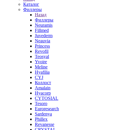
Каталог
Филлеры
Назад
Филлеры
Neuramis
Fillmed
Juvederm
Neauvia
Princess
Revofil
Teosyal
Yvoire
Meline
Hyafilia
CYJ
Коллост
Amalain
Hyacorp
CYTOSIAL
Tesoro
Euroresearch
Sardenya
Phillex
Revanesse
CRYSTAL