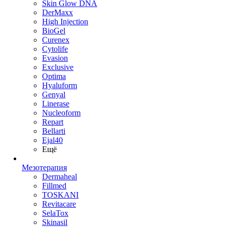
Skin Glow DNA
DerMaxx
High Injection
BioGel
Curenex
Cytolife
Evasion
Exclusive
Optima
Hyaluform
Genyal
Linerase
Nucleoform
Repart
Bellarti
Ejal40
Ещё
Мезотерапия
Dermaheal
Fillmed
TOSKANI
Revitacare
SelaTox
Skinasil