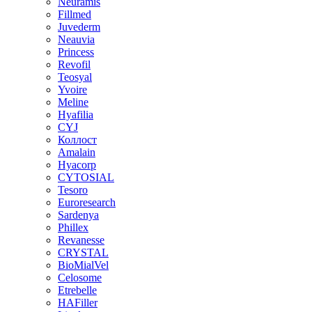
Neuramis
Fillmed
Juvederm
Neauvia
Princess
Revofil
Teosyal
Yvoire
Meline
Hyafilia
CYJ
Коллост
Amalain
Hyacorp
CYTOSIAL
Tesoro
Euroresearch
Sardenya
Phillex
Revanesse
CRYSTAL
BioMialVel
Celosome
Etrebelle
HAFiller