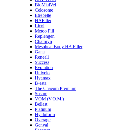
BioMialVel
Celosome
Etrebelle
HAFiller
Licol
Metoo Fill
Replengen
Chamryn
Mesoheal Body HA Filler
Gana
Reneall
Success
Evolution
Univelo
Hyamax
B-esta
The Chaeum Premium
Sosum
VOM (V.O.M.)
Bellast
Platinum
Hyaluform
Overage
Genyal