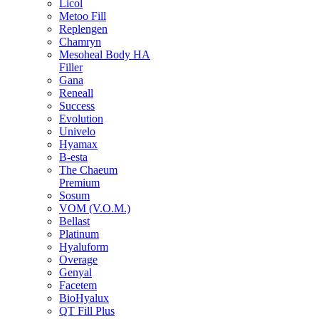
Licol
Metoo Fill
Replengen
Chamryn
Mesoheal Body HA
Filler
Gana
Reneall
Success
Evolution
Univelo
Hyamax
B-esta
The Chaeum
Premium
Sosum
VOM (V.O.M.)
Bellast
Platinum
Hyaluform
Overage
Genyal
Facetem
BioHyalux
QT Fill Plus