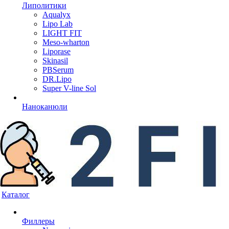
Липолитики
Aqualyx
Lipo Lab
LIGHT FIT
Meso-wharton
Liporase
Skinasil
PBSerum
DR.Lipo
Super V-line Sol
Наноканюли
Каталог
Филлеры