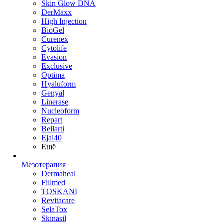
Skin Glow DNA
DerMaxx
High Injection
BioGel
Curenex
Cytolife
Evasion
Exclusive
Optima
Hyaluform
Genyal
Linerase
Nucleoform
Repart
Bellarti
Ejal40
Ещё
Мезотерапия
Dermaheal
Fillmed
TOSKANI
Revitacare
SelaTox
Skinasil