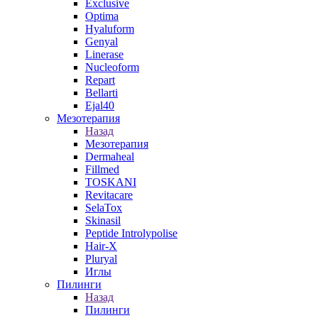
Exclusive
Optima
Hyaluform
Genyal
Linerase
Nucleoform
Repart
Bellarti
Ejal40
Мезотерапия
Назад
Мезотерапия
Dermaheal
Fillmed
TOSKANI
Revitacare
SelaTox
Skinasil
Peptide Introlypolise
Hair-X
Pluryal
Иглы
Пилинги
Назад
Пилинги