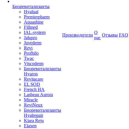
Биоревитализанты
Hyalual
Premierpharm
Aquashine
Fillmed
IAL-system
О
Производители
Отзывы
FAQ
Jalupro
нас
Juvederm
Revi
Profhilo
Twac
Viscoderm
Биоревитализанты
Hyaron
Revitacare
EL SOD
French HA
Lasbeau Aurora
Miracle
ReviNeux
Биоревитализанты
Hyalrepair
Kiara Reju
Elaxen