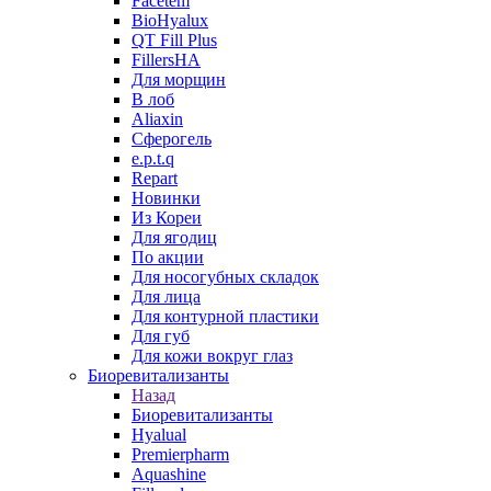
Facetem
BioHyalux
QT Fill Plus
FillersHA
Для морщин
В лоб
Aliaxin
Сферогель
e.p.t.q
Repart
Новинки
Из Кореи
Для ягодиц
По акции
Для носогубных складок
Для лица
Для контурной пластики
Для губ
Для кожи вокруг глаз
Биоревитализанты
Назад
Биоревитализанты
Hyalual
Premierpharm
Aquashine