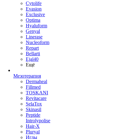
Cytolife
Evasion
Exclusive
Optima
Hyaluform
Genyal
Linerase
Nucleoform
Repart
Bellarti
Ejal40
Ещё
Мезотерапия
Dermaheal
Fillmed
TOSKANI
Revitacare
SelaTox
Skinasil
Peptide
Introlypolise
Hair-X
Pluryal
Иглы