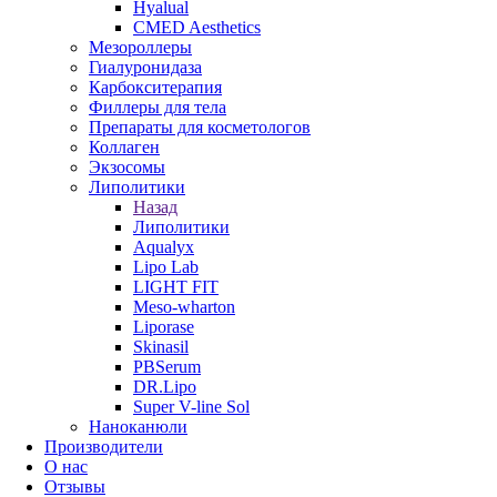
Hyalual
CMED Aesthetics
Мезороллеры
Гиалуронидаза
Карбокситерапия
Филлеры для тела
Препараты для косметологов
Коллаген
Экзосомы
Липолитики
Назад
Липолитики
Aqualyx
Lipo Lab
LIGHT FIT
Meso-wharton
Liporase
Skinasil
PBSerum
DR.Lipo
Super V-line Sol
Наноканюли
Производители
О нас
Отзывы