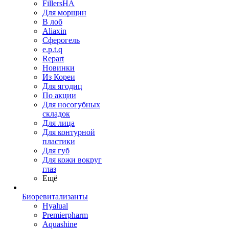
FillersHA
Для морщин
В лоб
Aliaxin
Сферогель
e.p.t.q
Repart
Новинки
Из Кореи
Для ягодиц
По акции
Для носогубных
складок
Для лица
Для контурной
пластики
Для губ
Для кожи вокруг
глаз
Ещё
Биоревитализанты
Hyalual
Premierpharm
Aquashine