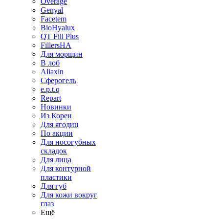
Overage
Genyal
Facetem
BioHyalux
QT Fill Plus
FillersHA
Для морщин
В лоб
Aliaxin
Сферогель
e.p.t.q
Repart
Новинки
Из Кореи
Для ягодиц
По акции
Для носогубных
складок
Для лица
Для контурной
пластики
Для губ
Для кожи вокруг
глаз
Ещё