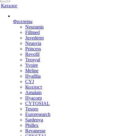
Каталог
Филлеры
Neuramis
Fillmed
Juvederm
Neauvia
Princess
Revofil
Teosyal
Yvoire
Meline
Hyafilia
CYJ
Коллост
Amalain
Hyacorp
CYTOSIAL
Tesoro
Euroresearch
Sardenya
Phillex
Revanesse