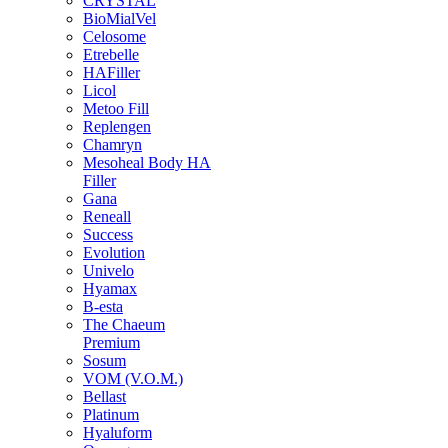
CRYSTAL
BioMialVel
Celosome
Etrebelle
HAFiller
Licol
Metoo Fill
Replengen
Chamryn
Mesoheal Body HA
Filler
Gana
Reneall
Success
Evolution
Univelo
Hyamax
B-esta
The Chaeum
Premium
Sosum
VOM (V.O.M.)
Bellast
Platinum
Hyaluform