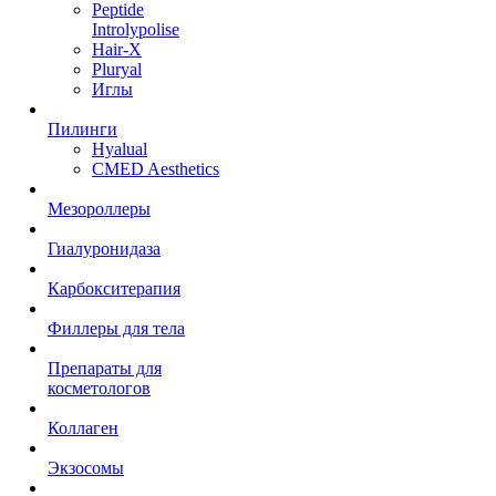
Peptide
Introlypolise
Hair-X
Pluryal
Иглы
Пилинги
Hyalual
CMED Aesthetics
Мезороллеры
Гиалуронидаза
Карбокситерапия
Филлеры для тела
Препараты для
косметологов
Коллаген
Экзосомы