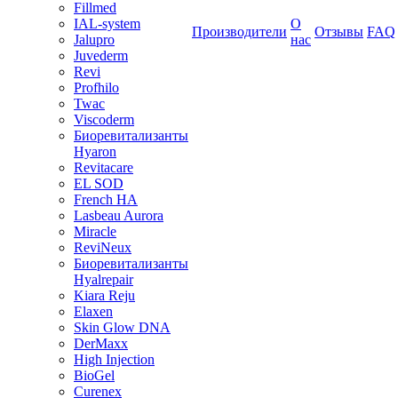
Fillmed
IAL-system
О
Производители
Отзывы
FAQ
Jalupro
нас
Juvederm
Revi
Profhilo
Twac
Viscoderm
Биоревитализанты
Hyaron
Revitacare
EL SOD
French HA
Lasbeau Aurora
Miracle
ReviNeux
Биоревитализанты
Hyalrepair
Kiara Reju
Elaxen
Skin Glow DNA
DerMaxx
High Injection
BioGel
Curenex