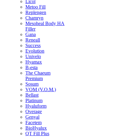
Licol
Metoo Fill
Replengen
Chamryn
Mesoheal Body HA
Filler
Gana
Reneall
Success
Evolution
Univelo
Hyamax
B-esta
The Chaeum
Premium
Sosum
VOM (V.O.M.)
Bellast
Platinum
Hyaluform
Overage
Genyal
Facetem
BioHyalux
QT Fill Plus