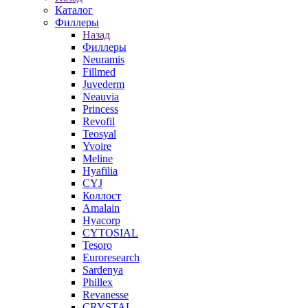
Каталог
Филлеры
Назад
Филлеры
Neuramis
Fillmed
Juvederm
Neauvia
Princess
Revofil
Teosyal
Yvoire
Meline
Hyafilia
CYJ
Коллост
Amalain
Hyacorp
CYTOSIAL
Tesoro
Euroresearch
Sardenya
Phillex
Revanesse
CRYSTAL