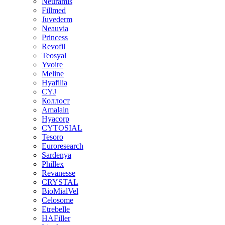
Neuramis
Fillmed
Juvederm
Neauvia
Princess
Revofil
Teosyal
Yvoire
Meline
Hyafilia
CYJ
Коллост
Amalain
Hyacorp
CYTOSIAL
Tesoro
Euroresearch
Sardenya
Phillex
Revanesse
CRYSTAL
BioMialVel
Celosome
Etrebelle
HAFiller