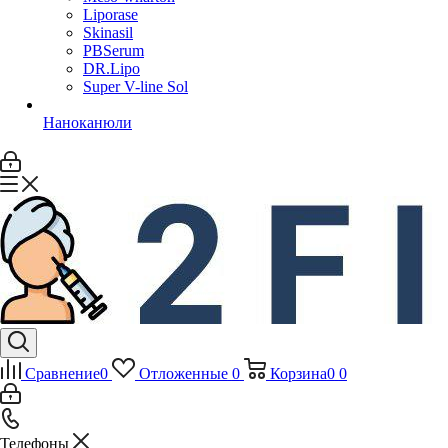
Liporase
Skinasil
PBSerum
DR.Lipo
Super V-line Sol
Наноканюли
Сравнение
0
Отложенные
0
Корзина
0
0
Телефоны