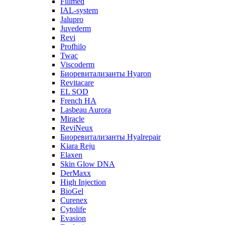
Fillmed
IAL-system
Jalupro
Juvederm
Revi
Profhilo
Twac
Viscoderm
Биоревитализанты Hyaron
Revitacare
EL SOD
French HA
Lasbeau Aurora
Miracle
ReviNeux
Биоревитализанты Hyalrepair
Kiara Reju
Elaxen
Skin Glow DNA
DerMaxx
High Injection
BioGel
Curenex
Cytolife
Evasion