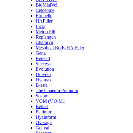
BioMialVel
Celosome
Etrebelle
HAFiller
Licol
Metoo Fill
Replengen
Chamryn
Mesoheal Body HA Filler
Gana
Reneall
Success
Evolution
Univelo
Hyamax
B-esta
The Chaeum Premium
Sosum
VOM (V.O.M.)
Bellast
Platinum
Hyaluform
Overage
Genyal