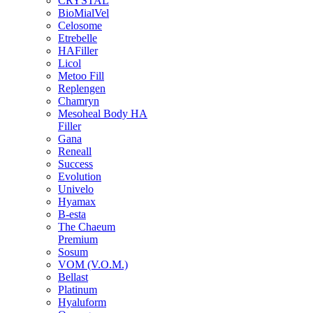
CRYSTAL
BioMialVel
Celosome
Etrebelle
HAFiller
Licol
Metoo Fill
Replengen
Chamryn
Mesoheal Body HA
Filler
Gana
Reneall
Success
Evolution
Univelo
Hyamax
B-esta
The Chaeum
Premium
Sosum
VOM (V.O.M.)
Bellast
Platinum
Hyaluform