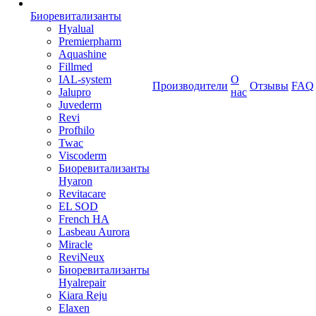
Биоревитализанты
Hyalual
Premierpharm
Aquashine
Fillmed
IAL-system
О
Производители
Отзывы
FAQ
Jalupro
нас
Juvederm
Revi
Profhilo
Twac
Viscoderm
Биоревитализанты
Hyaron
Revitacare
EL SOD
French HA
Lasbeau Aurora
Miracle
ReviNeux
Биоревитализанты
Hyalrepair
Kiara Reju
Elaxen