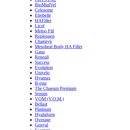
BioMialVel
Celosome
Etrebelle
HAFiller
Licol
Metoo Fill
Replengen
Chamryn
Mesoheal Body HA Filler
Gana
Reneall
Success
Evolution
Univelo
Hyamax
B-esta
The Chaeum Premium
Sosum
VOM (V.O.M.)
Bellast
Platinum
Hyaluform
Overage
Genyal