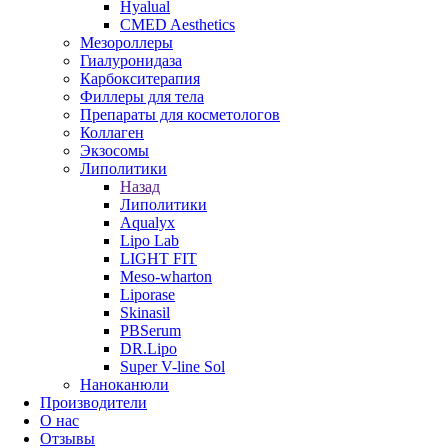
Hyalual
CMED Aesthetics
Мезороллеры
Гиалуронидаза
Карбокситерапия
Филлеры для тела
Препараты для косметологов
Коллаген
Экзосомы
Липолитики
Назад
Липолитики
Aqualyx
Lipo Lab
LIGHT FIT
Meso-wharton
Liporase
Skinasil
PBSerum
DR.Lipo
Super V-line Sol
Наноканюли
Производители
О нас
Отзывы