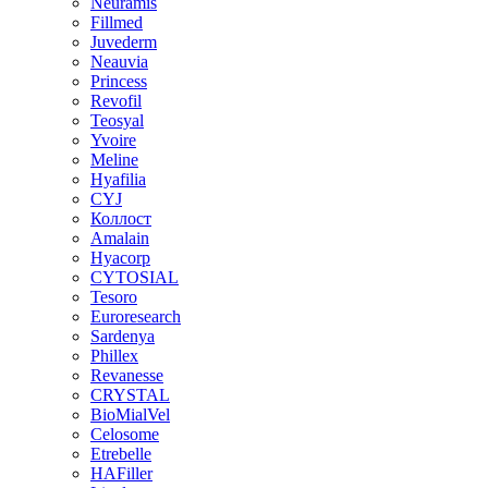
Neuramis
Fillmed
Juvederm
Neauvia
Princess
Revofil
Teosyal
Yvoire
Meline
Hyafilia
CYJ
Коллост
Amalain
Hyacorp
CYTOSIAL
Tesoro
Euroresearch
Sardenya
Phillex
Revanesse
CRYSTAL
BioMialVel
Celosome
Etrebelle
HAFiller