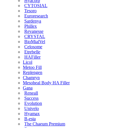
Hyacorp
CYTOSIAL
Tesoro
Euroresearch
Sardenya
Phillex
Revanesse
CRYSTAL
BioMialVel
Celosome
Etrebelle
HAFiller
Licol
Metoo Fill
Replengen
Chamryn
Mesoheal Body HA Filler
Gana
Reneall
Success
Evolution
Univelo
Hyamax
B-esta
The Chaeum Premium