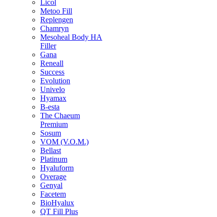
Licol
Metoo Fill
Replengen
Chamryn
Mesoheal Body HA
Filler
Gana
Reneall
Success
Evolution
Univelo
Hyamax
B-esta
The Chaeum
Premium
Sosum
VOM (V.O.M.)
Bellast
Platinum
Hyaluform
Overage
Genyal
Facetem
BioHyalux
QT Fill Plus