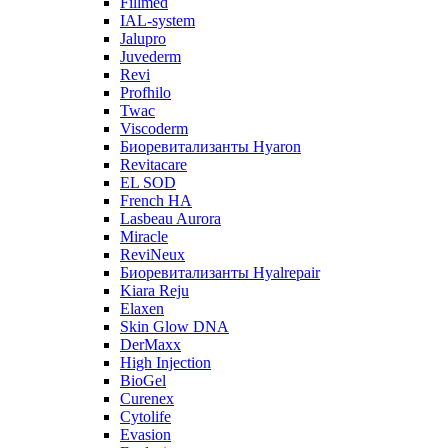
Fillmed
IAL-system
Jalupro
Juvederm
Revi
Profhilo
Twac
Viscoderm
Биоревитализанты Hyaron
Revitacare
EL SOD
French HA
Lasbeau Aurora
Miracle
ReviNeux
Биоревитализанты Hyalrepair
Kiara Reju
Elaxen
Skin Glow DNA
DerMaxx
High Injection
BioGel
Curenex
Cytolife
Evasion