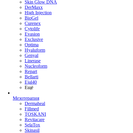
Skin Glow DNA
DerMaxx
High Injection
BioGel
Curenex
Cytolife
Evasion
Exclusive
Optima
Hyaluform
Genyal
Linerase
Nucleoform
Repart
Bellarti
Ejal40
Ещё
Мезотерапия
Dermaheal
Fillmed
TOSKANI
Revitacare
SelaTox
Skinasil