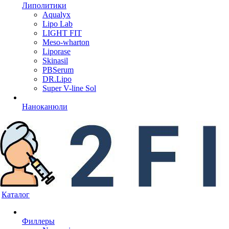
Липолитики
Aqualyx
Lipo Lab
LIGHT FIT
Meso-wharton
Liporase
Skinasil
PBSerum
DR.Lipo
Super V-line Sol
Наноканюли
Каталог
Филлеры