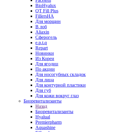
Facetem
BioHyalux
QT Fill Plus
FillersHA
Для морщин
В лоб
Aliaxin
Сферогель
e.p.t.q
Repart
Новинки
Из Кореи
Для ягодиц
По акции
Для носогубных складок
Для лица
Для контурной пластики
Для губ
Для кожи вокруг глаз
Биоревитализанты
Назад
Биоревитализанты
Hyalual
Premierpharm
Aquashine