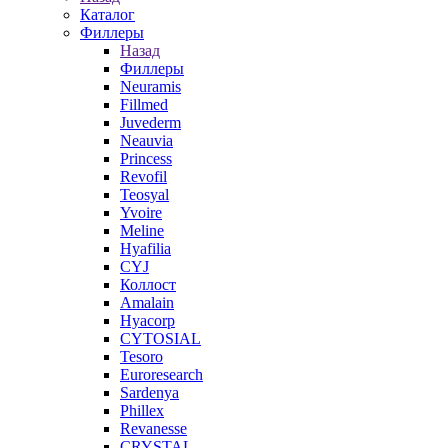
Каталог
Филлеры
Назад
Филлеры
Neuramis
Fillmed
Juvederm
Neauvia
Princess
Revofil
Teosyal
Yvoire
Meline
Hyafilia
CYJ
Коллост
Amalain
Hyacorp
CYTOSIAL
Tesoro
Euroresearch
Sardenya
Phillex
Revanesse
CRYSTAL