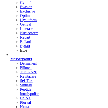
Cytolife
Evasion
Exclusive
Optima
Hyaluform
Genyal
Linerase
Nucleoform
Repart
Bellarti
Ejal40
Ещё
Мезотерапия
Dermaheal
Fillmed
TOSKANI
Revitacare
SelaTox
Skinasil
Peptide
Introlypolise
Hair-X
Pluryal
Иглы