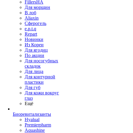
FillersHA
Для морщин
В лоб
Aliaxin
Сферогель
e.p.t.q
Repart
Новинки
Из Кореи
Для ягодиц
По акции
Для носогубных
складок
Для лица
Для контурной
пластики
Для губ
Для кожи вокруг
глаз
Ещё
Биоревитализанты
Hyalual
Premierpharm
Aquashine