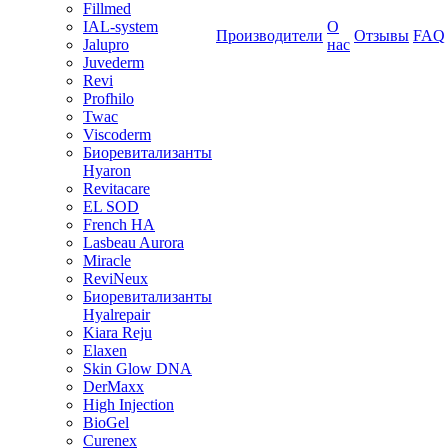
Fillmed
IAL-system
О
Производители
Отзывы
FAQ
Jalupro
нас
Juvederm
Revi
Profhilo
Twac
Viscoderm
Биоревитализанты
Hyaron
Revitacare
EL SOD
French HA
Lasbeau Aurora
Miracle
ReviNeux
Биоревитализанты
Hyalrepair
Kiara Reju
Elaxen
Skin Glow DNA
DerMaxx
High Injection
BioGel
Curenex