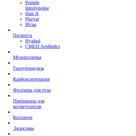
Peptide
Introlypolise
Hair-X
Pluryal
Иглы
Пилинги
Hyalual
CMED Aesthetics
Мезороллеры
Гиалуронидаза
Карбокситерапия
Филлеры для тела
Препараты для
косметологов
Коллаген
Экзосомы