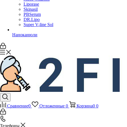
Liporase
Skinasil
PBSerum
DR.Lipo
Super V-line Sol
Наноканюли
Сравнение
0
Отложенные
0
Корзина
0
0
Телефоны