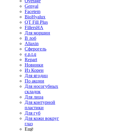
Overage
Genyal
Facetem
BioHyalux
QT Fill Plus
FillersHA
Для морщин
В лоб
Aliaxin
Сферогель
e.p.t.q
Repart
Новинки
Из Кореи
Для ягодиц
По акции
Для носогубных
складок
Для лица
Для контурной
пластики
Для губ
Для кожи вокруг
глаз
Ещё