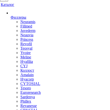
Каталог
Филлеры
Neuramis
Fillmed
Juvederm
Neauvia
Princess
Revofil
Teosyal
Yvoire
Meline
Hyafilia
CYJ
Коллост
Amalain
Hyacorp
CYTOSIAL
Tesoro
Euroresearch
Sardenya
Phillex
Revanesse