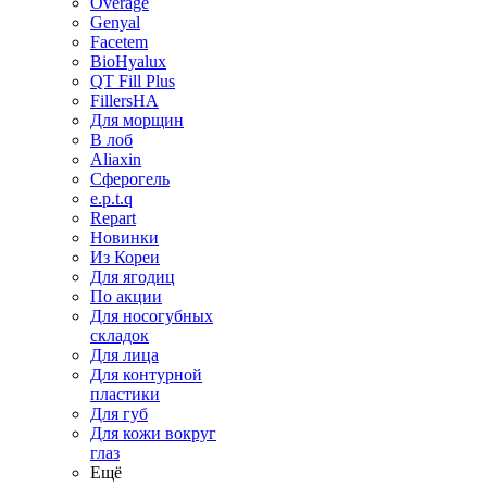
Overage
Genyal
Facetem
BioHyalux
QT Fill Plus
FillersHA
Для морщин
В лоб
Aliaxin
Сферогель
e.p.t.q
Repart
Новинки
Из Кореи
Для ягодиц
По акции
Для носогубных
складок
Для лица
Для контурной
пластики
Для губ
Для кожи вокруг
глаз
Ещё