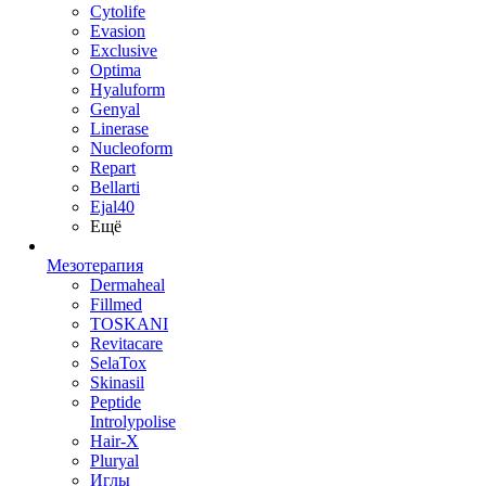
Cytolife
Evasion
Exclusive
Optima
Hyaluform
Genyal
Linerase
Nucleoform
Repart
Bellarti
Ejal40
Ещё
Мезотерапия
Dermaheal
Fillmed
TOSKANI
Revitacare
SelaTox
Skinasil
Peptide
Introlypolise
Hair-X
Pluryal
Иглы