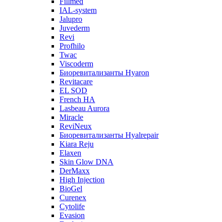
Fillmed
IAL-system
Jalupro
Juvederm
Revi
Profhilo
Twac
Viscoderm
Биоревитализанты Hyaron
Revitacare
EL SOD
French HA
Lasbeau Aurora
Miracle
ReviNeux
Биоревитализанты Hyalrepair
Kiara Reju
Elaxen
Skin Glow DNA
DerMaxx
High Injection
BioGel
Curenex
Cytolife
Evasion