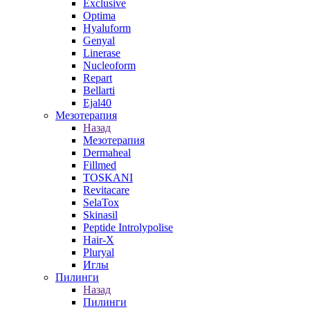
Exclusive
Optima
Hyaluform
Genyal
Linerase
Nucleoform
Repart
Bellarti
Ejal40
Мезотерапия
Назад
Мезотерапия
Dermaheal
Fillmed
TOSKANI
Revitacare
SelaTox
Skinasil
Peptide Introlypolise
Hair-X
Pluryal
Иглы
Пилинги
Назад
Пилинги