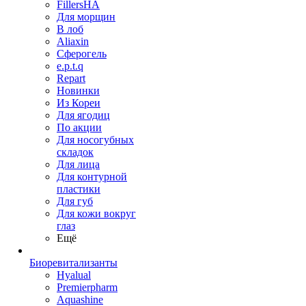
FillersHA
Для морщин
В лоб
Aliaxin
Сферогель
e.p.t.q
Repart
Новинки
Из Кореи
Для ягодиц
По акции
Для носогубных
складок
Для лица
Для контурной
пластики
Для губ
Для кожи вокруг
глаз
Ещё
Биоревитализанты
Hyalual
Premierpharm
Aquashine