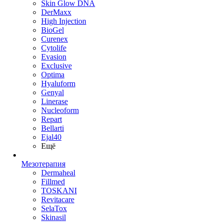
Skin Glow DNA
DerMaxx
High Injection
BioGel
Curenex
Cytolife
Evasion
Exclusive
Optima
Hyaluform
Genyal
Linerase
Nucleoform
Repart
Bellarti
Ejal40
Ещё
Мезотерапия
Dermaheal
Fillmed
TOSKANI
Revitacare
SelaTox
Skinasil