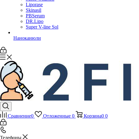
Liporase
Skinasil
PBSerum
DR.Lipo
Super V-line Sol
Наноканюли
Сравнение
0
Отложенные
0
Корзина
0
0
Телефоны