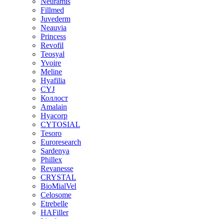
Neuramis
Fillmed
Juvederm
Neauvia
Princess
Revofil
Teosyal
Yvoire
Meline
Hyafilia
CYJ
Коллост
Amalain
Hyacorp
CYTOSIAL
Tesoro
Euroresearch
Sardenya
Phillex
Revanesse
CRYSTAL
BioMialVel
Celosome
Etrebelle
HAFiller