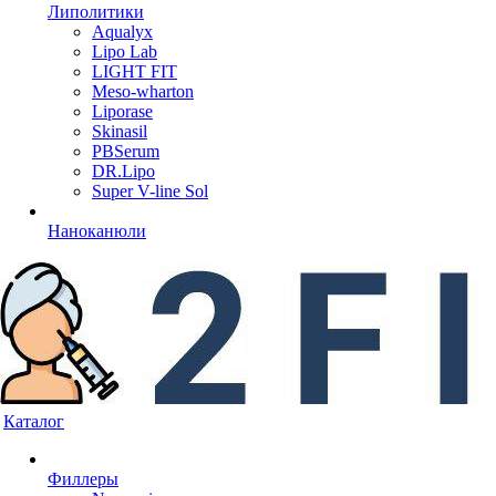
Липолитики
Aqualyx
Lipo Lab
LIGHT FIT
Meso-wharton
Liporase
Skinasil
PBSerum
DR.Lipo
Super V-line Sol
Наноканюли
Каталог
Филлеры