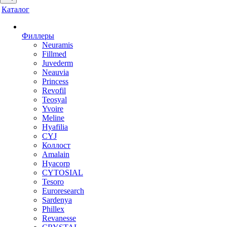
Каталог
Филлеры
Neuramis
Fillmed
Juvederm
Neauvia
Princess
Revofil
Teosyal
Yvoire
Meline
Hyafilia
CYJ
Коллост
Amalain
Hyacorp
CYTOSIAL
Tesoro
Euroresearch
Sardenya
Phillex
Revanesse