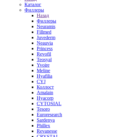
Каталог
Филлеры
Назад
Филлеры
Neuramis
Fillmed
Juvederm
Neauvia
Princess
Revofil
Teosyal
Yvoire
Meline
Hyafilia
CYJ
Коллост
Amalain
Hyacorp
CYTOSIAL
Tesoro
Euroresearch
Sardenya
Phillex
Revanesse
CRYSTAL