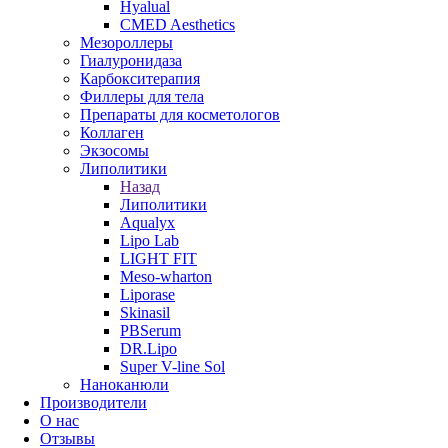
Hyalual
CMED Aesthetics
Мезороллеры
Гиалуронидаза
Карбокситерапия
Филлеры для тела
Препараты для косметологов
Коллаген
Экзосомы
Липолитики
Назад
Липолитики
Aqualyx
Lipo Lab
LIGHT FIT
Meso-wharton
Liporase
Skinasil
PBSerum
DR.Lipo
Super V-line Sol
Наноканюли
Производители
О нас
Отзывы