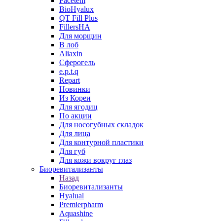
Facetem
BioHyalux
QT Fill Plus
FillersHA
Для морщин
В лоб
Aliaxin
Сферогель
e.p.t.q
Repart
Новинки
Из Кореи
Для ягодиц
По акции
Для носогубных складок
Для лица
Для контурной пластики
Для губ
Для кожи вокруг глаз
Биоревитализанты
Назад
Биоревитализанты
Hyalual
Premierpharm
Aquashine