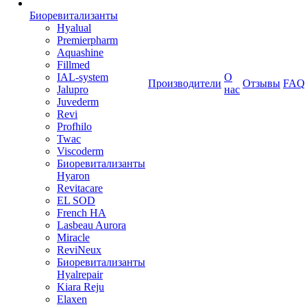
Биоревитализанты
Hyalual
Premierpharm
Aquashine
Fillmed
IAL-system
О
Производители
Отзывы
FAQ
Jalupro
нас
Juvederm
Revi
Profhilo
Twac
Viscoderm
Биоревитализанты
Hyaron
Revitacare
EL SOD
French HA
Lasbeau Aurora
Miracle
ReviNeux
Биоревитализанты
Hyalrepair
Kiara Reju
Elaxen