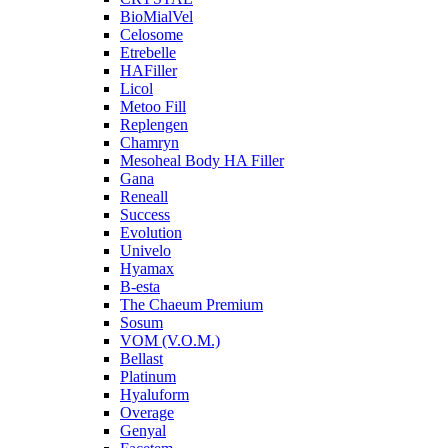
BioMialVel
Celosome
Etrebelle
HAFiller
Licol
Metoo Fill
Replengen
Chamryn
Mesoheal Body HA Filler
Gana
Reneall
Success
Evolution
Univelo
Hyamax
B-esta
The Chaeum Premium
Sosum
VOM (V.O.M.)
Bellast
Platinum
Hyaluform
Overage
Genyal