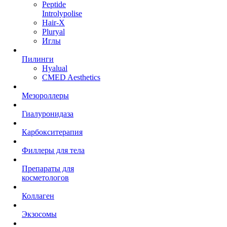
Peptide
Introlypolise
Hair-X
Pluryal
Иглы
Пилинги
Hyalual
CMED Aesthetics
Мезороллеры
Гиалуронидаза
Карбокситерапия
Филлеры для тела
Препараты для
косметологов
Коллаген
Экзосомы