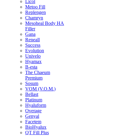
Licol
Metoo Fill
Replengen
Chamryn
Mesoheal Body HA
Filler
Gana
Reneall
Success
Evolution
Univelo
Hyamax
B-esta
The Chaeum
Premium
Sosum
VOM (V.O.M.)
Bellast
Platinum
Hyaluform
Overage
Genyal
Facetem
BioHyalux
QT Fill Plus