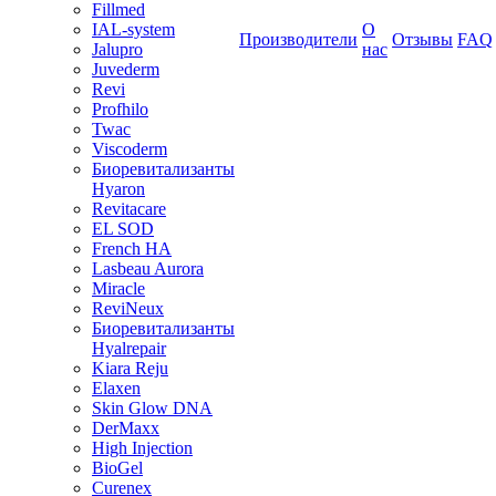
Fillmed
IAL-system
О
Производители
Отзывы
FAQ
Jalupro
нас
Juvederm
Revi
Profhilo
Twac
Viscoderm
Биоревитализанты
Hyaron
Revitacare
EL SOD
French HA
Lasbeau Aurora
Miracle
ReviNeux
Биоревитализанты
Hyalrepair
Kiara Reju
Elaxen
Skin Glow DNA
DerMaxx
High Injection
BioGel
Curenex