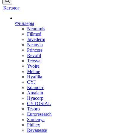
Каталог
Филлеры
Neuramis
Fillmed
Juvederm
Neauvia
Princess
Revofil
Teosyal
Yvoire
Meline
Hyafilia
CYJ
Коллост
Amalain
Hyacorp
CYTOSIAL
Tesoro
Euroresearch
Sardenya
Phillex
Revanesse