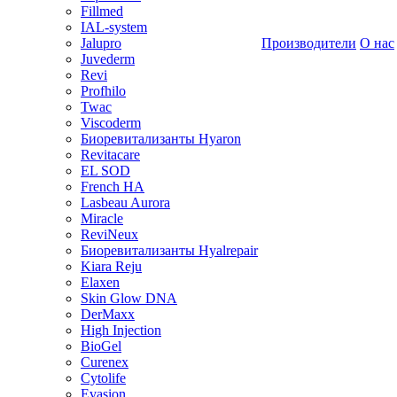
Fillmed
IAL-system
Jalupro
Производители
О нас
Juvederm
Revi
Profhilo
Twac
Viscoderm
Биоревитализанты Hyaron
Revitacare
EL SOD
French HA
Lasbeau Aurora
Miracle
ReviNeux
Биоревитализанты Hyalrepair
Kiara Reju
Elaxen
Skin Glow DNA
DerMaxx
High Injection
BioGel
Curenex
Cytolife
Evasion