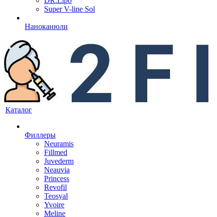
DR.Lipo
Super V-line Sol
Наноканюли
Каталог
Филлеры
Neuramis
Fillmed
Juvederm
Neauvia
Princess
Revofil
Teosyal
Yvoire
Meline