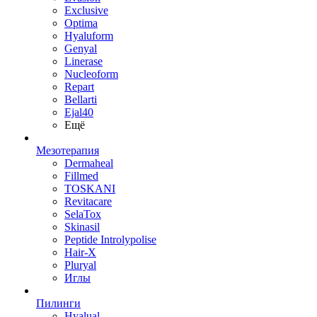
Exclusive
Optima
Hyaluform
Genyal
Linerase
Nucleoform
Repart
Bellarti
Ejal40
Ещё
Мезотерапия
Dermaheal
Fillmed
TOSKANI
Revitacare
SelaTox
Skinasil
Peptide Introlypolise
Hair-X
Pluryal
Иглы
Пилинги
Hyalual