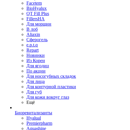
Facetem
BioHyalux
QT Fill Plus
FillersHA
Для морщин
В лоб
Aliaxin
Сферогель
e.p.t.q
Repart
Новинки
Из Кореи
Для ягодиц
По акции
Для носогубных складок
Для лица
Для контурной пластики
Для губ
Для кожи вокруг глаз
Ещё
Биоревитализанты
Hyalual
Premierpharm
Aquashine