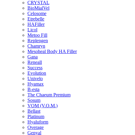
CRYSTAL
BioMialVel
Celosome
Etrebelle
HAFiller
Licol
Metoo Fill
Replengen
Chamryn
Mesoheal Body HA Filler
Gana
Reneall
Success
Evolution
Univelo
Hyamax
B-esta
The Chaeum Premium
Sosum
VOM (V.O.M.)
Bellast
Platinum
Hyaluform
Overage
Genyal