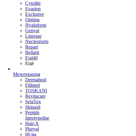
Cytolife
Evasion
Exclusive
Optima
Hyaluform
Genyal
Linerase
Nucleoform
Repart
Bellarti
Ejal40
Ещё
Мезотерапия
Dermaheal
Fillmed
TOSKANI
Revitacare
SelaTox
Skinasil
Peptide
Introlypolise
Hair-X
Pluryal
Иглы