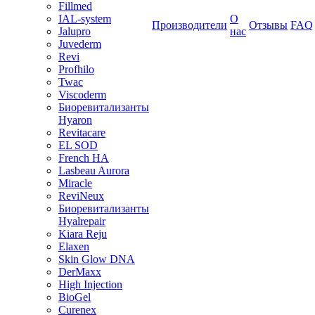
Fillmed
IAL-system
О
Производители
Отзывы
FAQ
Jalupro
нас
Juvederm
Revi
Profhilo
Twac
Viscoderm
Биоревитализанты
Hyaron
Revitacare
EL SOD
French HA
Lasbeau Aurora
Miracle
ReviNeux
Биоревитализанты
Hyalrepair
Kiara Reju
Elaxen
Skin Glow DNA
DerMaxx
High Injection
BioGel
Curenex