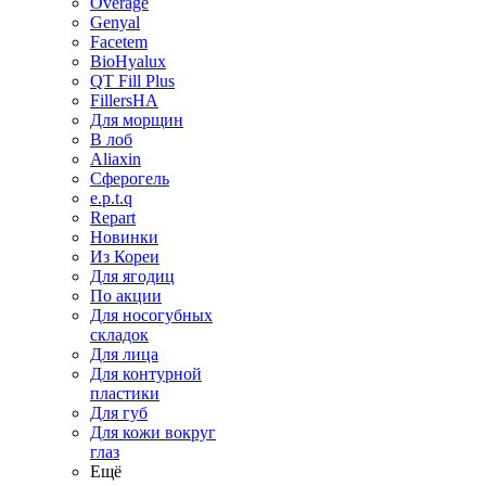
Overage
Genyal
Facetem
BioHyalux
QT Fill Plus
FillersHA
Для морщин
В лоб
Aliaxin
Сферогель
e.p.t.q
Repart
Новинки
Из Кореи
Для ягодиц
По акции
Для носогубных
складок
Для лица
Для контурной
пластики
Для губ
Для кожи вокруг
глаз
Ещё