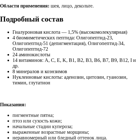
Области применения:
шея, лицо, декольте.
Подробный состав
Гиалуроновая кислота — 1,5% (высокомолекулярная)
4 биомиметических пептида: Олигопептид-23,
Олигопептид-51 (депигментация), Олигопептид-34,
Олигопептид-72
24 аминокислоты
14 витаминов: A, C, E, K, B1, B2, B3, B6, B7, B9, B12, I и
др.
8 минералов и коэнзимов
Нуклеиновые кислоты: аденозин, цитозин, гуанозин,
тимин, глутатион
Показания:
пигментные пятна;
птоз или сухость кожи;
начальные стадии купероза;
выраженные возрастные морщины;
неравномерный или бледный оттенок лица.