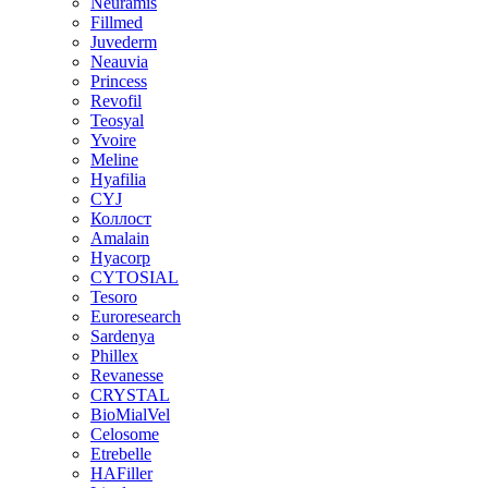
Neuramis
Fillmed
Juvederm
Neauvia
Princess
Revofil
Teosyal
Yvoire
Meline
Hyafilia
CYJ
Коллост
Amalain
Hyacorp
CYTOSIAL
Tesoro
Euroresearch
Sardenya
Phillex
Revanesse
CRYSTAL
BioMialVel
Celosome
Etrebelle
HAFiller