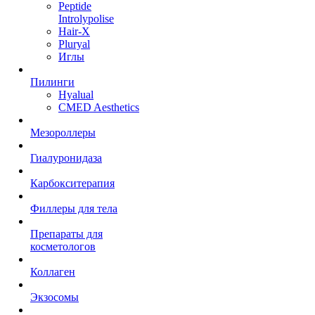
Peptide
Introlypolise
Hair-X
Pluryal
Иглы
Пилинги
Hyalual
CMED Aesthetics
Мезороллеры
Гиалуронидаза
Карбокситерапия
Филлеры для тела
Препараты для
косметологов
Коллаген
Экзосомы