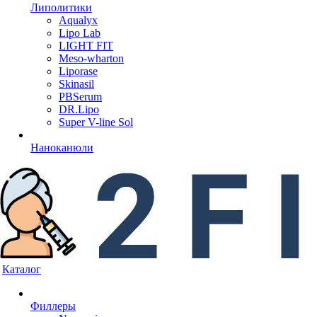
Липолитики
Aqualyx
Lipo Lab
LIGHT FIT
Meso-wharton
Liporase
Skinasil
PBSerum
DR.Lipo
Super V-line Sol
Наноканюли
Каталог
Филлеры