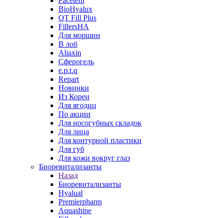
Facetem
BioHyalux
QT Fill Plus
FillersHA
Для морщин
В лоб
Aliaxin
Сферогель
e.p.t.q
Repart
Новинки
Из Кореи
Для ягодиц
По акции
Для носогубных складок
Для лица
Для контурной пластики
Для губ
Для кожи вокруг глаз
Биоревитализанты
Назад
Биоревитализанты
Hyalual
Premierpharm
Aquashine