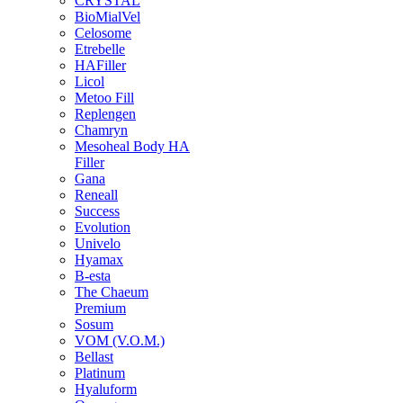
CRYSTAL
BioMialVel
Celosome
Etrebelle
HAFiller
Licol
Metoo Fill
Replengen
Chamryn
Mesoheal Body HA
Filler
Gana
Reneall
Success
Evolution
Univelo
Hyamax
B-esta
The Chaeum
Premium
Sosum
VOM (V.O.M.)
Bellast
Platinum
Hyaluform