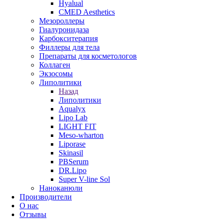
Hyalual
CMED Aesthetics
Мезороллеры
Гиалуронидаза
Карбокситерапия
Филлеры для тела
Препараты для косметологов
Коллаген
Экзосомы
Липолитики
Назад
Липолитики
Aqualyx
Lipo Lab
LIGHT FIT
Meso-wharton
Liporase
Skinasil
PBSerum
DR.Lipo
Super V-line Sol
Наноканюли
Производители
О нас
Отзывы