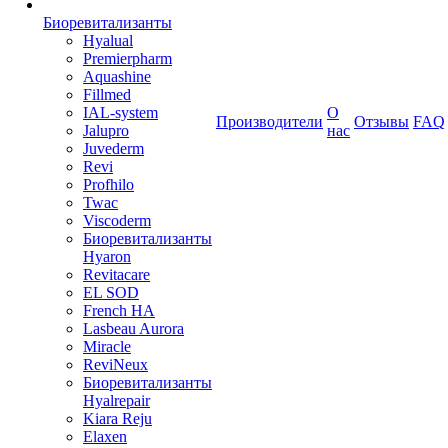
Биоревитализанты
Hyalual
Premierpharm
Aquashine
Fillmed
IAL-system
О
Производители
Отзывы
FAQ
Jalupro
нас
Juvederm
Revi
Profhilo
Twac
Viscoderm
Биоревитализанты
Hyaron
Revitacare
EL SOD
French HA
Lasbeau Aurora
Miracle
ReviNeux
Биоревитализанты
Hyalrepair
Kiara Reju
Elaxen