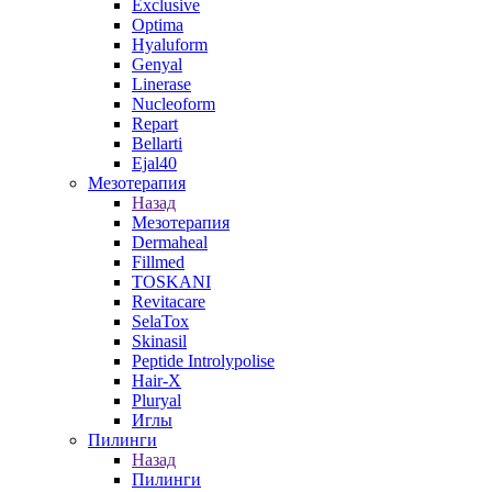
Exclusive
Optima
Hyaluform
Genyal
Linerase
Nucleoform
Repart
Bellarti
Ejal40
Мезотерапия
Назад
Мезотерапия
Dermaheal
Fillmed
TOSKANI
Revitacare
SelaTox
Skinasil
Peptide Introlypolise
Hair-X
Pluryal
Иглы
Пилинги
Назад
Пилинги