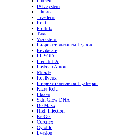
Fillmed
IAL-system
Jalupro
Juvederm
Revi
Profhilo
Twac
Viscoderm
Биоревитализанты Hyaron
Revitacare
EL SOD
French HA
Lasbeau Aurora
Miracle
ReviNeux
Биоревитализанты Hyalrepair
Kiara Reju
Elaxen
Skin Glow DNA
DerMaxx
High Injection
BioGel
Curenex
Cytolife
Evasion