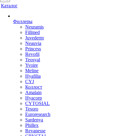
Каталог
Филлеры
Neuramis
Fillmed
Juvederm
Neauvia
Princess
Revofil
Teosyal
Yvoire
Meline
Hyafilia
CYJ
Коллост
Amalain
Hyacorp
CYTOSIAL
Tesoro
Euroresearch
Sardenya
Phillex
Revanesse