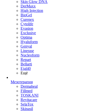
Skin Glow DNA
DerMaxx
High Injection
BioGel
Curenex
Cytolife
Evasion
Exclusive
Optima
Hyaluform
Genyal
Linerase
Nucleoform
Repart
Bellarti
Ejal40
Ещё
Мезотерапия
Dermaheal
Fillmed
TOSKANI
Revitacare
SelaTox
Skinasil