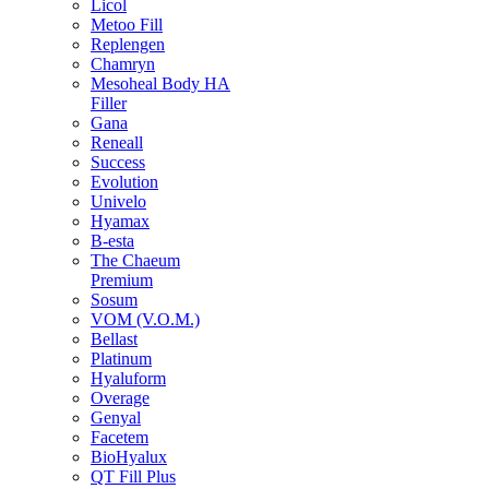
Licol
Metoo Fill
Replengen
Chamryn
Mesoheal Body HA
Filler
Gana
Reneall
Success
Evolution
Univelo
Hyamax
B-esta
The Chaeum
Premium
Sosum
VOM (V.O.M.)
Bellast
Platinum
Hyaluform
Overage
Genyal
Facetem
BioHyalux
QT Fill Plus