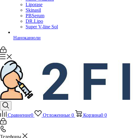
Liporase
Skinasil
PBSerum
DR.Lipo
Super V-line Sol
Наноканюли
Сравнение
0
Отложенные
0
Корзина
0
0
Телефоны