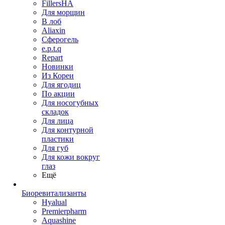
FillersHA
Для морщин
В лоб
Aliaxin
Сферогель
e.p.t.q
Repart
Новинки
Из Кореи
Для ягодиц
По акции
Для носогубных
складок
Для лица
Для контурной
пластики
Для губ
Для кожи вокруг
глаз
Ещё
Биоревитализанты
Hyalual
Premierpharm
Aquashine