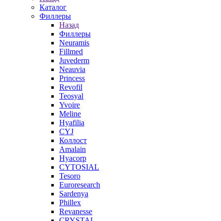
Каталог
Филлеры
Назад
Филлеры
Neuramis
Fillmed
Juvederm
Neauvia
Princess
Revofil
Teosyal
Yvoire
Meline
Hyafilia
CYJ
Коллост
Amalain
Hyacorp
CYTOSIAL
Tesoro
Euroresearch
Sardenya
Phillex
Revanesse
CRYSTAL