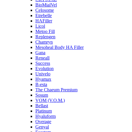
BioMialVel
Celosome
Etrebelle
HAFiller
Licol
Metoo Fill
Replengen
Chamryn
Mesoheal Body HA Filler
Gana
Reneall
Success
Evolution
Univelo
Hyamax
B-esta
The Chaeum Premium
Sosum
VOM (V.O.M.)
Bellast
Platinum
Hyaluform
Overage
Genyal